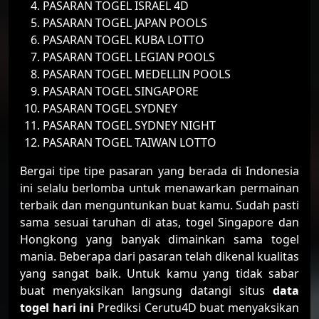
PASARAN TOGEL ISRAEL 4D
PASARAN TOGEL JAPAN POOLS
PASARAN TOGEL KUBA LOTTO
PASARAN TOGEL LEGIAN POOLS
PASARAN TOGEL MEDELLIN POOLS
PASARAN TOGEL SINGAPORE
PASARAN TOGEL SYDNEY
PASARAN TOGEL SYDNEY NIGHT
PASARAN TOGEL TAIWAN LOTTO
Bergai tipe tipe pasaran yang berada di Indonesia
ini selalu berlomba untuk menawarkan permainan
terbaik dan menguntunkan buat kamu. Sudah pasti
sama sesuai taruhan di atas, togel Singapore dan
Hongkong yang banyak dimainkan sama togel
mania. Beberapa dari pasaran telah dikenal kualitas
yang sangat baik. Untuk kamu yang tidak sabar
buat menyaksikan langsung datangi situs
data
togel hari ini
Prediksi Cerutu4D buat menyaksikan