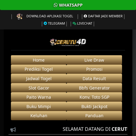
WHATSAPP
DOWNLOAD APLIKASI TOGEL
DAFTAR JADI MEMBER
TELEGRAM
LIVECHAT
Home
Live Draw
Prediksi Togel
Promosi
Jadwal Togel
Data Result
Slot Gacor
Bbfs Generator
Paito Warna
Konv. Toto SGP
Buku Mimpi
Bukti Jackpot
Keluhan
Panduan
SELAMAT DATANG DI
CERUTU4D
BA