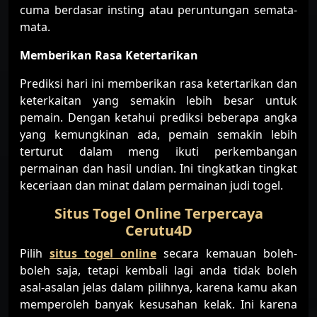
cuma berdasar insting atau peruntungan semata-
mata.
Memberikan Rasa Ketertarikan
Prediksi hari ini memberikan rasa ketertarikan dan
keterkaitan yang semakin lebih besar untuk
pemain. Dengan ketahui prediksi beberapa angka
yang kemungkinan ada, pemain semakin lebih
terturut dalam meng ikuti perkembangan
permainan dan hasil undian. Ini tingkatkan tingkat
keceriaan dan minat dalam permainan judi togel.
Situs Togel Online Terpercaya
Cerutu4D
Pilih
situs togel online
secara kemauan boleh-
boleh saja, tetapi kembali lagi anda tidak boleh
asal-asalan jelas dalam pilihnya, karena kamu akan
memperoleh banyak kesusahan kelak. Ini karena