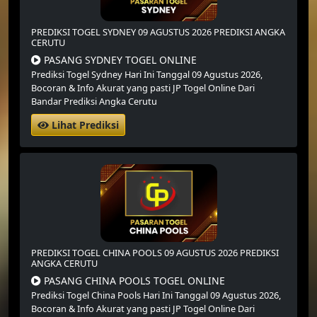
PREDIKSI TOGEL SYDNEY 09 AGUSTUS 2026 PREDIKSI ANGKA
CERUTU
PASANG SYDNEY TOGEL ONLINE
Prediksi Togel Sydney Hari Ini Tanggal 09 Agustus 2026,
Bocoran & Info Akurat yang pasti JP Togel Online Dari
Bandar Prediksi Angka Cerutu
Lihat Prediksi
PREDIKSI TOGEL CHINA POOLS 09 AGUSTUS 2026 PREDIKSI
ANGKA CERUTU
PASANG CHINA POOLS TOGEL ONLINE
Prediksi Togel China Pools Hari Ini Tanggal 09 Agustus 2026,
Bocoran & Info Akurat yang pasti JP Togel Online Dari