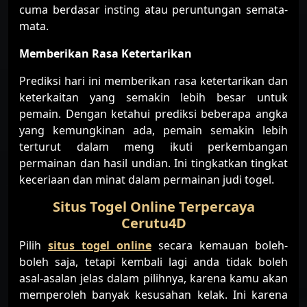
cuma berdasar insting atau peruntungan semata-
mata.
Memberikan Rasa Ketertarikan
Prediksi hari ini memberikan rasa ketertarikan dan
keterkaitan yang semakin lebih besar untuk
pemain. Dengan ketahui prediksi beberapa angka
yang kemungkinan ada, pemain semakin lebih
terturut dalam meng ikuti perkembangan
permainan dan hasil undian. Ini tingkatkan tingkat
keceriaan dan minat dalam permainan judi togel.
Situs Togel Online Terpercaya
Cerutu4D
Pilih
situs togel online
secara kemauan boleh-
boleh saja, tetapi kembali lagi anda tidak boleh
asal-asalan jelas dalam pilihnya, karena kamu akan
memperoleh banyak kesusahan kelak. Ini karena