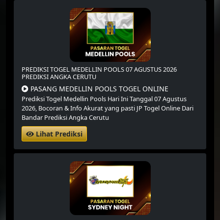
PREDIKSI TOGEL MEDELLIN POOLS 07 AGUSTUS 2026
PREDIKSI ANGKA CERUTU
PASANG MEDELLIN POOLS TOGEL ONLINE
Prediksi Togel Medellin Pools Hari Ini Tanggal 07 Agustus
2026,
Bocoran & Info Akurat yang pasti JP Togel Online Dari
Bandar Prediksi Angka Cerutu
Lihat Prediksi