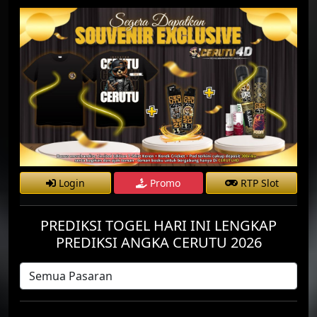
Login
Promo
RTP Slot
PREDIKSI TOGEL HARI INI LENGKAP
PREDIKSI ANGKA CERUTU 2026