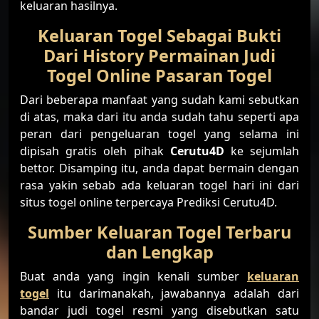
keluaran hasilnya.
Keluaran Togel Sebagai Bukti
Dari History Permainan Judi
Togel Online Pasaran Togel
Dari beberapa manfaat yang sudah kami sebutkan
di atas, maka dari itu anda sudah tahu seperti apa
peran dari pengeluaran togel yang selama ini
dipisah gratis oleh pihak
Cerutu4D
ke sejumlah
bettor. Disamping itu, anda dapat bermain dengan
rasa yakin sebab ada keluaran togel hari ini dari
situs togel online terpercaya Prediksi Cerutu4D.
Sumber Keluaran Togel Terbaru
dan Lengkap
Buat anda yang ingin kenali sumber
keluaran
togel
itu darimanakah, jawabannya adalah dari
bandar judi togel resmi yang disebutkan satu