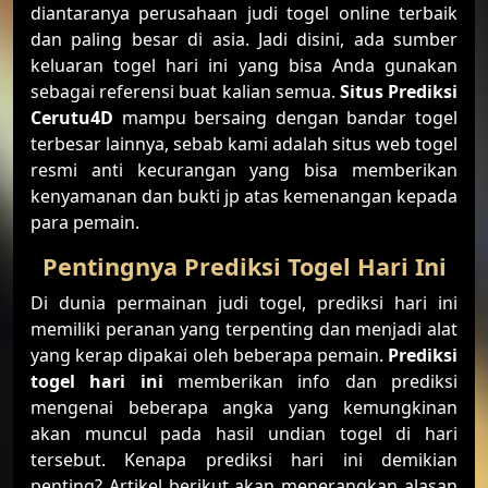
diantaranya perusahaan judi togel online terbaik
dan paling besar di asia. Jadi disini, ada sumber
keluaran togel hari ini yang bisa Anda gunakan
sebagai referensi buat kalian semua.
Situs Prediksi
Cerutu4D
mampu bersaing dengan bandar togel
terbesar lainnya, sebab kami adalah situs web togel
resmi anti kecurangan yang bisa memberikan
kenyamanan dan bukti jp atas kemenangan kepada
para pemain.
Pentingnya Prediksi Togel Hari Ini
Di dunia permainan judi togel, prediksi hari ini
memiliki peranan yang terpenting dan menjadi alat
yang kerap dipakai oleh beberapa pemain.
Prediksi
togel hari ini
memberikan info dan prediksi
mengenai beberapa angka yang kemungkinan
akan muncul pada hasil undian togel di hari
tersebut. Kenapa prediksi hari ini demikian
penting? Artikel berikut akan menerangkan alasan