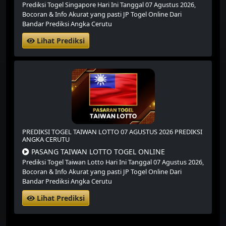
Prediksi Togel Singapore Hari Ini Tanggal 07 Agustus 2026,
Bocoran & Info Akurat yang pasti JP Togel Online Dari
Bandar Prediksi Angka Cerutu
Lihat Prediksi
PREDIKSI TOGEL TAIWAN LOTTO 07 AGUSTUS 2026 PREDIKSI
ANGKA CERUTU
PASANG TAIWAN LOTTO TOGEL ONLINE
Prediksi Togel Taiwan Lotto Hari Ini Tanggal 07 Agustus 2026,
Bocoran & Info Akurat yang pasti JP Togel Online Dari
Bandar Prediksi Angka Cerutu
Lihat Prediksi