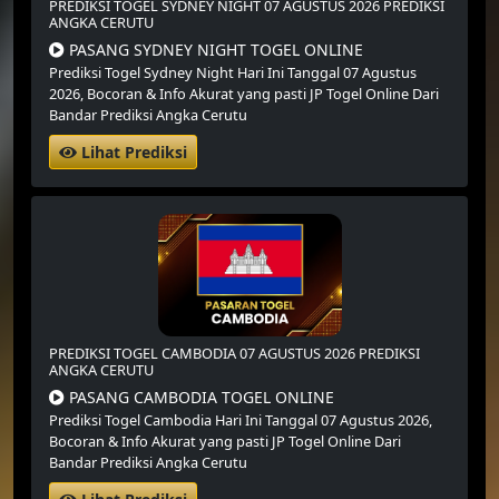
PREDIKSI TOGEL SYDNEY NIGHT 07 AGUSTUS 2026 PREDIKSI
ANGKA CERUTU
PASANG SYDNEY NIGHT TOGEL ONLINE
Prediksi Togel Sydney Night Hari Ini Tanggal 07 Agustus
2026,
Bocoran & Info Akurat yang pasti JP Togel Online Dari
Bandar Prediksi Angka Cerutu
Lihat Prediksi
PREDIKSI TOGEL CAMBODIA 07 AGUSTUS 2026 PREDIKSI
ANGKA CERUTU
PASANG CAMBODIA TOGEL ONLINE
Prediksi Togel Cambodia Hari Ini Tanggal 07 Agustus 2026,
Bocoran & Info Akurat yang pasti JP Togel Online Dari
Bandar Prediksi Angka Cerutu