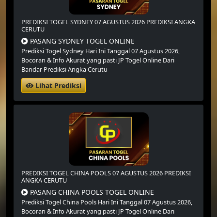
PREDIKSI TOGEL SYDNEY 07 AGUSTUS 2026 PREDIKSI ANGKA
CERUTU
PASANG SYDNEY TOGEL ONLINE
Prediksi Togel Sydney Hari Ini Tanggal 07 Agustus 2026,
Bocoran & Info Akurat yang pasti JP Togel Online Dari
Bandar Prediksi Angka Cerutu
Lihat Prediksi
PREDIKSI TOGEL CHINA POOLS 07 AGUSTUS 2026 PREDIKSI
ANGKA CERUTU
PASANG CHINA POOLS TOGEL ONLINE
Prediksi Togel China Pools Hari Ini Tanggal 07 Agustus 2026,
Bocoran & Info Akurat yang pasti JP Togel Online Dari