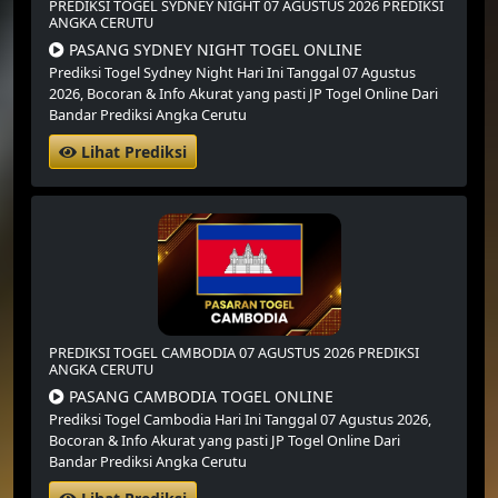
PREDIKSI TOGEL SYDNEY NIGHT 07 AGUSTUS 2026 PREDIKSI
ANGKA CERUTU
PASANG SYDNEY NIGHT TOGEL ONLINE
Prediksi Togel Sydney Night Hari Ini Tanggal 07 Agustus
2026,
Bocoran & Info Akurat yang pasti JP Togel Online Dari
Bandar Prediksi Angka Cerutu
Lihat Prediksi
PREDIKSI TOGEL CAMBODIA 07 AGUSTUS 2026 PREDIKSI
ANGKA CERUTU
PASANG CAMBODIA TOGEL ONLINE
Prediksi Togel Cambodia Hari Ini Tanggal 07 Agustus 2026,
Bocoran & Info Akurat yang pasti JP Togel Online Dari
Bandar Prediksi Angka Cerutu