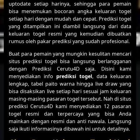
uptodate setiap harinya, sehingga para pemain
bisa menemukan bocoran angka keluaran togel
setiap hari dengan mudah dan cepat. Prediksi togel
yang ditampilkan ini diambil langsung dari data
keluaran togel resmi yang kemudian dibuatkan
rumus oleh pakar prediksi yang sudah profesional.
Buat para pemain yang mungkin kesulitan mencari
situs prediksi togel bisa langsung berlangganan
dengan Prediksi Cerutu4D saja. Disini kami
menyediakan info
prediksi togel
, data keluaran
lengkap, tabel paito warna hingga live draw yang
bisa disaksikan live setiap hari sesuai jam keluaran
masing-masing pasaran togel tersebut. Nah di situs
prediksi Cerutu4D kami menyediakan 12 pasaran
togel resmi dan terpercaya yang bisa Anda
mainkan dengan resmi dan anti nawala. Langsung
saja ikuti informasinya dibawah ini untuk detailnya.