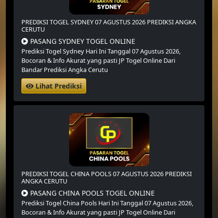
PREDIKSI TOGEL SYDNEY 07 AGUSTUS 2026 PREDIKSI ANGKA
CERUTU
PASANG SYDNEY TOGEL ONLINE
Prediksi Togel Sydney Hari Ini Tanggal 07 Agustus 2026,
Bocoran & Info Akurat yang pasti JP Togel Online Dari
Bandar Prediksi Angka Cerutu
Lihat Prediksi
PREDIKSI TOGEL CHINA POOLS 07 AGUSTUS 2026 PREDIKSI
ANGKA CERUTU
PASANG CHINA POOLS TOGEL ONLINE
Prediksi Togel China Pools Hari Ini Tanggal 07 Agustus 2026,
Bocoran & Info Akurat yang pasti JP Togel Online Dari