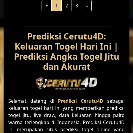
«
1
2
3
»
Prediksi Cerutu4D:
Keluaran Togel Hari Ini |
Prediksi Angka Togel Jitu
dan Akurat
Selamat datang di
Prediksi Cerutu4D
sebagai
keluaran togel hari ini yang memberikan prediksi
togel jitu, live draw, data keluaran hingga paito
warna terlengkap di Indonesia. Prediksi Cerutu4D
ini merupakan situs prediksi togel online yang