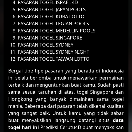
PASARAN TOGEL ISRAEL 4D
PASARAN TOGEL JAPAN POOLS
PASARAN TOGEL KUBA LOTTO
PASARAN TOGEL LEGIAN POOLS
PASARAN TOGEL MEDELLIN POOLS
PASARAN TOGEL SINGAPORE
PASARAN TOGEL SYDNEY
PASARAN TOGEL SYDNEY NIGHT
PASARAN TOGEL TAIWAN LOTTO
Bergai tipe tipe pasaran yang berada di Indonesia
ini selalu berlomba untuk menawarkan permainan
terbaik dan menguntunkan buat kamu. Sudah pasti
sama sesuai taruhan di atas, togel Singapore dan
Hongkong yang banyak dimainkan sama togel
mania. Beberapa dari pasaran telah dikenal kualitas
yang sangat baik. Untuk kamu yang tidak sabar
buat menyaksikan langsung datangi situs
data
togel hari ini
Prediksi Cerutu4D buat menyaksikan