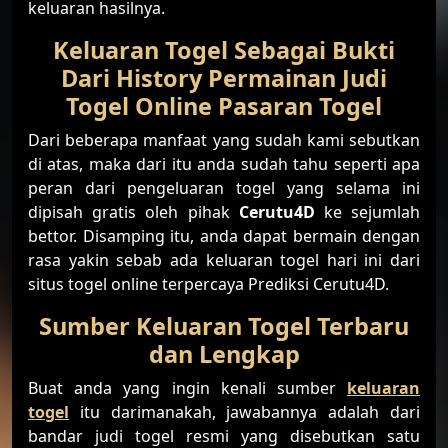
keluaran hasilnya.
Keluaran Togel Sebagai Bukti
Dari History Permainan Judi
Togel Online Pasaran Togel
Dari beberapa manfaat yang sudah kami sebutkan
di atas, maka dari itu anda sudah tahu seperti apa
peran dari pengeluaran togel yang selama ini
dipisah gratis oleh pihak
Cerutu4D
ke sejumlah
bettor. Disamping itu, anda dapat bermain dengan
rasa yakin sebab ada keluaran togel hari ini dari
situs togel online terpercaya Prediksi Cerutu4D.
Sumber Keluaran Togel Terbaru
dan Lengkap
Buat anda yang ingin kenali sumber
keluaran
togel
itu darimanakah, jawabannya adalah dari
bandar judi togel resmi yang disebutkan satu