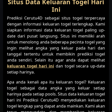
Situs Data Keluaran Togel Hari
Ini
Prediksi Cerutu4D sebagai situs togel terpercaya
dengan informasi keluaran togel terlengkap. Kami
siapkan informasi data keluaran togel paling up-
date dari pusat langsung. Situs ini memiliki arah
untuk menolong anda beberapa pecinta togel yang
ingin melihat angka yang keluar pada hari dan
tanggal tertentu untuk membikin prediksi togel
anda sendiri. Selain itu agar anda dapat melihat
keluaran togel hari ini
dan togel secara up-date
setiap harinya.
Apa anda kenali apa itu keluaran togel? Keluaran
togel sebagai data angka yang keluar setiap
harinya pada setiap pools. Situs data keluaran togel
hari ini Prediksi Cerutu4D menyediakan keluaran
togel lengkap yang dapat anda mainkan. Kami akan