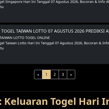
gel Singapore Hari Ini Tanggal 07 Agustus 2026,
Bocoran & Info Ak
tu
I TOGEL TAIWAN LOTTO 07 AGUSTUS 2026 PREDIKSI 
TAIWAN LOTTO TOGEL ONLINE
gel Taiwan Lotto Hari Ini Tanggal 07 Agustus 2026,
Bocoran & Info
tu
«
1
2
3
»
 Keluaran Togel Hari I