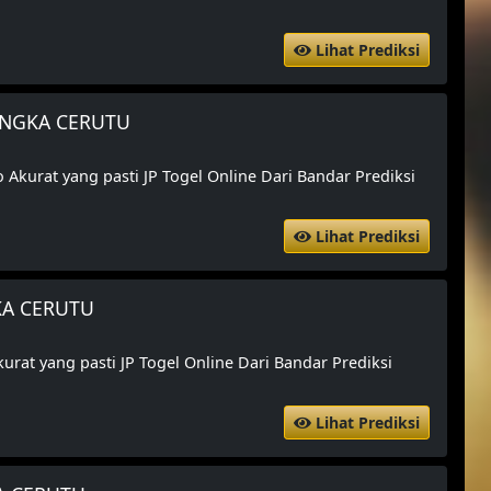
Lihat Prediksi
ANGKA CERUTU
 Akurat yang pasti JP Togel Online Dari Bandar Prediksi
Lihat Prediksi
KA CERUTU
urat yang pasti JP Togel Online Dari Bandar Prediksi
Lihat Prediksi