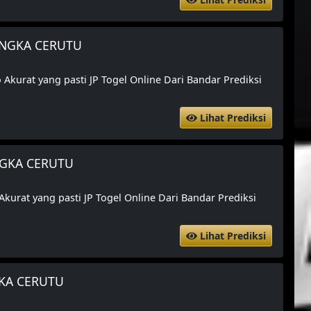
ANGKA CERUTU
 Akurat yang pasti JP Togel Online Dari Bandar Prediksi
Lihat Prediksi
NGKA CERUTU
Akurat yang pasti JP Togel Online Dari Bandar Prediksi
Lihat Prediksi
GKA CERUTU