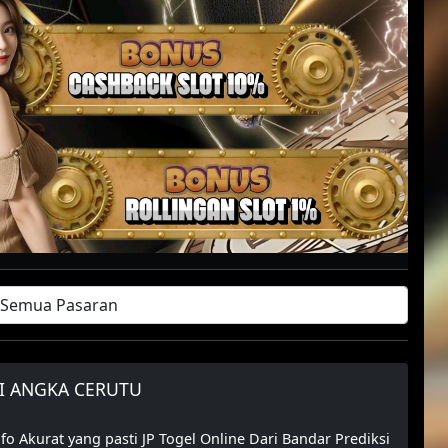
SI ANGKA CERUTU
fo Akurat yang pasti JP Togel Online Dari Bandar Prediksi