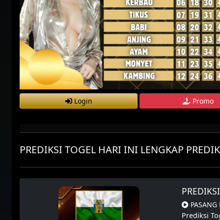
Login
Promo
PREDIKSI TOGEL HARI INI LENGKAP PREDI
PREDIKS
PASANG 
Prediksi To