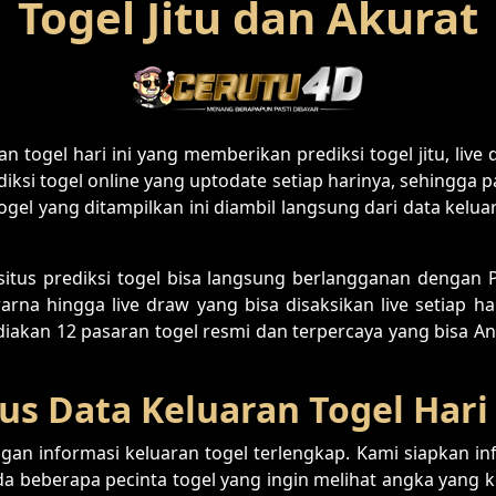
Togel Jitu dan Akurat
n togel hari ini yang memberikan prediksi togel jitu, live
ediksi togel online yang uptodate setiap harinya, sehing
togel yang ditampilkan ini diambil langsung dari data kel
tus prediksi togel bisa langsung berlangganan dengan P
warna hingga live draw yang bisa disaksikan live setiap 
ediakan 12 pasaran togel resmi dan terpercaya yang bisa 
tus Data Keluaran Togel Hari 
ngan informasi keluaran togel terlengkap. Kami siapkan inf
da beberapa pecinta togel yang ingin melihat angka yang 