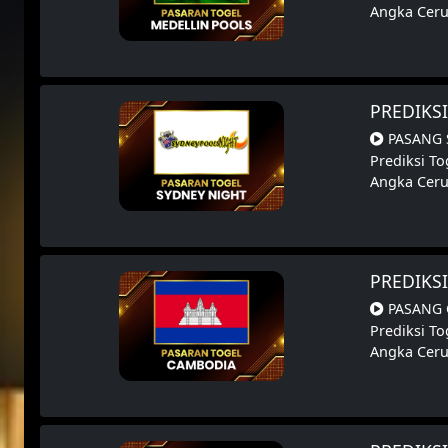
Angka Ceru
PREDIKS
PASANG 
Prediksi To
Angka Ceru
PREDIKS
PASANG 
Prediksi To
Angka Ceru