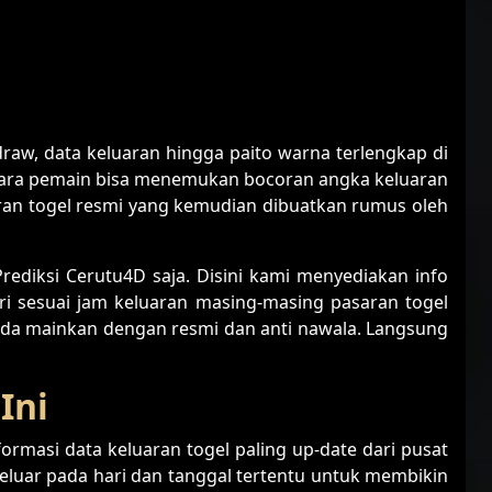
 draw, data keluaran hingga paito warna terlengkap di
ga para pemain bisa menemukan bocoran angka keluaran
uaran togel resmi yang kemudian dibuatkan rumus oleh
rediksi Cerutu4D saja. Disini kami menyediakan info
hari sesuai jam keluaran masing-masing pasaran togel
Anda mainkan dengan resmi dan anti nawala. Langsung
Ini
ormasi data keluaran togel paling up-date dari pusat
keluar pada hari dan tanggal tertentu untuk membikin