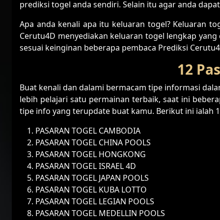
prediksi togel anda sendiri. Selain itu agar anda dapa
Apa anda kenali apa itu keluaran togel? Keluaran tog
Cerutu4D menyediakan keluaran togel lengkap yang 
sesuai keinginan beberapa pembaca Prediksi Cerutu4
12 Pas
Buat kenali dan dalami bermacam tipe informasi da
lebih pelajari satu permainan terbaik, saat ini beb
tipe info yang terupdate buat kamu. Berikut ini ialah
PASARAN TOGEL CAMBODIA
PASARAN TOGEL CHINA POOLS
PASARAN TOGEL HONGKONG
PASARAN TOGEL ISRAEL 4D
PASARAN TOGEL JAPAN POOLS
PASARAN TOGEL KUBA LOTTO
PASARAN TOGEL LEGIAN POOLS
PASARAN TOGEL MEDELLIN POOLS