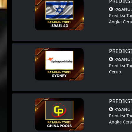
PREDIKSI
PASANG 
Prediksi To
Angka Ceru
PREDIKS
PASANG 
Prediksi To
Cerutu
PREDIKS
PASANG 
Prediksi To
Angka Ceru