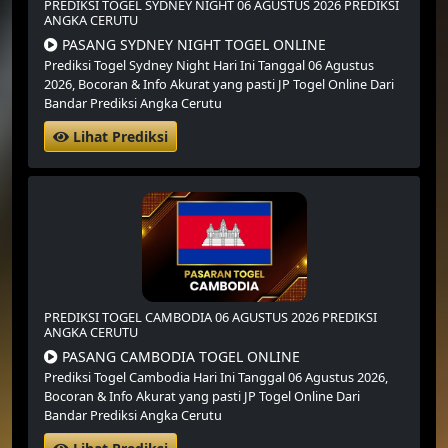
PREDIKSI TOGEL SYDNEY NIGHT 06 AGUSTUS 2026 PREDIKSI
ANGKA CERUTU
PASANG SYDNEY NIGHT TOGEL ONLINE
Prediksi Togel Sydney Night Hari Ini Tanggal 06 Agustus
2026,
Bocoran & Info Akurat yang pasti JP Togel Online Dari
Bandar Prediksi Angka Cerutu
Lihat Prediksi
PREDIKSI TOGEL CAMBODIA 06 AGUSTUS 2026 PREDIKSI
ANGKA CERUTU
PASANG CAMBODIA TOGEL ONLINE
Prediksi Togel Cambodia Hari Ini Tanggal 06 Agustus 2026,
Bocoran & Info Akurat yang pasti JP Togel Online Dari
Bandar Prediksi Angka Cerutu