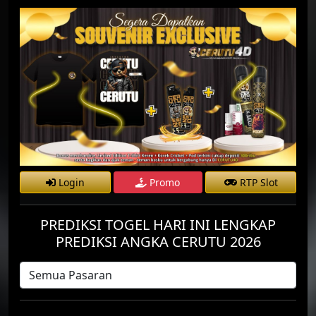
Login
Promo
RTP Slot
PREDIKSI TOGEL HARI INI LENGKAP
PREDIKSI ANGKA CERUTU 2026