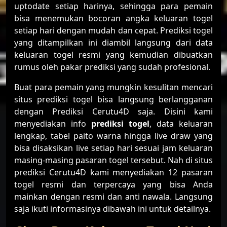
uptodate setiap harinya, sehingga para pemain
bisa menemukan bocoran angka keluaran togel
setiap hari dengan mudah dan cepat. Prediksi togel
yang ditampilkan ini diambil langsung dari data
keluaran togel resmi yang kemudian dibuatkan
rumus oleh pakar prediksi yang sudah profesional.
Buat para pemain yang mungkin kesulitan mencari
situs prediksi togel bisa langsung berlangganan
dengan Prediksi Cerutu4D saja. Disini kami
menyediakan info
prediksi togel
, data keluaran
lengkap, tabel paito warna hingga live draw yang
bisa disaksikan live setiap hari sesuai jam keluaran
masing-masing pasaran togel tersebut. Nah di situs
prediksi Cerutu4D kami menyediakan 12 pasaran
togel resmi dan terpercaya yang bisa Anda
mainkan dengan resmi dan anti nawala. Langsung
saja ikuti informasinya dibawah ini untuk detailnya.