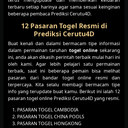
terus mengupdate dan memberikan keluaran
terbaru setiap harinya agar sama sesuai keinginan
beberapa pembaca Prediksi Cerutu4D.
12 Pasaran Togel Resmi di
Prediksi Cerutu4D
Buat kenali dan dalami bermacam tipe informasi
dalam permainan taruhan
togel online
sekarang
ini, anda akan dikasih perintah terbaik mulai hari ini
oleh kami. Agar lebih pelajari satu permainan
terbaik, saat ini beberapa pemain bisa melihat
pasaran dari bandar togel online resmi dan
terpercaya. Kita selalu membagi bermacam tipe
info yang terupdate buat kamu. Berikut ini ialah 12
pasaran togel online Prediksi Cerutu4D yang resmi.
PASARAN TOGEL CAMBODIA
PASARAN TOGEL CHINA POOLS
PASARAN TOGEL HONGKONG