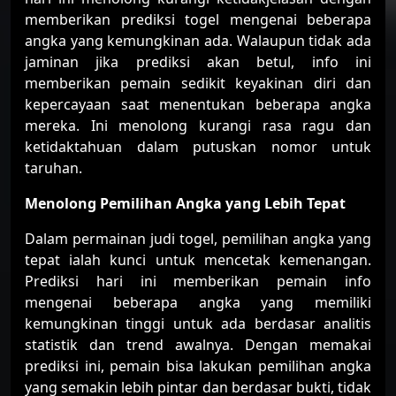
memberikan prediksi togel mengenai beberapa
angka yang kemungkinan ada. Walaupun tidak ada
jaminan jika prediksi akan betul, info ini
memberikan pemain sedikit keyakinan diri dan
kepercayaan saat menentukan beberapa angka
mereka. Ini menolong kurangi rasa ragu dan
ketidaktahuan dalam putuskan nomor untuk
taruhan.
Menolong Pemilihan Angka yang Lebih Tepat
Dalam permainan judi togel, pemilihan angka yang
tepat ialah kunci untuk mencetak kemenangan.
Prediksi hari ini memberikan pemain info
mengenai beberapa angka yang memiliki
kemungkinan tinggi untuk ada berdasar analitis
statistik dan trend awalnya. Dengan memakai
prediksi ini, pemain bisa lakukan pemilihan angka
yang semakin lebih pintar dan berdasar bukti, tidak