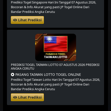
Prediksi Togel Singapore Hari Ini Tanggal 07 Agustus 2026,
Bocoran & Info Akurat yang pasti JP Togel Online Dari
Bandar Prediksi Angka Cerutu
Lihat Prediksi
PREDIKSI TOGEL TAIWAN LOTTO 07 AGUSTUS 2026 PREDIKSI
ANGKA CERUTU
PASANG TAIWAN LOTTO TOGEL ONLINE
Prediksi Togel Taiwan Lotto Hari Ini Tanggal 07 Agustus 2026,
Bocoran & Info Akurat yang pasti JP Togel Online Dari
Bandar Prediksi Angka Cerutu
Lihat Prediksi