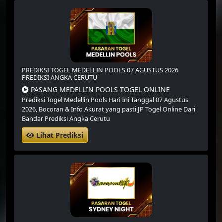
PREDIKSI TOGEL MEDELLIN POOLS 07 AGUSTUS 2026
PREDIKSI ANGKA CERUTU
PASANG MEDELLIN POOLS TOGEL ONLINE
Prediksi Togel Medellin Pools Hari Ini Tanggal 07 Agustus
2026,
Bocoran & Info Akurat yang pasti JP Togel Online Dari
Bandar Prediksi Angka Cerutu
Lihat Prediksi