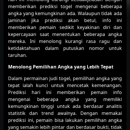
memberikan prediksi togel mengenai beberapa
angka yang kemungkinan ada. Walaupun tidak ada
jaminan jika prediksi akan betul, info ini
memberikan pemain sedikit keyakinan diri dan
kepercayaan saat menentukan beberapa angka
mereka. Ini menolong kurangi rasa ragu dan
ketidaktahuan dalam putuskan nomor untuk
taruhan.
Menolong Pemilihan Angka yang Lebih Tepat
Dalam permainan judi togel, pemilihan angka yang
tepat ialah kunci untuk mencetak kemenangan.
Prediksi hari ini memberikan pemain info
mengenai beberapa angka yang memiliki
kemungkinan tinggi untuk ada berdasar analitis
statistik dan trend awalnya. Dengan memakai
prediksi ini, pemain bisa lakukan pemilihan angka
yang semakin lebih pintar dan berdasar bukti, tidak