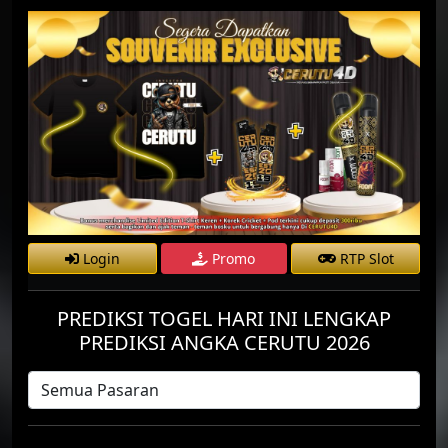
Login
Promo
RTP Slot
PREDIKSI TOGEL HARI INI LENGKAP
PREDIKSI ANGKA CERUTU 2026