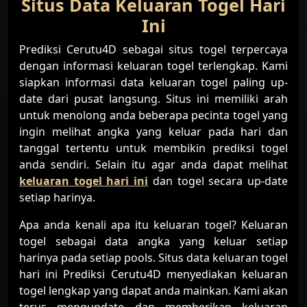
Situs Data Keluaran Togel Hari
Ini
Prediksi Cerutu4D sebagai situs togel terpercaya
dengan informasi keluaran togel terlengkap. Kami
siapkan informasi data keluaran togel paling up-
date dari pusat langsung. Situs ini memiliki arah
untuk menolong anda beberapa pecinta togel yang
ingin melihat angka yang keluar pada hari dan
tanggal tertentu untuk membikin prediksi togel
anda sendiri. Selain itu agar anda dapat melihat
keluaran togel hari ini
dan togel secara up-date
setiap harinya.
Apa anda kenali apa itu keluaran togel? Keluaran
togel sebagai data angka yang keluar setiap
harinya pada setiap pools. Situs data keluaran togel
hari ini Prediksi Cerutu4D menyediakan keluaran
togel lengkap yang dapat anda mainkan. Kami akan