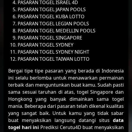
PASARAN TOGEL ISRAEL 4D
PASARAN TOGEL JAPAN POOLS
PASARAN TOGEL KUBA LOTTO
PASARAN TOGEL LEGIAN POOLS
PASARAN TOGEL MEDELLIN POOLS
PASARAN TOGEL SINGAPORE
PASARAN TOGEL SYDNEY
PASARAN TOGEL SYDNEY NIGHT
PASARAN TOGEL TAIWAN LOTTO
Bergai tipe tipe pasaran yang berada di Indonesia
ini selalu berlomba untuk menawarkan permainan
terbaik dan menguntunkan buat kamu. Sudah pasti
sama sesuai taruhan di atas, togel Singapore dan
Hongkong yang banyak dimainkan sama togel
mania. Beberapa dari pasaran telah dikenal kualitas
yang sangat baik. Untuk kamu yang tidak sabar
buat menyaksikan langsung datangi situs
data
togel hari ini
Prediksi Cerutu4D buat menyaksikan