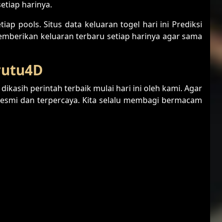
etiap harinya.
ap pools. Situs data keluaran togel hari ini Prediksi
mberikan keluaran terbaru setiap harinya agar sama
erutu4D
dikasih perintah terbaik mulai hari ini oleh kami. Agar
e resmi dan terpercaya. Kita selalu membagi bermacam