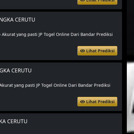
ANGKA CERUTU
 Akurat yang pasti JP Togel Online Dari Bandar Prediksi
Lihat Prediksi
NGKA CERUTU
Akurat yang pasti JP Togel Online Dari Bandar Prediksi
Lihat Prediksi
GKA CERUTU