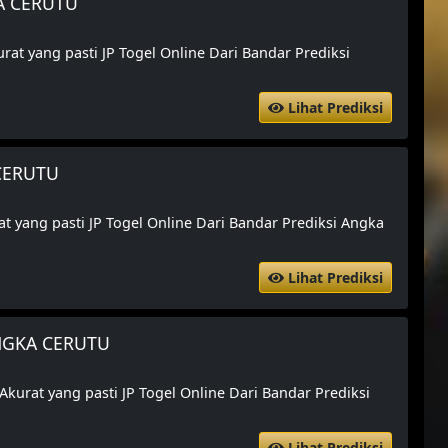
KA CERUTU
rat yang pasti JP Togel Online Dari Bandar Prediksi
Lihat Prediksi
CERUTU
t yang pasti JP Togel Online Dari Bandar Prediksi Angka
Lihat Prediksi
ANGKA CERUTU
Akurat yang pasti JP Togel Online Dari Bandar Prediksi
Lihat Prediksi