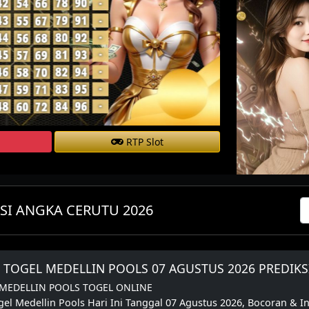
RTP Slot
KSI ANGKA CERUTU 2026
I TOGEL MEDELLIN POOLS 07 AGUSTUS 2026 PREDIK
MEDELLIN POOLS TOGEL ONLINE
gel Medellin Pools Hari Ini Tanggal 07 Agustus 2026,
Bocoran & In