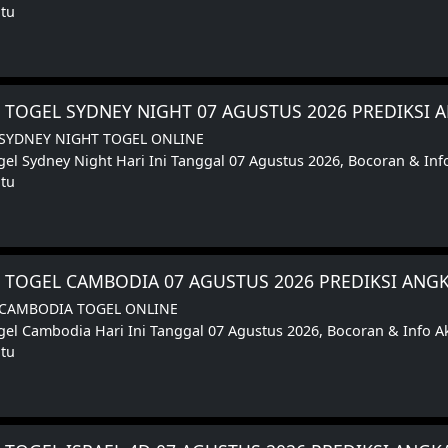
tu
I TOGEL SYDNEY NIGHT 07 AGUSTUS 2026 PREDIKSI 
SYDNEY NIGHT TOGEL ONLINE
gel Sydney Night Hari Ini Tanggal 07 Agustus 2026,
Bocoran & Info
tu
I TOGEL CAMBODIA 07 AGUSTUS 2026 PREDIKSI ANG
CAMBODIA TOGEL ONLINE
gel Cambodia Hari Ini Tanggal 07 Agustus 2026,
Bocoran & Info Ak
tu