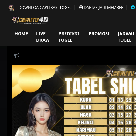
DOWNLOAD APLIKASI TOGEL
DAFTAR JADI MEMBER
HOME
LIVE
PREDIKSI
PROMOSI
JADWAL
DRAW
TOGEL
TOGEL