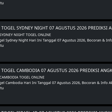
tu
I TOGEL SYDNEY NIGHT 07 AGUSTUS 2026 PREDIKSI 
SYDNEY NIGHT TOGEL ONLINE
gel Sydney Night Hari Ini Tanggal 07 Agustus 2026,
Bocoran & Info
tu
I TOGEL CAMBODIA 07 AGUSTUS 2026 PREDIKSI ANG
CAMBODIA TOGEL ONLINE
gel Cambodia Hari Ini Tanggal 07 Agustus 2026,
Bocoran & Info Ak
tu