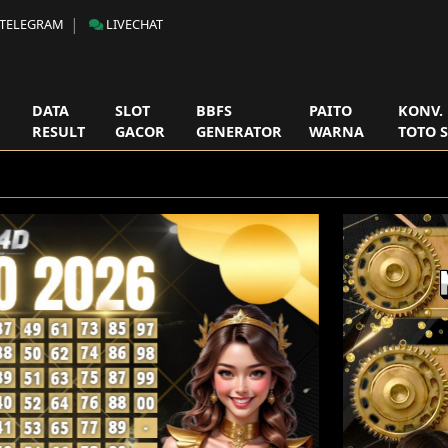
TELEGRAM
LIVECHAT
DATA
SLOT
BBFS
PAITO
KONV.
RESULT
GACOR
GENERATOR
WARNA
TOTO 