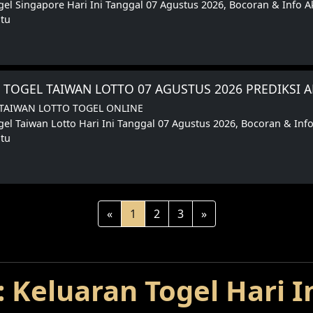
gel Singapore Hari Ini Tanggal 07 Agustus 2026,
Bocoran & Info Ak
tu
I TOGEL TAIWAN LOTTO 07 AGUSTUS 2026 PREDIKSI 
TAIWAN LOTTO TOGEL ONLINE
gel Taiwan Lotto Hari Ini Tanggal 07 Agustus 2026,
Bocoran & Info
tu
«
1
2
3
»
 Keluaran Togel Hari I