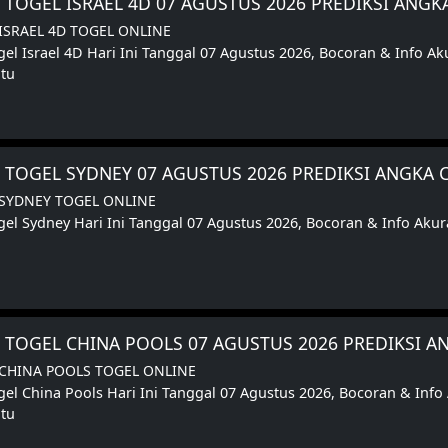
 TOGEL ISRAEL 4D 07 AGUSTUS 2026 PREDIKSI ANG
ISRAEL 4D TOGEL ONLINE
gel Israel 4D Hari Ini Tanggal 07 Agustus 2026,
Bocoran & Info Aku
tu
I TOGEL SYDNEY 07 AGUSTUS 2026 PREDIKSI ANGKA 
SYDNEY TOGEL ONLINE
gel Sydney Hari Ini Tanggal 07 Agustus 2026,
Bocoran & Info Akura
I TOGEL CHINA POOLS 07 AGUSTUS 2026 PREDIKSI 
CHINA POOLS TOGEL ONLINE
gel China Pools Hari Ini Tanggal 07 Agustus 2026,
Bocoran & Info 
tu