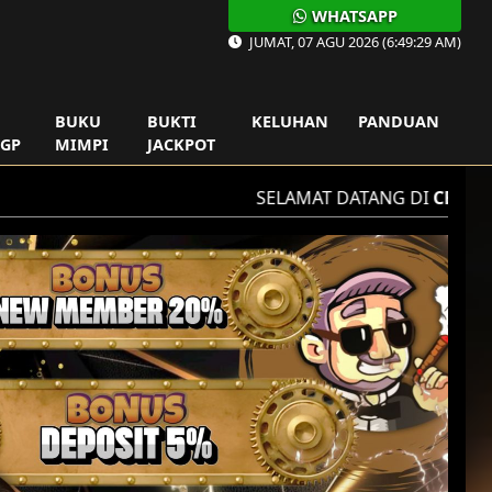
WHATSAPP
JUMAT, 07 AGU 2026 (
6:49:31 AM
)
BUKU
BUKTI
KELUHAN
PANDUAN
SGP
MIMPI
JACKPOT
SELAMAT DATANG DI
CERUTU4D
B