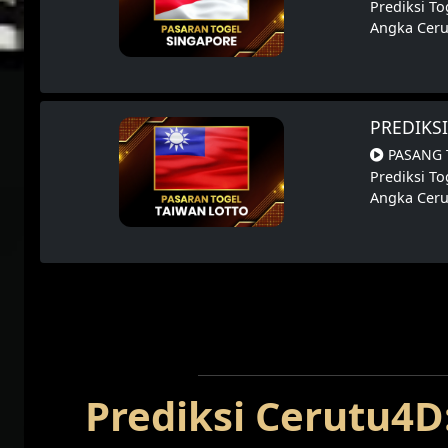
Prediksi To
Angka Ceru
PREDIKS
PASANG 
Prediksi To
Angka Ceru
Prediksi Cerutu4D: