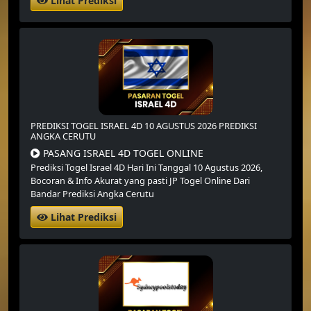
Lihat Prediksi
PREDIKSI TOGEL ISRAEL 4D 10 AGUSTUS 2026 PREDIKSI
ANGKA CERUTU
PASANG ISRAEL 4D TOGEL ONLINE
Prediksi Togel Israel 4D Hari Ini Tanggal 10 Agustus 2026,
Bocoran & Info Akurat yang pasti JP Togel Online Dari
Bandar Prediksi Angka Cerutu
Lihat Prediksi