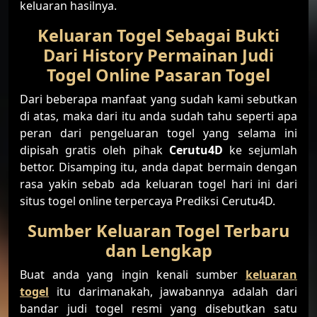
keluaran hasilnya.
Keluaran Togel Sebagai Bukti
Dari History Permainan Judi
Togel Online Pasaran Togel
Dari beberapa manfaat yang sudah kami sebutkan
di atas, maka dari itu anda sudah tahu seperti apa
peran dari pengeluaran togel yang selama ini
dipisah gratis oleh pihak
Cerutu4D
ke sejumlah
bettor. Disamping itu, anda dapat bermain dengan
rasa yakin sebab ada keluaran togel hari ini dari
situs togel online terpercaya Prediksi Cerutu4D.
Sumber Keluaran Togel Terbaru
dan Lengkap
Buat anda yang ingin kenali sumber
keluaran
togel
itu darimanakah, jawabannya adalah dari
bandar judi togel resmi yang disebutkan satu