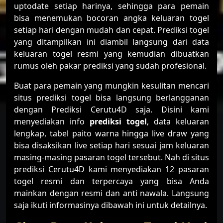
uptodate setiap harinya, sehingga para pemain
bisa menemukan bocoran angka keluaran togel
setiap hari dengan mudah dan cepat. Prediksi togel
yang ditampilkan ini diambil langsung dari data
keluaran togel resmi yang kemudian dibuatkan
rumus oleh pakar prediksi yang sudah profesional.
Buat para pemain yang mungkin kesulitan mencari
situs prediksi togel bisa langsung berlangganan
dengan Prediksi Cerutu4D saja. Disini kami
menyediakan info
prediksi togel
, data keluaran
lengkap, tabel paito warna hingga live draw yang
bisa disaksikan live setiap hari sesuai jam keluaran
masing-masing pasaran togel tersebut. Nah di situs
prediksi Cerutu4D kami menyediakan 12 pasaran
togel resmi dan terpercaya yang bisa Anda
mainkan dengan resmi dan anti nawala. Langsung
saja ikuti informasinya dibawah ini untuk detailnya.