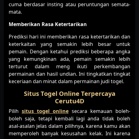
cuma berdasar insting atau peruntungan semata-
mata.
Memberikan Rasa Ketertarikan
Prediksi hari ini memberikan rasa ketertarikan dan
keterkaitan yang semakin lebih besar untuk
pemain. Dengan ketahui prediksi beberapa angka
yang kemungkinan ada, pemain semakin lebih
terturut dalam meng ikuti perkembangan
permainan dan hasil undian. Ini tingkatkan tingkat
keceriaan dan minat dalam permainan judi togel.
Situs Togel Online Terpercaya
Cerutu4D
Pilih
situs togel online
secara kemauan boleh-
boleh saja, tetapi kembali lagi anda tidak boleh
asal-asalan jelas dalam pilihnya, karena kamu akan
memperoleh banyak kesusahan kelak. Ini karena