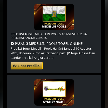
PREDIKSI TOGEL MEDELLIN POOLS 10 AGUSTUS 2026
PREDIKSI ANGKA CERUTU
PASANG MEDELLIN POOLS TOGEL ONLINE
Prediksi Togel Medellin Pools Hari Ini Tanggal 10 Agustus
2026,
Bocoran & Info Akurat yang pasti JP Togel Online Dari
Bandar Prediksi Angka Cerutu
Lihat Prediksi