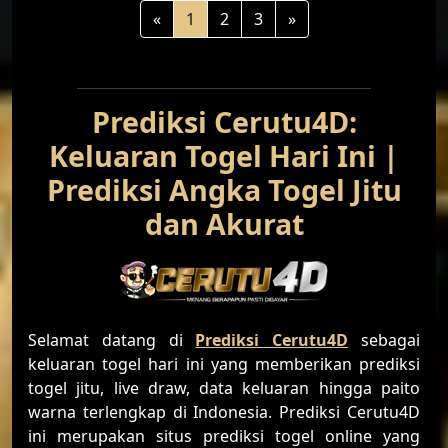
«
1
2
3
»
Prediksi Cerutu4D:
Keluaran Togel Hari Ini |
Prediksi Angka Togel Jitu
dan Akurat
Selamat datang di
Prediksi Cerutu4D
sebagai
keluaran togel hari ini yang memberikan prediksi
togel jitu, live draw, data keluaran hingga paito
warna terlengkap di Indonesia. Prediksi Cerutu4D
ini merupakan situs prediksi togel online yang