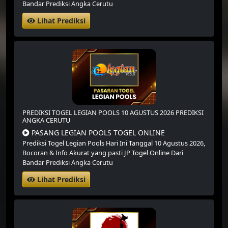
Bandar Prediksi Angka Cerutu
Lihat Prediksi
PREDIKSI TOGEL LEGIAN POOLS 10 AGUSTUS 2026 PREDIKSI
ANGKA CERUTU
PASANG LEGIAN POOLS TOGEL ONLINE
Prediksi Togel Legian Pools Hari Ini Tanggal 10 Agustus 2026,
Bocoran & Info Akurat yang pasti JP Togel Online Dari
Bandar Prediksi Angka Cerutu
Lihat Prediksi