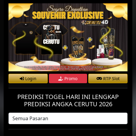
Login
Promo
RTP Slot
PREDIKSI TOGEL HARI INI LENGKAP
PREDIKSI ANGKA CERUTU 2026