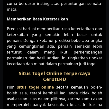
cuma berdasar insting atau peruntungan semata-
mata.
Memberikan Rasa Ketertarikan
Prediksi hari ini memberikan rasa ketertarikan dan
keterkaitan yang semakin lebih besar untuk
pemain. Dengan ketahui prediksi beberapa angka
yang kemungkinan ada, pemain semakin lebih
terturut dalam meng ikuti perkembangan
permainan dan hasil undian. Ini tingkatkan tingkat
keceriaan dan minat dalam permainan judi togel.
Situs Togel Online Terpercaya
Cerutu4D
Pilih
situs togel online
secara kemauan boleh-
boleh saja, tetapi kembali lagi anda tidak boleh
asal-asalan jelas dalam pilihnya, karena kamu akan
memperoleh banyak kesusahan kelak. Ini karena