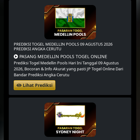
PREDIKSI TOGEL MEDELLIN POOLS 09 AGUSTUS 2026
PREDIKSI ANGKA CERUTU
PASANG MEDELLIN POOLS TOGEL ONLINE
Prediksi Togel Medellin Pools Hari Ini Tanggal 09 Agustus
2026,
Bocoran & Info Akurat yang pasti JP Togel Online Dari
Bandar Prediksi Angka Cerutu
Lihat Prediksi