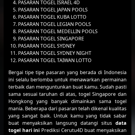
PASARAN TOGEL ISRAEL 4D
PASARAN TOGEL JAPAN POOLS
PASARAN TOGEL KUBA LOTTO
PASARAN TOGEL LEGIAN POOLS
PASARAN TOGEL MEDELLIN POOLS
PASARAN TOGEL SINGAPORE
PASARAN TOGEL SYDNEY
PASARAN TOGEL SYDNEY NIGHT
PASARAN TOGEL TAIWAN LOTTO
Bergai tipe tipe pasaran yang berada di Indonesia
ini selalu berlomba untuk menawarkan permainan
terbaik dan menguntunkan buat kamu. Sudah pasti
sama sesuai taruhan di atas, togel Singapore dan
Hongkong yang banyak dimainkan sama togel
mania. Beberapa dari pasaran telah dikenal kualitas
yang sangat baik. Untuk kamu yang tidak sabar
buat menyaksikan langsung datangi situs
data
togel hari ini
Prediksi Cerutu4D buat menyaksikan