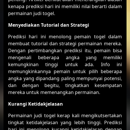
kenapa prediksi hari ini memiliki nilai berarti dalam
permainan judi togel.
Menyediakan Tutorial dan Strategi
Prediksi hari ini menolong pemain togel dalam
membuat tutorial dan strategi permainan mereka.
Dengan pertimbangkan prediksi itu, pemain bisa
mengenali beberapa angka yang memiliki
kemungkinan tinggi untuk ada. Info ini
memungkinkannya pemain untuk pilih beberapa
angka yang dipandang paling mempunyai potensi,
dan dengan begitu, tingkatkan kesempatan
mereka untuk memenangkan permainan.
Kurangi Ketidakjelasan
Permainan judi togel kerap kali mengikutsertakan
tingkat ketidakjelasan yang lebih tinggi. Prediksi
hari ini menolong kurangi ketidakjelasan dengan