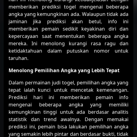
memberikan prediksi togel mengenai beberapa
angka yang kemungkinan ada. Walaupun tidak ada
jaminan jika prediksi akan betul, info ini
memberikan pemain sedikit keyakinan diri dan
kepercayaan saat menentukan beberapa angka
mereka. Ini menolong kurangi rasa ragu dan
ketidaktahuan dalam putuskan nomor untuk
taruhan.
Menolong Pemilihan Angka yang Lebih Tepat
Dalam permainan judi togel, pemilihan angka yang
tepat ialah kunci untuk mencetak kemenangan.
Prediksi hari ini memberikan pemain info
mengenai beberapa angka yang memiliki
kemungkinan tinggi untuk ada berdasar analitis
statistik dan trend awalnya. Dengan memakai
prediksi ini, pemain bisa lakukan pemilihan angka
yang semakin lebih pintar dan berdasar bukti, tidak