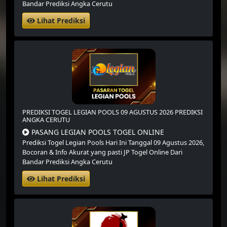
Bandar Prediksi Angka Cerutu
Lihat Prediksi
PREDIKSI TOGEL LEGIAN POOLS 09 AGUSTUS 2026 PREDIKSI
ANGKA CERUTU
PASANG LEGIAN POOLS TOGEL ONLINE
Prediksi Togel Legian Pools Hari Ini Tanggal 09 Agustus 2026,
Bocoran & Info Akurat yang pasti JP Togel Online Dari
Bandar Prediksi Angka Cerutu
Lihat Prediksi