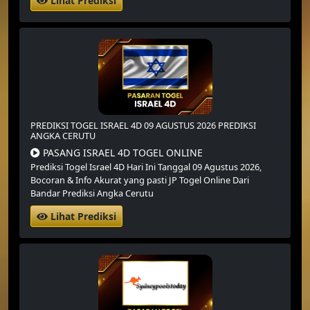
Lihat Prediksi
PREDIKSI TOGEL ISRAEL 4D 09 AGUSTUS 2026 PREDIKSI
ANGKA CERUTU
PASANG ISRAEL 4D TOGEL ONLINE
Prediksi Togel Israel 4D Hari Ini Tanggal 09 Agustus 2026,
Bocoran & Info Akurat yang pasti JP Togel Online Dari
Bandar Prediksi Angka Cerutu
Lihat Prediksi