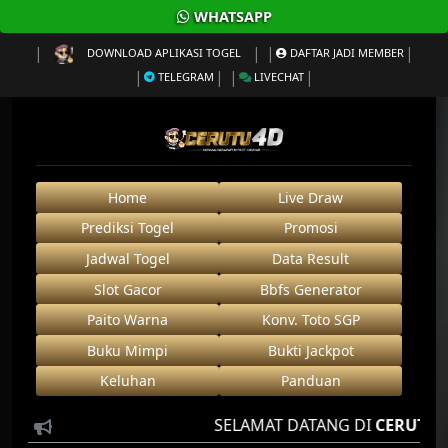
WHATSAPP
DOWNLOAD APLIKASI TOGEL
DAFTAR JADI MEMBER
TELEGRAM
LIVECHAT
Home
Live Draw
Prediksi Togel
Promosi
Jadwal Togel
Data Result
Slot Gacor
Bbfs Generator
Paito Warna
Konv. Toto SGP
Buku Mimpi
Bukti Jackpot
Keluhan
Panduan
SELAMAT DATANG DI
CERUTU4D
B