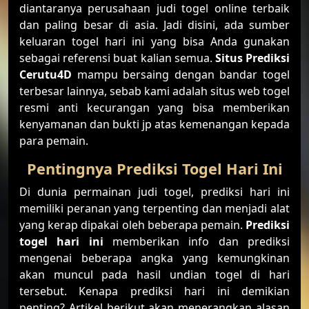
diantaranya perusahaan judi togel online terbaik
dan paling besar di asia. Jadi disini, ada sumber
keluaran togel hari ini yang bisa Anda gunakan
sebagai referensi buat kalian semua.
Situs Prediksi
Cerutu4D
mampu bersaing dengan bandar togel
terbesar lainnya, sebab kami adalah situs web togel
resmi anti kecurangan yang bisa memberikan
kenyamanan dan bukti jp atas kemenangan kepada
para pemain.
Pentingnya Prediksi Togel Hari Ini
Di dunia permainan judi togel, prediksi hari ini
memiliki peranan yang terpenting dan menjadi alat
yang kerap dipakai oleh beberapa pemain.
Prediksi
togel hari ini
memberikan info dan prediksi
mengenai beberapa angka yang kemungkinan
akan muncul pada hasil undian togel di hari
tersebut. Kenapa prediksi hari ini demikian
penting? Artikel berikut akan menerangkan alasan