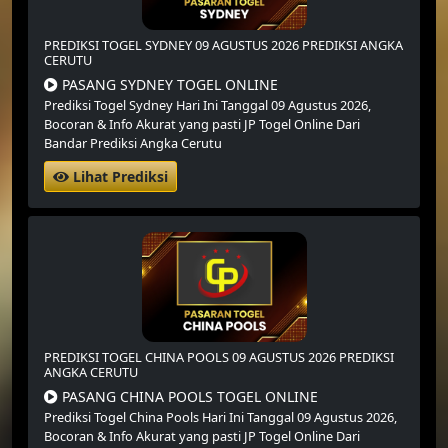
PREDIKSI TOGEL SYDNEY 09 AGUSTUS 2026 PREDIKSI ANGKA
CERUTU
PASANG SYDNEY TOGEL ONLINE
Prediksi Togel Sydney Hari Ini Tanggal 09 Agustus 2026,
Bocoran & Info Akurat yang pasti JP Togel Online Dari
Bandar Prediksi Angka Cerutu
Lihat Prediksi
PREDIKSI TOGEL CHINA POOLS 09 AGUSTUS 2026 PREDIKSI
ANGKA CERUTU
PASANG CHINA POOLS TOGEL ONLINE
Prediksi Togel China Pools Hari Ini Tanggal 09 Agustus 2026,
Bocoran & Info Akurat yang pasti JP Togel Online Dari