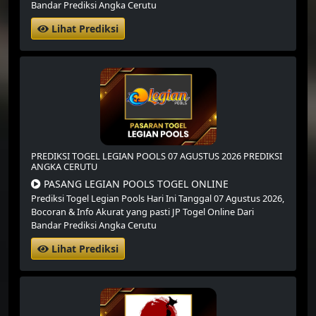
Bandar Prediksi Angka Cerutu
Lihat Prediksi
PREDIKSI TOGEL LEGIAN POOLS 07 AGUSTUS 2026 PREDIKSI
ANGKA CERUTU
PASANG LEGIAN POOLS TOGEL ONLINE
Prediksi Togel Legian Pools Hari Ini Tanggal 07 Agustus 2026,
Bocoran & Info Akurat yang pasti JP Togel Online Dari
Bandar Prediksi Angka Cerutu
Lihat Prediksi