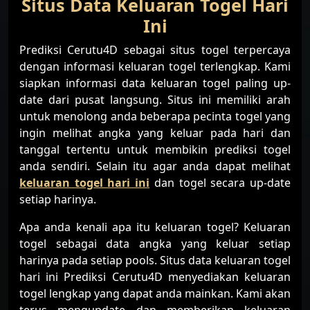
Situs Data Keluaran Togel Hari
Ini
Prediksi Cerutu4D sebagai situs togel terpercaya
dengan informasi keluaran togel terlengkap. Kami
siapkan informasi data keluaran togel paling up-
date dari pusat langsung. Situs ini memiliki arah
untuk menolong anda beberapa pecinta togel yang
ingin melihat angka yang keluar pada hari dan
tanggal tertentu untuk membikin prediksi togel
anda sendiri. Selain itu agar anda dapat melihat
keluaran togel hari ini
dan togel secara up-date
setiap harinya.
Apa anda kenali apa itu keluaran togel? Keluaran
togel sebagai data angka yang keluar setiap
harinya pada setiap pools. Situs data keluaran togel
hari ini Prediksi Cerutu4D menyediakan keluaran
togel lengkap yang dapat anda mainkan. Kami akan