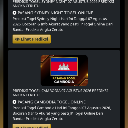
PREDIKSI TOGEL SYDNEY NIGHT 07 AGUSTUS 2026 PREDIKSI
ANGKA CERUTU
PASANG SYDNEY NIGHT TOGEL ONLINE
Prediksi Togel Sydney Night Hari Ini Tanggal 07 Agustus
2026,
Bocoran & Info Akurat yang pasti JP Togel Online Dari
Bandar Prediksi Angka Cerutu
Lihat Prediksi
PREDIKSI TOGEL CAMBODIA 07 AGUSTUS 2026 PREDIKSI
ANGKA CERUTU
PASANG CAMBODIA TOGEL ONLINE
Prediksi Togel Cambodia Hari Ini Tanggal 07 Agustus 2026,
Bocoran & Info Akurat yang pasti JP Togel Online Dari
Bandar Prediksi Angka Cerutu