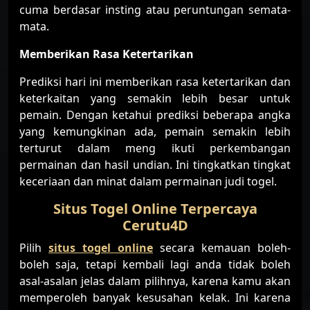
cuma berdasar insting atau peruntungan semata-
mata.
Memberikan Rasa Ketertarikan
Prediksi hari ini memberikan rasa ketertarikan dan
keterkaitan yang semakin lebih besar untuk
pemain. Dengan ketahui prediksi beberapa angka
yang kemungkinan ada, pemain semakin lebih
terturut dalam meng ikuti perkembangan
permainan dan hasil undian. Ini tingkatkan tingkat
keceriaan dan minat dalam permainan judi togel.
Situs Togel Online Terpercaya
Cerutu4D
Pilih
situs togel online
secara kemauan boleh-
boleh saja, tetapi kembali lagi anda tidak boleh
asal-asalan jelas dalam pilihnya, karena kamu akan
memperoleh banyak kesusahan kelak. Ini karena