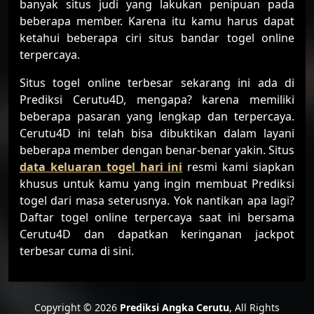
banyak situs judi yang lakukan penipuan pada
beberapa member. Karena itu kamu harus dapat
ketahui beberapa ciri situs bandar togel online
terpercaya.
Situs togel online terbesar sekarang ini ada di
Prediksi Cerutu4D, mengapa? karena memiliki
beberapa pasaran yang lengkap dan terpercaya.
Cerutu4D ini telah bisa dibuktikan dalam layani
beberapa member dengan benar-benar yakin. Situs
data keluaran togel hari ini
resmi kami siapkan
khusus untuk kamu yang ingin membuat Prediksi
togel dari masa seterusnya. Yok nantikan apa lagi?
Daftar togel online terpercaya saat ini bersama
Cerutu4D dan dapatkan keringanan jackpot
terbesar cuma di sini.
Copyright © 2026
Prediksi Angka Cerutu
, All Rights