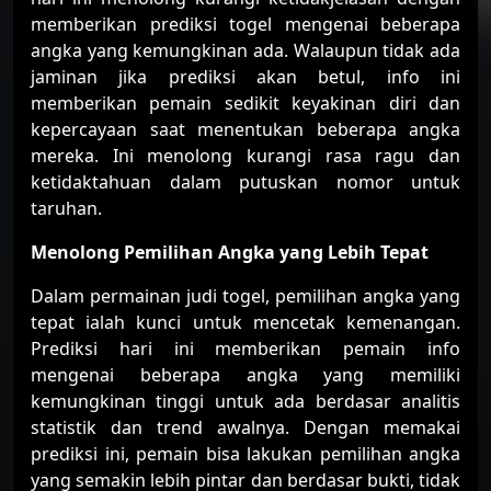
memberikan prediksi togel mengenai beberapa
angka yang kemungkinan ada. Walaupun tidak ada
jaminan jika prediksi akan betul, info ini
memberikan pemain sedikit keyakinan diri dan
kepercayaan saat menentukan beberapa angka
mereka. Ini menolong kurangi rasa ragu dan
ketidaktahuan dalam putuskan nomor untuk
taruhan.
Menolong Pemilihan Angka yang Lebih Tepat
Dalam permainan judi togel, pemilihan angka yang
tepat ialah kunci untuk mencetak kemenangan.
Prediksi hari ini memberikan pemain info
mengenai beberapa angka yang memiliki
kemungkinan tinggi untuk ada berdasar analitis
statistik dan trend awalnya. Dengan memakai
prediksi ini, pemain bisa lakukan pemilihan angka
yang semakin lebih pintar dan berdasar bukti, tidak