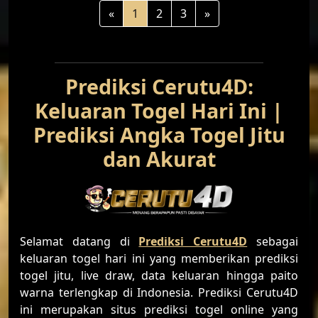
«
1
2
3
»
Prediksi Cerutu4D:
Keluaran Togel Hari Ini |
Prediksi Angka Togel Jitu
dan Akurat
Selamat datang di
Prediksi Cerutu4D
sebagai
keluaran togel hari ini yang memberikan prediksi
togel jitu, live draw, data keluaran hingga paito
warna terlengkap di Indonesia. Prediksi Cerutu4D
ini merupakan situs prediksi togel online yang