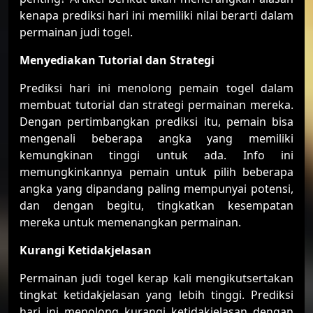
kenapa prediksi hari ini memiliki nilai berarti dalam
permainan judi togel.
Menyediakan Tutorial dan Strategi
Prediksi hari ini menolong pemain togel dalam
membuat tutorial dan strategi permainan mereka.
Dengan pertimbangkan prediksi itu, pemain bisa
mengenali beberapa angka yang memiliki
kemungkinan tinggi untuk ada. Info ini
memungkinkannya pemain untuk pilih beberapa
angka yang dipandang paling mempunyai potensi,
dan dengan begitu, tingkatkan kesempatan
mereka untuk memenangkan permainan.
Kurangi Ketidakjelasan
Permainan judi togel kerap kali mengikutsertakan
tingkat ketidakjelasan yang lebih tinggi. Prediksi
hari ini menolong kurangi ketidakjelasan dengan