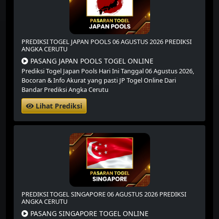
PREDIKSI TOGEL JAPAN POOLS 06 AGUSTUS 2026 PREDIKSI
ANGKA CERUTU
PASANG JAPAN POOLS TOGEL ONLINE
Prediksi Togel Japan Pools Hari Ini Tanggal 06 Agustus 2026,
Bocoran & Info Akurat yang pasti JP Togel Online Dari
Bandar Prediksi Angka Cerutu
Lihat Prediksi
PREDIKSI TOGEL SINGAPORE 06 AGUSTUS 2026 PREDIKSI
ANGKA CERUTU
PASANG SINGAPORE TOGEL ONLINE