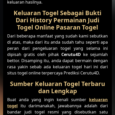
keluaran hasilnya.
Keluaran Togel Sebagai Bukti
Dari History Permainan Judi
Togel Online Pasaran Togel
Dari beberapa manfaat yang sudah kami sebutkan
di atas, maka dari itu anda sudah tahu seperti apa
peran dari pengeluaran togel yang selama ini
dipisah gratis oleh pihak
Cerutu4D
ke sejumlah
bettor. Disamping itu, anda dapat bermain dengan
rasa yakin sebab ada keluaran togel hari ini dari
situs togel online terpercaya Prediksi Cerutu4D.
Sumber Keluaran Togel Terbaru
dan Lengkap
Buat anda yang ingin kenali sumber
keluaran
togel
itu darimanakah, jawabannya adalah dari
bandar judi togel resmi yang disebutkan satu