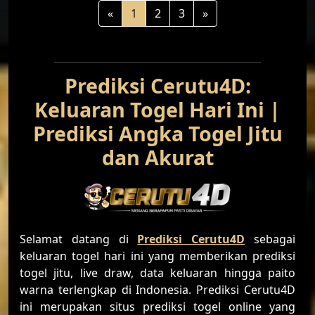
«
1
2
3
»
Prediksi Cerutu4D:
Keluaran Togel Hari Ini |
Prediksi Angka Togel Jitu
dan Akurat
Selamat datang di
Prediksi Cerutu4D
sebagai
keluaran togel hari ini yang memberikan prediksi
togel jitu, live draw, data keluaran hingga paito
warna terlengkap di Indonesia. Prediksi Cerutu4D
ini merupakan situs prediksi togel online yang