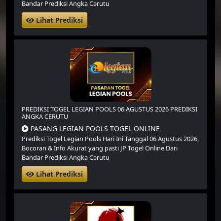
Bandar Prediksi Angka Cerutu
Lihat Prediksi
PREDIKSI TOGEL LEGIAN POOLS 06 AGUSTUS 2026 PREDIKSI
ANGKA CERUTU
PASANG LEGIAN POOLS TOGEL ONLINE
Prediksi Togel Legian Pools Hari Ini Tanggal 06 Agustus 2026,
Bocoran & Info Akurat yang pasti JP Togel Online Dari
Bandar Prediksi Angka Cerutu
Lihat Prediksi