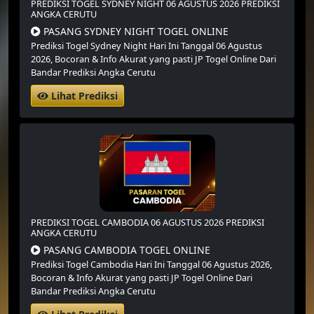
PREDIKSI TOGEL SYDNEY NIGHT 06 AGUSTUS 2026 PREDIKSI
ANGKA CERUTU
PASANG SYDNEY NIGHT TOGEL ONLINE
Prediksi Togel Sydney Night Hari Ini Tanggal 06 Agustus
2026,
Bocoran & Info Akurat yang pasti JP Togel Online Dari
Bandar Prediksi Angka Cerutu
Lihat Prediksi
PREDIKSI TOGEL CAMBODIA 06 AGUSTUS 2026 PREDIKSI
ANGKA CERUTU
PASANG CAMBODIA TOGEL ONLINE
Prediksi Togel Cambodia Hari Ini Tanggal 06 Agustus 2026,
Bocoran & Info Akurat yang pasti JP Togel Online Dari
Bandar Prediksi Angka Cerutu