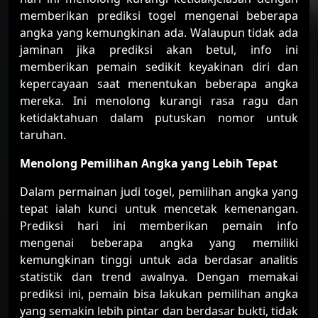
memberikan prediksi togel mengenai beberapa
angka yang kemungkinan ada. Walaupun tidak ada
jaminan jika prediksi akan betul, info ini
memberikan pemain sedikit keyakinan diri dan
kepercayaan saat menentukan beberapa angka
mereka. Ini menolong kurangi rasa ragu dan
ketidaktahuan dalam putuskan nomor untuk
taruhan.
Menolong Pemilihan Angka yang Lebih Tepat
Dalam permainan judi togel, pemilihan angka yang
tepat ialah kunci untuk mencetak kemenangan.
Prediksi hari ini memberikan pemain info
mengenai beberapa angka yang memiliki
kemungkinan tinggi untuk ada berdasar analitis
statistik dan trend awalnya. Dengan memakai
prediksi ini, pemain bisa lakukan pemilihan angka
yang semakin lebih pintar dan berdasar bukti, tidak