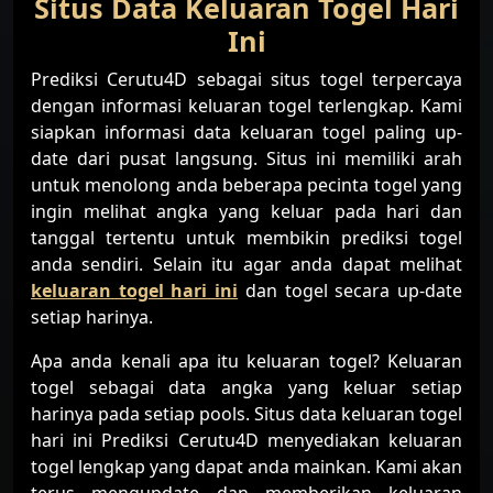
Situs Data Keluaran Togel Hari
Ini
Prediksi Cerutu4D sebagai situs togel terpercaya
dengan informasi keluaran togel terlengkap. Kami
siapkan informasi data keluaran togel paling up-
date dari pusat langsung. Situs ini memiliki arah
untuk menolong anda beberapa pecinta togel yang
ingin melihat angka yang keluar pada hari dan
tanggal tertentu untuk membikin prediksi togel
anda sendiri. Selain itu agar anda dapat melihat
keluaran togel hari ini
dan togel secara up-date
setiap harinya.
Apa anda kenali apa itu keluaran togel? Keluaran
togel sebagai data angka yang keluar setiap
harinya pada setiap pools. Situs data keluaran togel
hari ini Prediksi Cerutu4D menyediakan keluaran
togel lengkap yang dapat anda mainkan. Kami akan