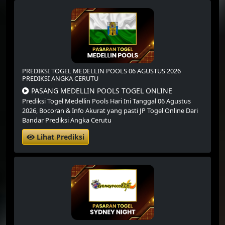
PREDIKSI TOGEL MEDELLIN POOLS 06 AGUSTUS 2026
PREDIKSI ANGKA CERUTU
PASANG MEDELLIN POOLS TOGEL ONLINE
Prediksi Togel Medellin Pools Hari Ini Tanggal 06 Agustus
2026,
Bocoran & Info Akurat yang pasti JP Togel Online Dari
Bandar Prediksi Angka Cerutu
Lihat Prediksi