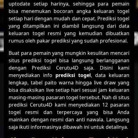
uptodate setiap harinya, sehingga para pemain
bisa menemukan bocoran angka keluaran togel
setiap hari dengan mudah dan cepat. Prediksi togel
yang ditampilkan ini diambil langsung dari data
keluaran togel resmi yang kemudian dibuatkan
rumus oleh pakar prediksi yang sudah profesional.
Buat para pemain yang mungkin kesulitan mencari
situs prediksi togel bisa langsung berlangganan
dengan Prediksi Cerutu4D saja. Disini kami
menyediakan info
prediksi togel
, data keluaran
lengkap, tabel paito warna hingga live draw yang
bisa disaksikan live setiap hari sesuai jam keluaran
masing-masing pasaran togel tersebut. Nah di situs
prediksi Cerutu4D kami menyediakan 12 pasaran
togel resmi dan terpercaya yang bisa Anda
mainkan dengan resmi dan anti nawala. Langsung
saja ikuti informasinya dibawah ini untuk detailnya.