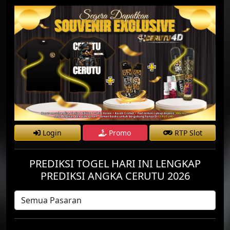
Login
Promo
RTP Slot
PREDIKSI TOGEL HARI INI LENGKAP
PREDIKSI ANGKA CERUTU 2026