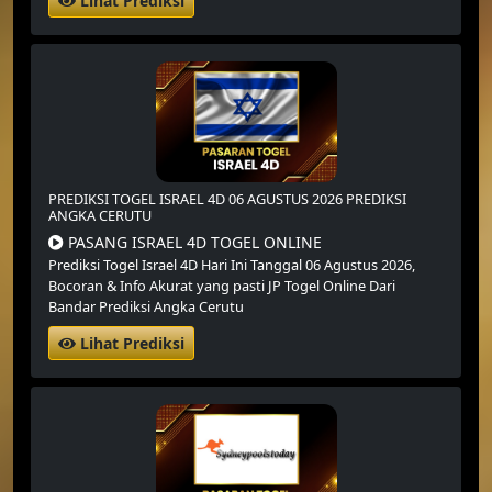
Lihat Prediksi
PREDIKSI TOGEL ISRAEL 4D 06 AGUSTUS 2026 PREDIKSI
ANGKA CERUTU
PASANG ISRAEL 4D TOGEL ONLINE
Prediksi Togel Israel 4D Hari Ini Tanggal 06 Agustus 2026,
Bocoran & Info Akurat yang pasti JP Togel Online Dari
Bandar Prediksi Angka Cerutu
Lihat Prediksi