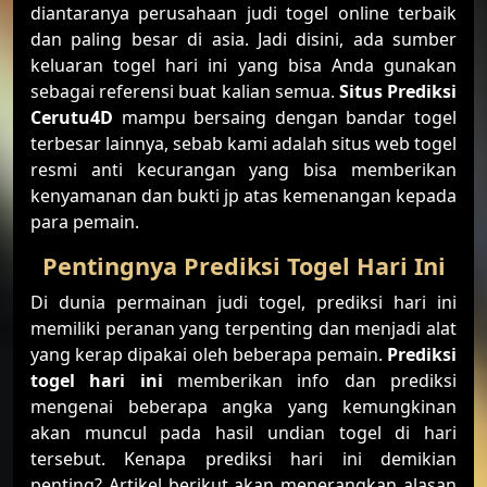
diantaranya perusahaan judi togel online terbaik
dan paling besar di asia. Jadi disini, ada sumber
keluaran togel hari ini yang bisa Anda gunakan
sebagai referensi buat kalian semua.
Situs Prediksi
Cerutu4D
mampu bersaing dengan bandar togel
terbesar lainnya, sebab kami adalah situs web togel
resmi anti kecurangan yang bisa memberikan
kenyamanan dan bukti jp atas kemenangan kepada
para pemain.
Pentingnya Prediksi Togel Hari Ini
Di dunia permainan judi togel, prediksi hari ini
memiliki peranan yang terpenting dan menjadi alat
yang kerap dipakai oleh beberapa pemain.
Prediksi
togel hari ini
memberikan info dan prediksi
mengenai beberapa angka yang kemungkinan
akan muncul pada hasil undian togel di hari
tersebut. Kenapa prediksi hari ini demikian
penting? Artikel berikut akan menerangkan alasan