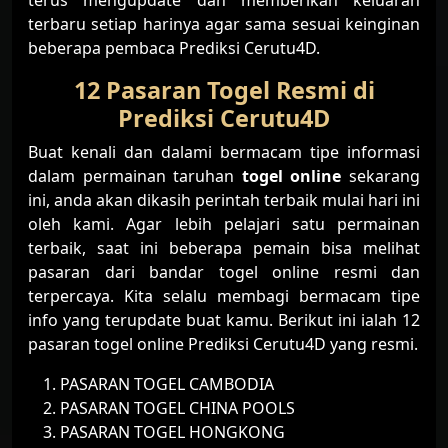
terus mengupdate dan memberikan keluaran
terbaru setiap harinya agar sama sesuai keinginan
beberapa pembaca Prediksi Cerutu4D.
12 Pasaran Togel Resmi di
Prediksi Cerutu4D
Buat kenali dan dalami bermacam tipe informasi
dalam permainan taruhan
togel online
sekarang
ini, anda akan dikasih perintah terbaik mulai hari ini
oleh kami. Agar lebih pelajari satu permainan
terbaik, saat ini beberapa pemain bisa melihat
pasaran dari bandar togel online resmi dan
terpercaya. Kita selalu membagi bermacam tipe
info yang terupdate buat kamu. Berikut ini ialah 12
pasaran togel online Prediksi Cerutu4D yang resmi.
PASARAN TOGEL CAMBODIA
PASARAN TOGEL CHINA POOLS
PASARAN TOGEL HONGKONG