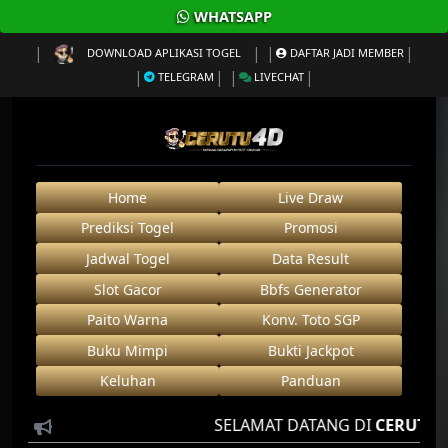
WHATSAPP
DOWNLOAD APLIKASI TOGEL
DAFTAR JADI MEMBER
TELEGRAM
LIVECHAT
Home
Live Draw
Prediksi Togel
Promosi
Jadwal Togel
Data Result
Slot Gacor
Bbfs Generator
Paito Warna
Konv. Toto SGP
Buku Mimpi
Bukti Jackpot
Keluhan
Panduan
SELAMAT DATANG DI
CERUTU4D
B