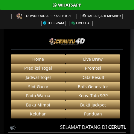
WHATSAPP
DOWNLOAD APLIKASI TOGEL
DAFTAR JADI MEMBER
TELEGRAM
LIVECHAT
Home
Live Draw
Prediksi Togel
Promosi
Jadwal Togel
Data Result
Slot Gacor
Bbfs Generator
Paito Warna
Konv. Toto SGP
Buku Mimpi
Bukti Jackpot
Keluhan
Panduan
SELAMAT DATANG DI
CERUTU4D
BAN