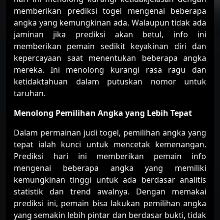
memberikan prediksi togel mengenai beberapa
angka yang kemungkinan ada. Walaupun tidak ada
jaminan jika prediksi akan betul, info ini
memberikan pemain sedikit keyakinan diri dan
kepercayaan saat menentukan beberapa angka
mereka. Ini menolong kurangi rasa ragu dan
ketidaktahuan dalam putuskan nomor untuk
taruhan.
Menolong Pemilihan Angka yang Lebih Tepat
Dalam permainan judi togel, pemilihan angka yang
tepat ialah kunci untuk mencetak kemenangan.
Prediksi hari ini memberikan pemain info
mengenai beberapa angka yang memiliki
kemungkinan tinggi untuk ada berdasar analitis
statistik dan trend awalnya. Dengan memakai
prediksi ini, pemain bisa lakukan pemilihan angka
yang semakin lebih pintar dan berdasar bukti, tidak