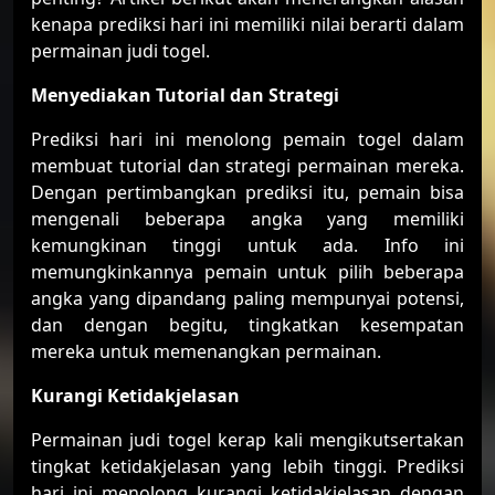
kenapa prediksi hari ini memiliki nilai berarti dalam
permainan judi togel.
Menyediakan Tutorial dan Strategi
Prediksi hari ini menolong pemain togel dalam
membuat tutorial dan strategi permainan mereka.
Dengan pertimbangkan prediksi itu, pemain bisa
mengenali beberapa angka yang memiliki
kemungkinan tinggi untuk ada. Info ini
memungkinkannya pemain untuk pilih beberapa
angka yang dipandang paling mempunyai potensi,
dan dengan begitu, tingkatkan kesempatan
mereka untuk memenangkan permainan.
Kurangi Ketidakjelasan
Permainan judi togel kerap kali mengikutsertakan
tingkat ketidakjelasan yang lebih tinggi. Prediksi
hari ini menolong kurangi ketidakjelasan dengan