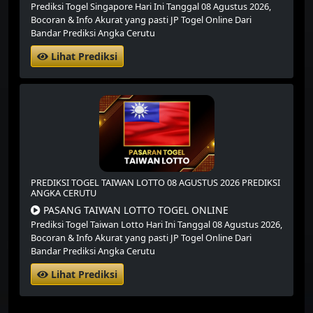
Prediksi Togel Singapore Hari Ini Tanggal 08 Agustus 2026,
Bocoran & Info Akurat yang pasti JP Togel Online Dari
Bandar Prediksi Angka Cerutu
Lihat Prediksi
PREDIKSI TOGEL TAIWAN LOTTO 08 AGUSTUS 2026 PREDIKSI
ANGKA CERUTU
PASANG TAIWAN LOTTO TOGEL ONLINE
Prediksi Togel Taiwan Lotto Hari Ini Tanggal 08 Agustus 2026,
Bocoran & Info Akurat yang pasti JP Togel Online Dari
Bandar Prediksi Angka Cerutu
Lihat Prediksi