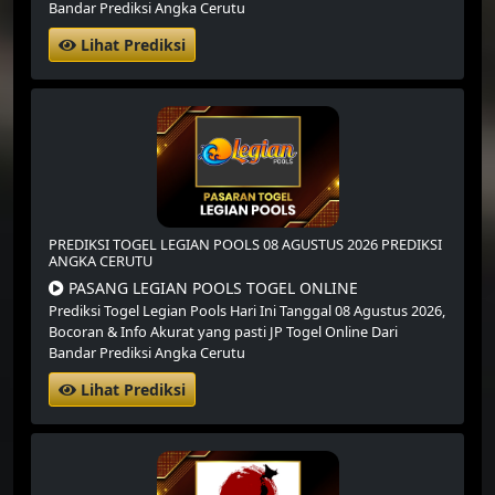
Bandar Prediksi Angka Cerutu
Lihat Prediksi
PREDIKSI TOGEL LEGIAN POOLS 08 AGUSTUS 2026 PREDIKSI
ANGKA CERUTU
PASANG LEGIAN POOLS TOGEL ONLINE
Prediksi Togel Legian Pools Hari Ini Tanggal 08 Agustus 2026,
Bocoran & Info Akurat yang pasti JP Togel Online Dari
Bandar Prediksi Angka Cerutu
Lihat Prediksi