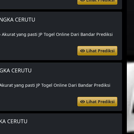
ANGKA CERUTU
 Akurat yang pasti JP Togel Online Dari Bandar Prediksi
Lihat Prediksi
NGKA CERUTU
Akurat yang pasti JP Togel Online Dari Bandar Prediksi
Lihat Prediksi
GKA CERUTU