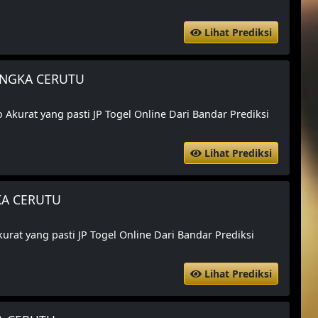
Lihat Prediksi
ANGKA CERUTU
 Akurat yang pasti JP Togel Online Dari Bandar Prediksi
Lihat Prediksi
KA CERUTU
urat yang pasti JP Togel Online Dari Bandar Prediksi
Lihat Prediksi