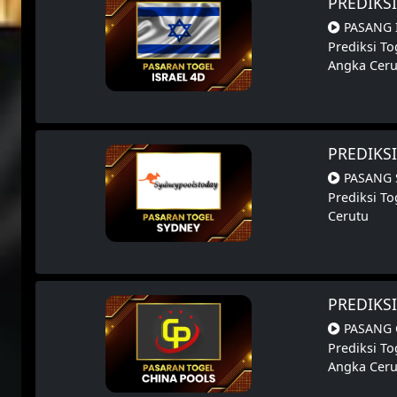
PREDIKSI
PASANG 
Prediksi To
Angka Ceru
PREDIKS
PASANG 
Prediksi To
Cerutu
PREDIKS
PASANG 
Prediksi To
Angka Ceru