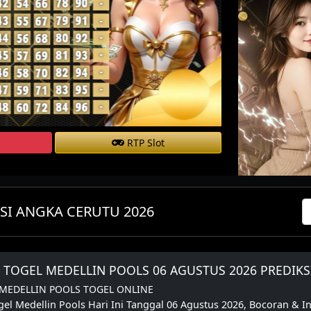
RTP Slot
KSI ANGKA CERUTU 2026
I TOGEL MEDELLIN POOLS 06 AGUSTUS 2026 PREDIK
MEDELLIN POOLS TOGEL ONLINE
gel Medellin Pools Hari Ini Tanggal 06 Agustus 2026,
Bocoran & In