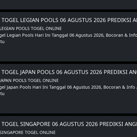
I TOGEL LEGIAN POOLS 06 AGUSTUS 2026 PREDIKSI 
LEGIAN POOLS TOGEL ONLINE
gel Legian Pools Hari Ini Tanggal 06 Agustus 2026,
Bocoran & Info
tu
I TOGEL JAPAN POOLS 06 AGUSTUS 2026 PREDIKSI A
JAPAN POOLS TOGEL ONLINE
gel Japan Pools Hari Ini Tanggal 06 Agustus 2026,
Bocoran & Info 
tu
I TOGEL SINGAPORE 06 AGUSTUS 2026 PREDIKSI AN
SINGAPORE TOGEL ONLINE