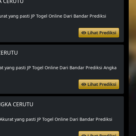
KA CERUTU
rat yang pasti JP Togel Online Dari Bandar Prediksi
Lihat Prediksi
CERUTU
t yang pasti JP Togel Online Dari Bandar Prediksi Angka
Lihat Prediksi
ANGKA CERUTU
Akurat yang pasti JP Togel Online Dari Bandar Prediksi
Lihat Prediksi