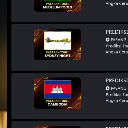
Angka Ceru
PREDIKS
PASANG 
Prediksi To
Angka Ceru
PREDIKS
PASANG 
Prediksi To
Angka Ceru