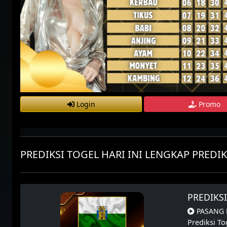
Login
Promo
PREDIKSI TOGEL HARI INI LENGKAP PREDI
PREDIKS
PASANG 
Prediksi To