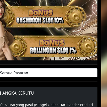
SI ANGKA CERUTU
fo Akurat yang pasti JP Togel Online Dari Bandar Prediksi