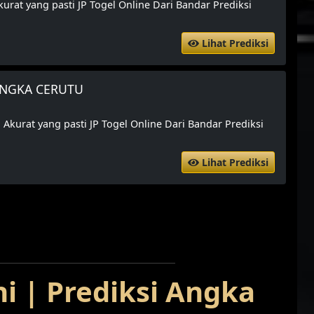
urat yang pasti JP Togel Online Dari Bandar Prediksi
Lihat Prediksi
ANGKA CERUTU
 Akurat yang pasti JP Togel Online Dari Bandar Prediksi
Lihat Prediksi
ni | Prediksi Angka