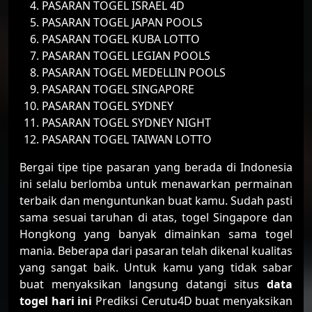
PASARAN TOGEL ISRAEL 4D
PASARAN TOGEL JAPAN POOLS
PASARAN TOGEL KUBA LOTTO
PASARAN TOGEL LEGIAN POOLS
PASARAN TOGEL MEDELLIN POOLS
PASARAN TOGEL SINGAPORE
PASARAN TOGEL SYDNEY
PASARAN TOGEL SYDNEY NIGHT
PASARAN TOGEL TAIWAN LOTTO
Bergai tipe tipe pasaran yang berada di Indonesia
ini selalu berlomba untuk menawarkan permainan
terbaik dan menguntunkan buat kamu. Sudah pasti
sama sesuai taruhan di atas, togel Singapore dan
Hongkong yang banyak dimainkan sama togel
mania. Beberapa dari pasaran telah dikenal kualitas
yang sangat baik. Untuk kamu yang tidak sabar
buat menyaksikan langsung datangi situs
data
togel hari ini
Prediksi Cerutu4D buat menyaksikan