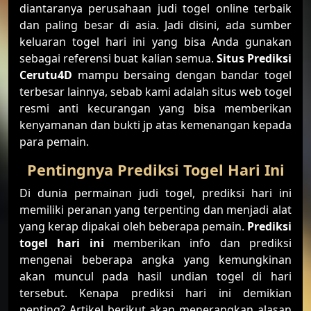
diantaranya perusahaan judi togel online terbaik
dan paling besar di asia. Jadi disini, ada sumber
keluaran togel hari ini yang bisa Anda gunakan
sebagai referensi buat kalian semua.
Situs Prediksi
Cerutu4D
mampu bersaing dengan bandar togel
terbesar lainnya, sebab kami adalah situs web togel
resmi anti kecurangan yang bisa memberikan
kenyamanan dan bukti jp atas kemenangan kepada
para pemain.
Pentingnya Prediksi Togel Hari Ini
Di dunia permainan judi togel, prediksi hari ini
memiliki peranan yang terpenting dan menjadi alat
yang kerap dipakai oleh beberapa pemain.
Prediksi
togel hari ini
memberikan info dan prediksi
mengenai beberapa angka yang kemungkinan
akan muncul pada hasil undian togel di hari
tersebut. Kenapa prediksi hari ini demikian
penting? Artikel berikut akan menerangkan alasan