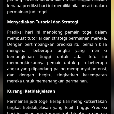
kenapa prediksi hari ini memiliki nilai berarti dalam
permainan judi togel.
Menyediakan Tutorial dan Strategi
Prediksi hari ini menolong pemain togel dalam
membuat tutorial dan strategi permainan mereka.
Dengan pertimbangkan prediksi itu, pemain bisa
mengenali beberapa angka yang memiliki
kemungkinan tinggi untuk ada. Info ini
memungkinkannya pemain untuk pilih beberapa
angka yang dipandang paling mempunyai potensi,
dan dengan begitu, tingkatkan kesempatan
mereka untuk memenangkan permainan.
Kurangi Ketidakjelasan
Permainan judi togel kerap kali mengikutsertakan
tingkat ketidakjelasan yang lebih tinggi. Prediksi
hari ini menolong kurangi ketidakjelasan dengan