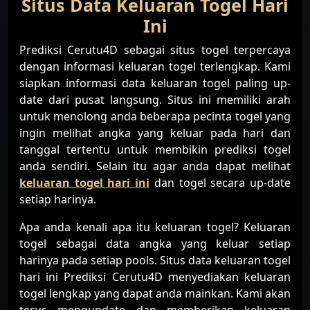
Situs Data Keluaran Togel Hari
Ini
Prediksi Cerutu4D sebagai situs togel terpercaya
dengan informasi keluaran togel terlengkap. Kami
siapkan informasi data keluaran togel paling up-
date dari pusat langsung. Situs ini memiliki arah
untuk menolong anda beberapa pecinta togel yang
ingin melihat angka yang keluar pada hari dan
tanggal tertentu untuk membikin prediksi togel
anda sendiri. Selain itu agar anda dapat melihat
keluaran togel hari ini
dan togel secara up-date
setiap harinya.
Apa anda kenali apa itu keluaran togel? Keluaran
togel sebagai data angka yang keluar setiap
harinya pada setiap pools. Situs data keluaran togel
hari ini Prediksi Cerutu4D menyediakan keluaran
togel lengkap yang dapat anda mainkan. Kami akan