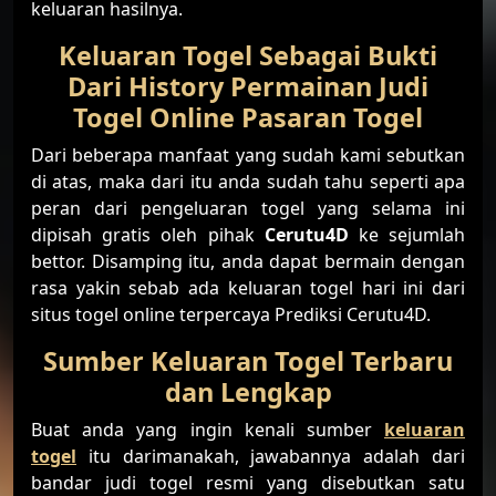
keluaran hasilnya.
Keluaran Togel Sebagai Bukti
Dari History Permainan Judi
Togel Online Pasaran Togel
Dari beberapa manfaat yang sudah kami sebutkan
di atas, maka dari itu anda sudah tahu seperti apa
peran dari pengeluaran togel yang selama ini
dipisah gratis oleh pihak
Cerutu4D
ke sejumlah
bettor. Disamping itu, anda dapat bermain dengan
rasa yakin sebab ada keluaran togel hari ini dari
situs togel online terpercaya Prediksi Cerutu4D.
Sumber Keluaran Togel Terbaru
dan Lengkap
Buat anda yang ingin kenali sumber
keluaran
togel
itu darimanakah, jawabannya adalah dari
bandar judi togel resmi yang disebutkan satu