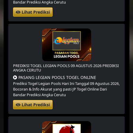
Bandar Prediksi Angka Cerutu
Lihat Prediksi
PREDIKSI TOGEL LEGIAN POOLS 09 AGUSTUS 2026 PREDIKSI
ANGKA CERUTU
PASANG LEGIAN POOLS TOGEL ONLINE
Prediksi Togel Legian Pools Hari Ini Tanggal 09 Agustus 2026,
Bocoran & Info Akurat yang pasti JP Togel Online Dari
Bandar Prediksi Angka Cerutu
Lihat Prediksi