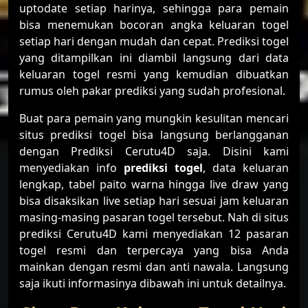
uptodate setiap harinya, sehingga para pemain
bisa menemukan bocoran angka keluaran togel
setiap hari dengan mudah dan cepat. Prediksi togel
yang ditampilkan ini diambil langsung dari data
keluaran togel resmi yang kemudian dibuatkan
rumus oleh pakar prediksi yang sudah profesional.
Buat para pemain yang mungkin kesulitan mencari
situs prediksi togel bisa langsung berlangganan
dengan Prediksi Cerutu4D saja. Disini kami
menyediakan info
prediksi togel
, data keluaran
lengkap, tabel paito warna hingga live draw yang
bisa disaksikan live setiap hari sesuai jam keluaran
masing-masing pasaran togel tersebut. Nah di situs
prediksi Cerutu4D kami menyediakan 12 pasaran
togel resmi dan terpercaya yang bisa Anda
mainkan dengan resmi dan anti nawala. Langsung
saja ikuti informasinya dibawah ini untuk detailnya.