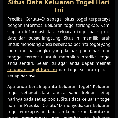
Situs Data Keluaran Togel Hari
Ini
Prediksi Cerutu4D sebagai situs togel terpercaya
dengan informasi keluaran togel terlengkap. Kami
siapkan informasi data keluaran togel paling up-
date dari pusat langsung. Situs ini memiliki arah
untuk menolong anda beberapa pecinta togel yang
ingin melihat angka yang keluar pada hari dan
tanggal tertentu untuk membikin prediksi togel
anda sendiri. Selain itu agar anda dapat melihat
keluaran togel hari ini
dan togel secara up-date
setiap harinya.
Apa anda kenali apa itu keluaran togel? Keluaran
togel sebagai data angka yang keluar setiap
harinya pada setiap pools. Situs data keluaran togel
hari ini Prediksi Cerutu4D menyediakan keluaran
togel lengkap yang dapat anda mainkan. Kami akan