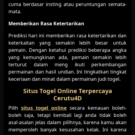
cuma berdasar insting atau peruntungan semata-
mata.
Memberikan Rasa Ketertarikan
Prediksi hari ini memberikan rasa ketertarikan dan
keterkaitan yang semakin lebih besar untuk
pemain. Dengan ketahui prediksi beberapa angka
yang kemungkinan ada, pemain semakin lebih
terturut dalam meng ikuti perkembangan
permainan dan hasil undian. Ini tingkatkan tingkat
keceriaan dan minat dalam permainan judi togel.
Situs Togel Online Terpercaya
Cerutu4D
Pilih
situs togel online
secara kemauan boleh-
boleh saja, tetapi kembali lagi anda tidak boleh
asal-asalan jelas dalam pilihnya, karena kamu akan
memperoleh banyak kesusahan kelak. Ini karena