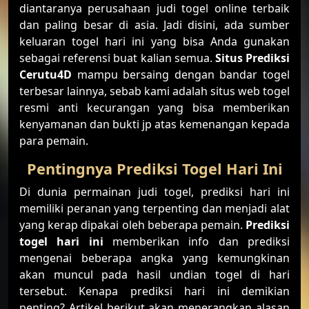
diantaranya perusahaan judi togel online terbaik
dan paling besar di asia. Jadi disini, ada sumber
keluaran togel hari ini yang bisa Anda gunakan
sebagai referensi buat kalian semua.
Situs Prediksi
Cerutu4D
mampu bersaing dengan bandar togel
terbesar lainnya, sebab kami adalah situs web togel
resmi anti kecurangan yang bisa memberikan
kenyamanan dan bukti jp atas kemenangan kepada
para pemain.
Pentingnya Prediksi Togel Hari Ini
Di dunia permainan judi togel, prediksi hari ini
memiliki peranan yang terpenting dan menjadi alat
yang kerap dipakai oleh beberapa pemain.
Prediksi
togel hari ini
memberikan info dan prediksi
mengenai beberapa angka yang kemungkinan
akan muncul pada hasil undian togel di hari
tersebut. Kenapa prediksi hari ini demikian
penting? Artikel berikut akan menerangkan alasan