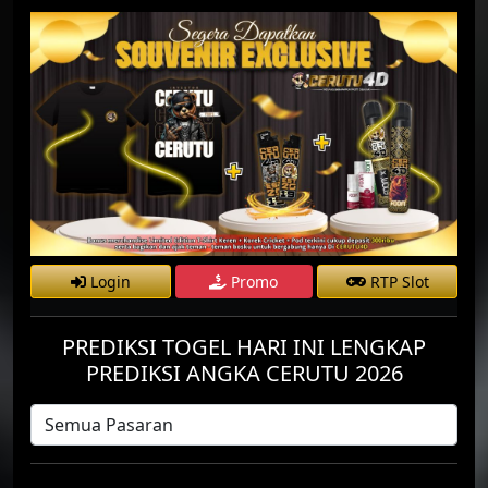
Login
Promo
RTP Slot
PREDIKSI TOGEL HARI INI LENGKAP
PREDIKSI ANGKA CERUTU 2026