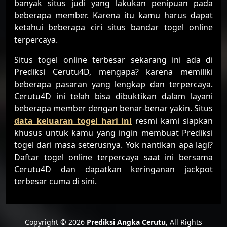
banyak situs judi yang lakukan penipuan pada
beberapa member. Karena itu kamu harus dapat
ketahui beberapa ciri situs bandar togel online
terpercaya.
Situs togel online terbesar sekarang ini ada di
Prediksi Cerutu4D, mengapa? karena memiliki
beberapa pasaran yang lengkap dan terpercaya.
Cerutu4D ini telah bisa dibuktikan dalam layani
beberapa member dengan benar-benar yakin. Situs
data keluaran togel hari ini
resmi kami siapkan
khusus untuk kamu yang ingin membuat Prediksi
togel dari masa seterusnya. Yok nantikan apa lagi?
Daftar togel online terpercaya saat ini bersama
Cerutu4D dan dapatkan keringanan jackpot
terbesar cuma di sini.
Copyright © 2026
Prediksi Angka Cerutu
, All Rights