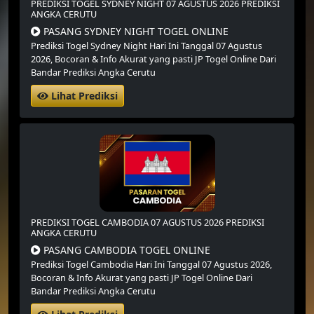
PREDIKSI TOGEL SYDNEY NIGHT 07 AGUSTUS 2026 PREDIKSI
ANGKA CERUTU
PASANG SYDNEY NIGHT TOGEL ONLINE
Prediksi Togel Sydney Night Hari Ini Tanggal 07 Agustus
2026,
Bocoran & Info Akurat yang pasti JP Togel Online Dari
Bandar Prediksi Angka Cerutu
Lihat Prediksi
PREDIKSI TOGEL CAMBODIA 07 AGUSTUS 2026 PREDIKSI
ANGKA CERUTU
PASANG CAMBODIA TOGEL ONLINE
Prediksi Togel Cambodia Hari Ini Tanggal 07 Agustus 2026,
Bocoran & Info Akurat yang pasti JP Togel Online Dari
Bandar Prediksi Angka Cerutu