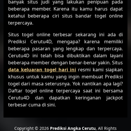
banyak situs judi yang lakukan penipuan pada
beberapa member. Karena itu kamu harus dapat
ketahui beberapa ciri situs bandar togel online
terpercaya.
Situs togel online terbesar sekarang ini ada di
Prediksi Cerutu4D, mengapa? karena memiliki
beberapa pasaran yang lengkap dan terpercaya.
Cerutu4D ini telah bisa dibuktikan dalam layani
beberapa member dengan benar-benar yakin. Situs
data keluaran togel hari ini
resmi kami siapkan
khusus untuk kamu yang ingin membuat Prediksi
togel dari masa seterusnya. Yok nantikan apa lagi?
Daftar togel online terpercaya saat ini bersama
Cerutu4D dan dapatkan keringanan jackpot
terbesar cuma di sini.
Copyright © 2026
Prediksi Angka Cerutu
, All Rights