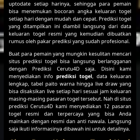
uptodate setiap harinya, sehingga para pemain
bisa menemukan bocoran angka keluaran togel
setiap hari dengan mudah dan cepat. Prediksi togel
yang ditampilkan ini diambil langsung dari data
keluaran togel resmi yang kemudian dibuatkan
rumus oleh pakar prediksi yang sudah profesional.
Buat para pemain yang mungkin kesulitan mencari
situs prediksi togel bisa langsung berlangganan
dengan Prediksi Cerutu4D saja. Disini kami
menyediakan info
prediksi togel
, data keluaran
lengkap, tabel paito warna hingga live draw yang
bisa disaksikan live setiap hari sesuai jam keluaran
masing-masing pasaran togel tersebut. Nah di situs
prediksi Cerutu4D kami menyediakan 12 pasaran
togel resmi dan terpercaya yang bisa Anda
mainkan dengan resmi dan anti nawala. Langsung
saja ikuti informasinya dibawah ini untuk detailnya.