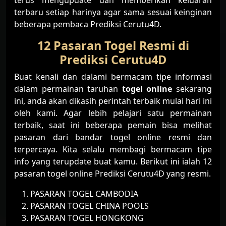
terus mengupdate dan memberikan keluaran
terbaru setiap harinya agar sama sesuai keinginan
beberapa pembaca Prediksi Cerutu4D.
12 Pasaran Togel Resmi di
Prediksi Cerutu4D
Buat kenali dan dalami bermacam tipe informasi
dalam permainan taruhan
togel online
sekarang
ini, anda akan dikasih perintah terbaik mulai hari ini
oleh kami. Agar lebih pelajari satu permainan
terbaik, saat ini beberapa pemain bisa melihat
pasaran dari bandar togel online resmi dan
terpercaya. Kita selalu membagi bermacam tipe
info yang terupdate buat kamu. Berikut ini ialah 12
pasaran togel online Prediksi Cerutu4D yang resmi.
PASARAN TOGEL CAMBODIA
PASARAN TOGEL CHINA POOLS
PASARAN TOGEL HONGKONG