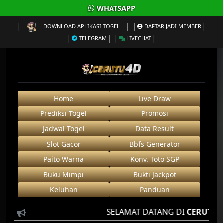
WHATSAPP
DOWNLOAD APLIKASI TOGEL
DAFTAR JADI MEMBER
TELEGRAM
LIVECHAT
Home
Live Draw
Prediksi Togel
Promosi
Jadwal Togel
Data Result
Slot Gacor
Bbfs Generator
Paito Warna
Konv. Toto SGP
Buku Mimpi
Bukti Jackpot
Keluhan
Panduan
SELAMAT DATANG DI
CERUTU4D
B