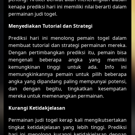
kenapa prediksi hari ini memiliki nilai berarti dalam
permainan judi togel.
Menyediakan Tutorial dan Strategi
Prediksi hari ini menolong pemain togel dalam
membuat tutorial dan strategi permainan mereka.
Dengan pertimbangkan prediksi itu, pemain bisa
mengenali beberapa angka yang memiliki
kemungkinan tinggi untuk ada. Info ini
memungkinkannya pemain untuk pilih beberapa
angka yang dipandang paling mempunyai potensi,
dan dengan begitu, tingkatkan kesempatan
mereka untuk memenangkan permainan.
Kurangi Ketidakjelasan
Permainan judi togel kerap kali mengikutsertakan
tingkat ketidakjelasan yang lebih tinggi. Prediksi
hari ini menolong kurangi ketidakjelasan dengan