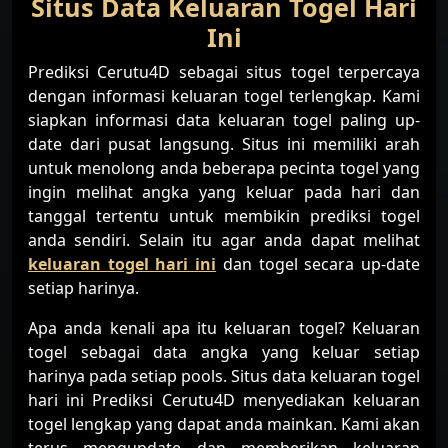
Situs Data Keluaran Togel Hari
Ini
Prediksi Cerutu4D sebagai situs togel terpercaya
dengan informasi keluaran togel terlengkap. Kami
siapkan informasi data keluaran togel paling up-
date dari pusat langsung. Situs ini memiliki arah
untuk menolong anda beberapa pecinta togel yang
ingin melihat angka yang keluar pada hari dan
tanggal tertentu untuk membikin prediksi togel
anda sendiri. Selain itu agar anda dapat melihat
keluaran togel hari ini
dan togel secara up-date
setiap harinya.
Apa anda kenali apa itu keluaran togel? Keluaran
togel sebagai data angka yang keluar setiap
harinya pada setiap pools. Situs data keluaran togel
hari ini Prediksi Cerutu4D menyediakan keluaran
togel lengkap yang dapat anda mainkan. Kami akan