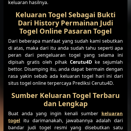
keluaran hasilnya.
Keluaran Togel Sebagai Bukti
Dari History Permainan Judi
Togel Online Pasaran Togel
Dari beberapa manfaat yang sudah kami sebutkan
di atas, maka dari itu anda sudah tahu seperti apa
peran dari pengeluaran togel yang selama ini
dipisah gratis oleh pihak
Cerutu4D
ke sejumlah
bettor. Disamping itu, anda dapat bermain dengan
rasa yakin sebab ada keluaran togel hari ini dari
situs togel online terpercaya Prediksi Cerutu4D.
Sumber Keluaran Togel Terbaru
dan Lengkap
Buat anda yang ingin kenali sumber
keluaran
togel
itu darimanakah, jawabannya adalah dari
bandar judi togel resmi yang disebutkan satu