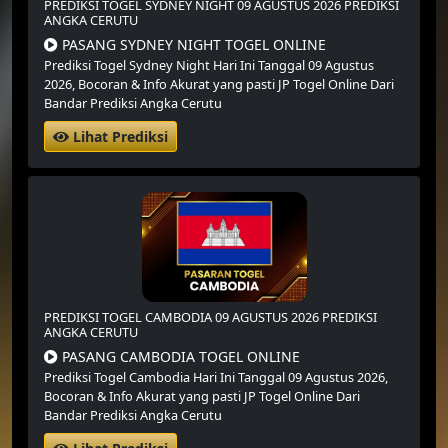
PREDIKSI TOGEL SYDNEY NIGHT 09 AGUSTUS 2026 PREDIKSI
ANGKA CERUTU
PASANG SYDNEY NIGHT TOGEL ONLINE
Prediksi Togel Sydney Night Hari Ini Tanggal 09 Agustus
2026,
Bocoran & Info Akurat yang pasti JP Togel Online Dari
Bandar Prediksi Angka Cerutu
Lihat Prediksi
PREDIKSI TOGEL CAMBODIA 09 AGUSTUS 2026 PREDIKSI
ANGKA CERUTU
PASANG CAMBODIA TOGEL ONLINE
Prediksi Togel Cambodia Hari Ini Tanggal 09 Agustus 2026,
Bocoran & Info Akurat yang pasti JP Togel Online Dari
Bandar Prediksi Angka Cerutu