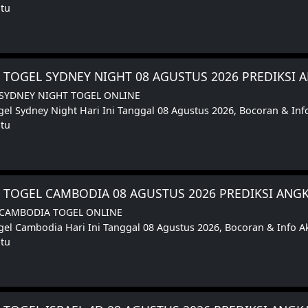
tu
I TOGEL SYDNEY NIGHT 08 AGUSTUS 2026 PREDIKSI 
SYDNEY NIGHT TOGEL ONLINE
gel Sydney Night Hari Ini Tanggal 08 Agustus 2026,
Bocoran & Info
tu
I TOGEL CAMBODIA 08 AGUSTUS 2026 PREDIKSI ANG
CAMBODIA TOGEL ONLINE
gel Cambodia Hari Ini Tanggal 08 Agustus 2026,
Bocoran & Info Ak
tu