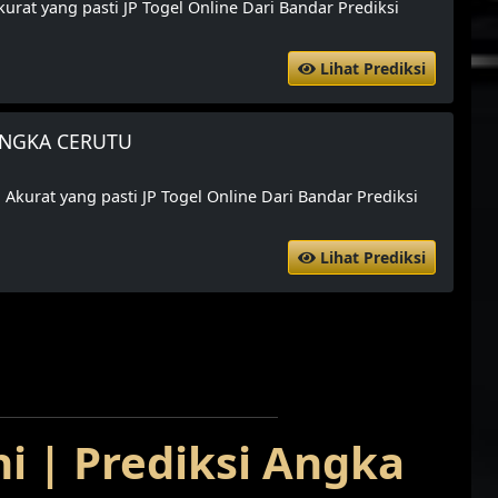
urat yang pasti JP Togel Online Dari Bandar Prediksi
Lihat Prediksi
ANGKA CERUTU
 Akurat yang pasti JP Togel Online Dari Bandar Prediksi
Lihat Prediksi
ni | Prediksi Angka