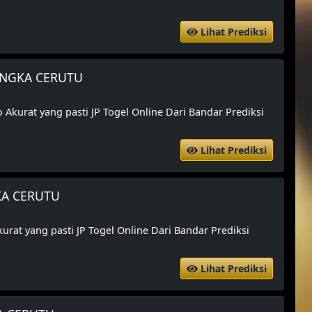
Lihat Prediksi
ANGKA CERUTU
 Akurat yang pasti JP Togel Online Dari Bandar Prediksi
Lihat Prediksi
KA CERUTU
urat yang pasti JP Togel Online Dari Bandar Prediksi
Lihat Prediksi