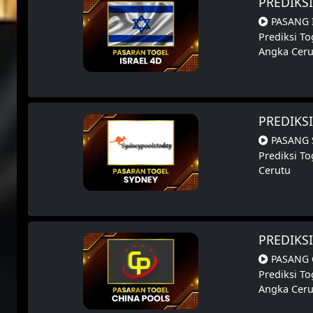
PREDIKSI
PASANG 
Prediksi To
Angka Ceru
PREDIKS
PASANG 
Prediksi To
Cerutu
PREDIKS
PASANG 
Prediksi To
Angka Ceru