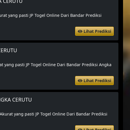
KA CERUTU
rat yang pasti JP Togel Online Dari Bandar Prediksi
Lihat Prediksi
CERUTU
t yang pasti JP Togel Online Dari Bandar Prediksi Angka
Lihat Prediksi
ANGKA CERUTU
Akurat yang pasti JP Togel Online Dari Bandar Prediksi
Lihat Prediksi