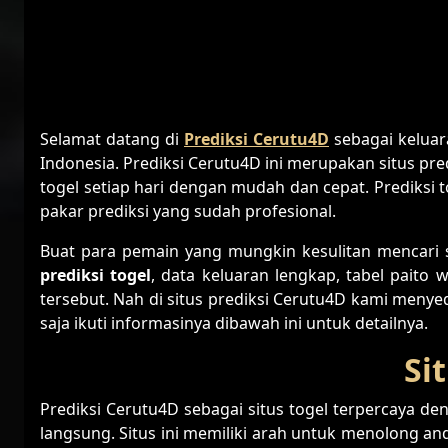
Selamat datang di
Prediksi Cerutu4D
sebagai keluara
Indonesia. Prediksi Cerutu4D ini merupakan situs pr
togel setiap hari dengan mudah dan cepat. Prediksi 
pakar prediksi yang sudah profesional.
Buat para pemain yang mungkin kesulitan mencari si
prediksi togel
, data keluaran lengkap, tabel paito 
tersebut. Nah di situs prediksi Cerutu4D kami meny
saja ikuti informasinya dibawah ini untuk detailnya.
Si
Prediksi Cerutu4D sebagai situs togel terpercaya de
langsung. Situs ini memiliki arah untuk menolong an