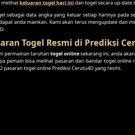
t melihat
keluaran togel hari ini
dan togel secara up-date s
el sebagai data angka yang keluar setiap harinya pada seti
dapat anda mainkan. Kami akan terus mengupdate dan me
D.
aran Togel Resmi di Prediksi C
lam permainan taruhan
togel online
sekarang ini, anda akan 
erapa pemain bisa melihat pasaran dari bandar togel onlin
 12 pasaran togel online Prediksi Cerutu4D yang resmi.