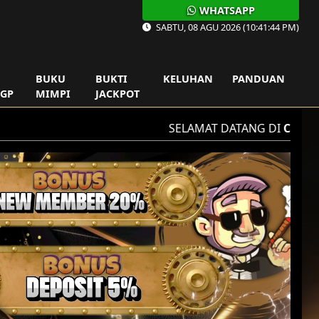
WHATSAPP
SABTU, 08 AGU 2026 (
10:41:46 PM
)
BUKU
BUKTI
KELUHAN
PANDUAN
SGP
MIMPI
JACKPOT
SELAMAT DATANG DI
CERUTU4D
B