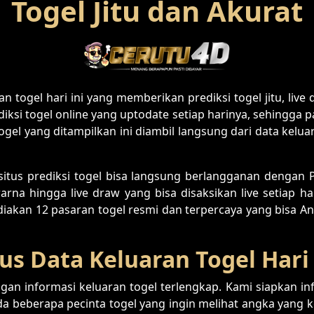
Togel Jitu dan Akurat
n togel hari ini yang memberikan prediksi togel jitu, live
ediksi togel online yang uptodate setiap harinya, sehing
togel yang ditampilkan ini diambil langsung dari data kel
tus prediksi togel bisa langsung berlangganan dengan P
warna hingga live draw yang bisa disaksikan live setiap 
ediakan 12 pasaran togel resmi dan terpercaya yang bisa 
tus Data Keluaran Togel Hari 
ngan informasi keluaran togel terlengkap. Kami siapkan inf
da beberapa pecinta togel yang ingin melihat angka yang 