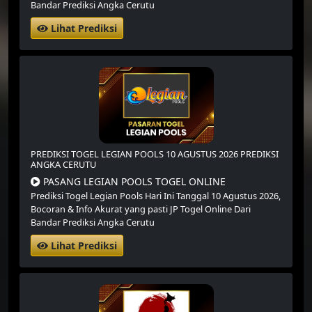
Bandar Prediksi Angka Cerutu
Lihat Prediksi
PREDIKSI TOGEL LEGIAN POOLS 10 AGUSTUS 2026 PREDIKSI
ANGKA CERUTU
PASANG LEGIAN POOLS TOGEL ONLINE
Prediksi Togel Legian Pools Hari Ini Tanggal 10 Agustus 2026,
Bocoran & Info Akurat yang pasti JP Togel Online Dari
Bandar Prediksi Angka Cerutu
Lihat Prediksi