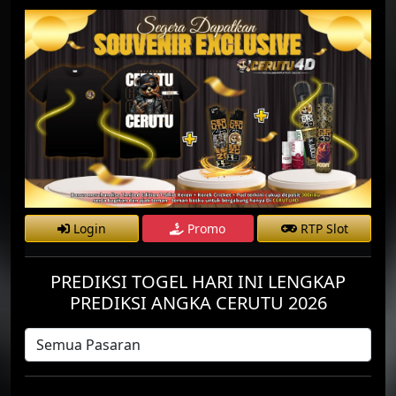
Login
Promo
RTP Slot
PREDIKSI TOGEL HARI INI LENGKAP
PREDIKSI ANGKA CERUTU 2026