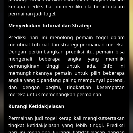
kenapa prediksi hari ini memiliki nilai berarti dalam
permainan judi togel.
Menyediakan Tutorial dan Strategi
Prediksi hari ini menolong pemain togel dalam
membuat tutorial dan strategi permainan mereka.
Dengan pertimbangkan prediksi itu, pemain bisa
mengenali beberapa angka yang memiliki
kemungkinan tinggi untuk ada. Info ini
memungkinkannya pemain untuk pilih beberapa
angka yang dipandang paling mempunyai potensi,
dan dengan begitu, tingkatkan kesempatan
mereka untuk memenangkan permainan.
Kurangi Ketidakjelasan
Permainan judi togel kerap kali mengikutsertakan
tingkat ketidakjelasan yang lebih tinggi. Prediksi
hari ini menolong kurangi ketidakjelasan dengan