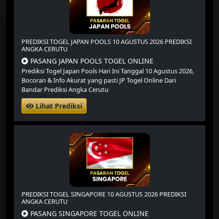
PREDIKSI TOGEL JAPAN POOLS 10 AGUSTUS 2026 PREDIKSI
ANGKA CERUTU
PASANG JAPAN POOLS TOGEL ONLINE
Prediksi Togel Japan Pools Hari Ini Tanggal 10 Agustus 2026,
Bocoran & Info Akurat yang pasti JP Togel Online Dari
Bandar Prediksi Angka Cerutu
Lihat Prediksi
PREDIKSI TOGEL SINGAPORE 10 AGUSTUS 2026 PREDIKSI
ANGKA CERUTU
PASANG SINGAPORE TOGEL ONLINE