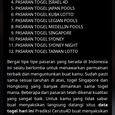
PASARAN TOGEL ISRAEL 4D
PASARAN TOGEL JAPAN POOLS
PASARAN TOGEL KUBA LOTTO
PASARAN TOGEL LEGIAN POOLS
PASARAN TOGEL MEDELLIN POOLS
PASARAN TOGEL SINGAPORE
PASARAN TOGEL SYDNEY
PASARAN TOGEL SYDNEY NIGHT
PASARAN TOGEL TAIWAN LOTTO
Bergai tipe tipe pasaran yang berada di Indonesia
ini selalu berlomba untuk menawarkan permainan
terbaik dan menguntunkan buat kamu. Sudah pasti
sama sesuai taruhan di atas, togel Singapore dan
Hongkong yang banyak dimainkan sama togel
mania. Beberapa dari pasaran telah dikenal kualitas
yang sangat baik. Untuk kamu yang tidak sabar
buat menyaksikan langsung datangi situs
data
togel hari ini
Prediksi Cerutu4D buat menyaksikan