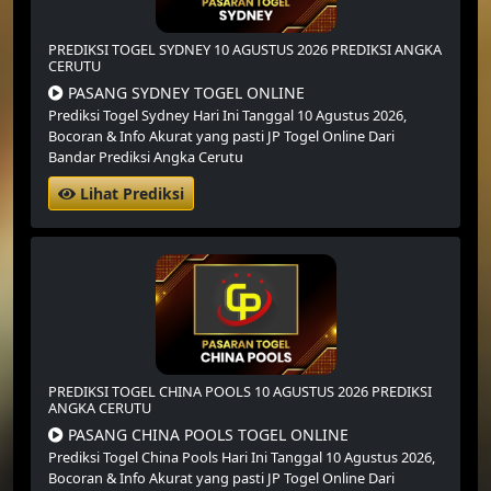
PREDIKSI TOGEL SYDNEY 10 AGUSTUS 2026 PREDIKSI ANGKA
CERUTU
PASANG SYDNEY TOGEL ONLINE
Prediksi Togel Sydney Hari Ini Tanggal 10 Agustus 2026,
Bocoran & Info Akurat yang pasti JP Togel Online Dari
Bandar Prediksi Angka Cerutu
Lihat Prediksi
PREDIKSI TOGEL CHINA POOLS 10 AGUSTUS 2026 PREDIKSI
ANGKA CERUTU
PASANG CHINA POOLS TOGEL ONLINE
Prediksi Togel China Pools Hari Ini Tanggal 10 Agustus 2026,
Bocoran & Info Akurat yang pasti JP Togel Online Dari