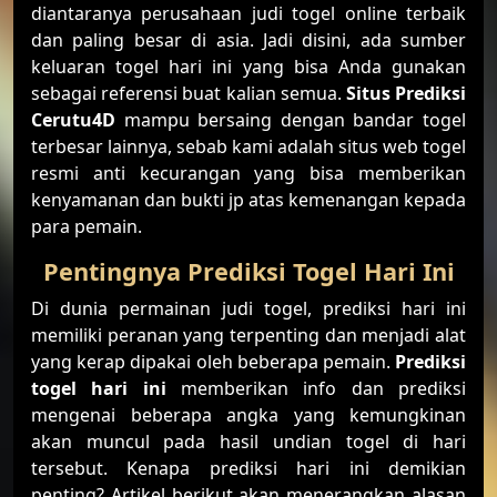
diantaranya perusahaan judi togel online terbaik
dan paling besar di asia. Jadi disini, ada sumber
keluaran togel hari ini yang bisa Anda gunakan
sebagai referensi buat kalian semua.
Situs Prediksi
Cerutu4D
mampu bersaing dengan bandar togel
terbesar lainnya, sebab kami adalah situs web togel
resmi anti kecurangan yang bisa memberikan
kenyamanan dan bukti jp atas kemenangan kepada
para pemain.
Pentingnya Prediksi Togel Hari Ini
Di dunia permainan judi togel, prediksi hari ini
memiliki peranan yang terpenting dan menjadi alat
yang kerap dipakai oleh beberapa pemain.
Prediksi
togel hari ini
memberikan info dan prediksi
mengenai beberapa angka yang kemungkinan
akan muncul pada hasil undian togel di hari
tersebut. Kenapa prediksi hari ini demikian
penting? Artikel berikut akan menerangkan alasan