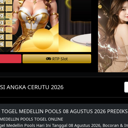
RTP Slot
KSI ANGKA CERUTU 2026
I TOGEL MEDELLIN POOLS 08 AGUSTUS 2026 PREDIK
MEDELLIN POOLS TOGEL ONLINE
gel Medellin Pools Hari Ini Tanggal 08 Agustus 2026,
Bocoran & In