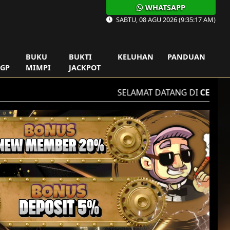
WHATSAPP
SABTU, 08 AGU 2026 (
9:35:18 AM
)
BUKU
BUKTI
KELUHAN
PANDUAN
SGP
MIMPI
JACKPOT
SELAMAT DATANG DI
CERUTU4D
BA