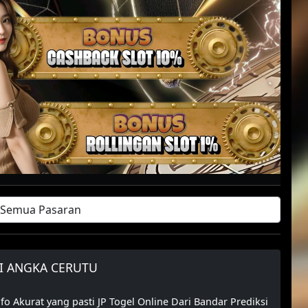
SI ANGKA CERUTU
fo Akurat yang pasti JP Togel Online Dari Bandar Prediksi