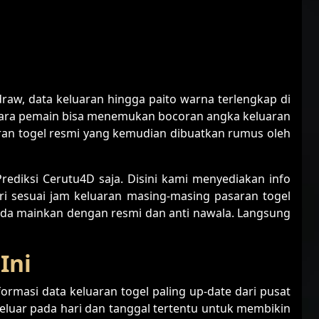
 draw, data keluaran hingga paito warna terlengkap di
ga para pemain bisa menemukan bocoran angka keluaran
uaran togel resmi yang kemudian dibuatkan rumus oleh
rediksi Cerutu4D saja. Disini kami menyediakan info
hari sesuai jam keluaran masing-masing pasaran togel
Anda mainkan dengan resmi dan anti nawala. Langsung
Ini
ormasi data keluaran togel paling up-date dari pusat
keluar pada hari dan tanggal tertentu untuk membikin