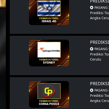
PREDIKSI
PASANG 
Prediksi To
Angka Ceru
PREDIKS
PASANG 
Prediksi To
Cerutu
PREDIKS
PASANG 
Prediksi To
Angka Ceru