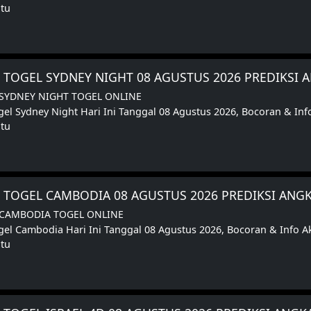
tu
I TOGEL SYDNEY NIGHT 08 AGUSTUS 2026 PREDIKSI 
SYDNEY NIGHT TOGEL ONLINE
gel Sydney Night Hari Ini Tanggal 08 Agustus 2026,
Bocoran & Info
tu
I TOGEL CAMBODIA 08 AGUSTUS 2026 PREDIKSI ANG
CAMBODIA TOGEL ONLINE
gel Cambodia Hari Ini Tanggal 08 Agustus 2026,
Bocoran & Info Ak
tu