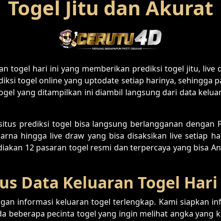
Togel Jitu dan Akurat
n togel hari ini yang memberikan prediksi togel jitu, live
ediksi togel online yang uptodate setiap harinya, sehing
togel yang ditampilkan ini diambil langsung dari data kel
tus prediksi togel bisa langsung berlangganan dengan P
warna hingga live draw yang bisa disaksikan live setiap 
ediakan 12 pasaran togel resmi dan terpercaya yang bisa 
tus Data Keluaran Togel Hari 
ngan informasi keluaran togel terlengkap. Kami siapkan inf
da beberapa pecinta togel yang ingin melihat angka yang 