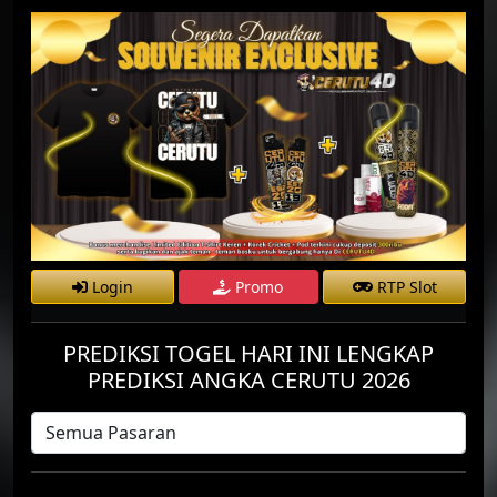
Login
Promo
RTP Slot
PREDIKSI TOGEL HARI INI LENGKAP
PREDIKSI ANGKA CERUTU 2026