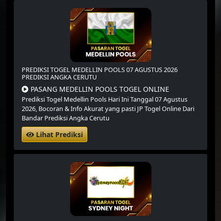
PREDIKSI TOGEL MEDELLIN POOLS 07 AGUSTUS 2026
PREDIKSI ANGKA CERUTU
PASANG MEDELLIN POOLS TOGEL ONLINE
Prediksi Togel Medellin Pools Hari Ini Tanggal 07 Agustus
2026,
Bocoran & Info Akurat yang pasti JP Togel Online Dari
Bandar Prediksi Angka Cerutu
Lihat Prediksi