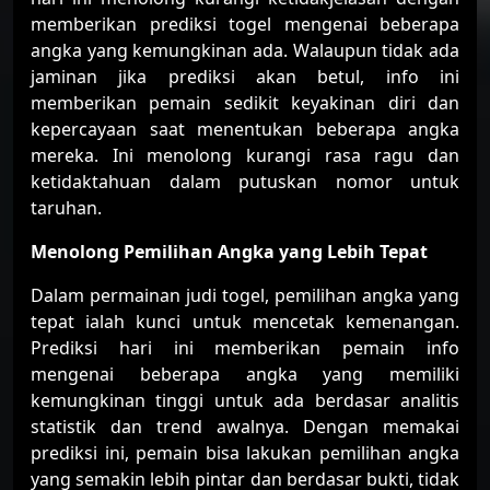
memberikan prediksi togel mengenai beberapa
angka yang kemungkinan ada. Walaupun tidak ada
jaminan jika prediksi akan betul, info ini
memberikan pemain sedikit keyakinan diri dan
kepercayaan saat menentukan beberapa angka
mereka. Ini menolong kurangi rasa ragu dan
ketidaktahuan dalam putuskan nomor untuk
taruhan.
Menolong Pemilihan Angka yang Lebih Tepat
Dalam permainan judi togel, pemilihan angka yang
tepat ialah kunci untuk mencetak kemenangan.
Prediksi hari ini memberikan pemain info
mengenai beberapa angka yang memiliki
kemungkinan tinggi untuk ada berdasar analitis
statistik dan trend awalnya. Dengan memakai
prediksi ini, pemain bisa lakukan pemilihan angka
yang semakin lebih pintar dan berdasar bukti, tidak