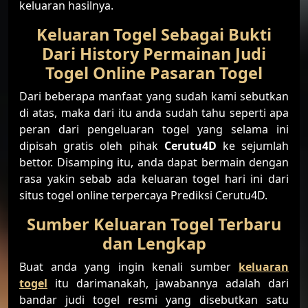
keluaran hasilnya.
Keluaran Togel Sebagai Bukti
Dari History Permainan Judi
Togel Online Pasaran Togel
Dari beberapa manfaat yang sudah kami sebutkan
di atas, maka dari itu anda sudah tahu seperti apa
peran dari pengeluaran togel yang selama ini
dipisah gratis oleh pihak
Cerutu4D
ke sejumlah
bettor. Disamping itu, anda dapat bermain dengan
rasa yakin sebab ada keluaran togel hari ini dari
situs togel online terpercaya Prediksi Cerutu4D.
Sumber Keluaran Togel Terbaru
dan Lengkap
Buat anda yang ingin kenali sumber
keluaran
togel
itu darimanakah, jawabannya adalah dari
bandar judi togel resmi yang disebutkan satu