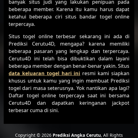
banyak situs judi yang lakukan penipuan pada
beberapa member. Karena itu kamu harus dapat
ketahui beberapa ciri situs bandar togel online
terpercaya.
Situs togel online terbesar sekarang ini ada di
Prediksi Cerutu4D, mengapa? karena memiliki
beberapa pasaran yang lengkap dan terpercaya.
Cerutu4D ini telah bisa dibuktikan dalam layani
beberapa member dengan benar-benar yakin. Situs
data keluaran togel hari ini
resmi kami siapkan
khusus untuk kamu yang ingin membuat Prediksi
togel dari masa seterusnya. Yok nantikan apa lagi?
Daftar togel online terpercaya saat ini bersama
Cerutu4D dan dapatkan keringanan jackpot
terbesar cuma di sini.
Copyright © 2026
Prediksi Angka Cerutu
, All Rights