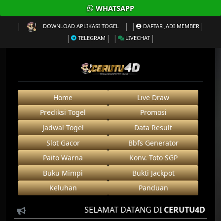
WHATSAPP
DOWNLOAD APLIKASI TOGEL
DAFTAR JADI MEMBER
TELEGRAM
LIVECHAT
Home
Live Draw
Prediksi Togel
Promosi
Jadwal Togel
Data Result
Slot Gacor
Bbfs Generator
Paito Warna
Konv. Toto SGP
Buku Mimpi
Bukti Jackpot
Keluhan
Panduan
SELAMAT DATANG DI
CERUTU4D
BANDAR