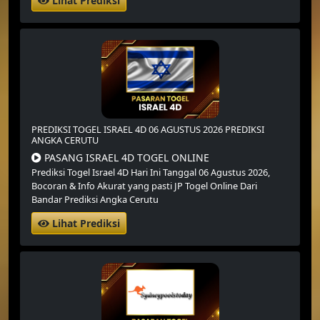
Lihat Prediksi
PREDIKSI TOGEL ISRAEL 4D 06 AGUSTUS 2026 PREDIKSI
ANGKA CERUTU
PASANG ISRAEL 4D TOGEL ONLINE
Prediksi Togel Israel 4D Hari Ini Tanggal 06 Agustus 2026,
Bocoran & Info Akurat yang pasti JP Togel Online Dari
Bandar Prediksi Angka Cerutu
Lihat Prediksi