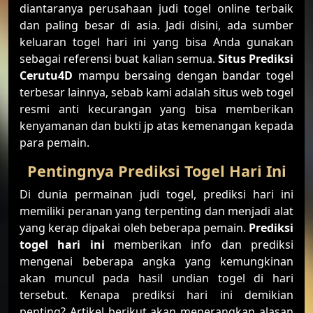
diantaranya perusahaan judi togel online terbaik
dan paling besar di asia. Jadi disini, ada sumber
keluaran togel hari ini yang bisa Anda gunakan
sebagai referensi buat kalian semua.
Situs Prediksi
Cerutu4D
mampu bersaing dengan bandar togel
terbesar lainnya, sebab kami adalah situs web togel
resmi anti kecurangan yang bisa memberikan
kenyamanan dan bukti jp atas kemenangan kepada
para pemain.
Pentingnya Prediksi Togel Hari Ini
Di dunia permainan judi togel, prediksi hari ini
memiliki peranan yang terpenting dan menjadi alat
yang kerap dipakai oleh beberapa pemain.
Prediksi
togel hari ini
memberikan info dan prediksi
mengenai beberapa angka yang kemungkinan
akan muncul pada hasil undian togel di hari
tersebut. Kenapa prediksi hari ini demikian
penting? Artikel berikut akan menerangkan alasan