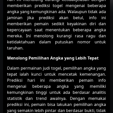
memberikan prediksi togel mengenai beberapa
angka yang kemungkinan ada. Walaupun tidak ada
jaminan jika prediksi akan betul, info ini
memberikan pemain sedikit keyakinan diri dan
kepercayaan saat menentukan beberapa angka
mereka. Ini menolong kurangi rasa ragu dan
ketidaktahuan dalam putuskan nomor untuk
taruhan.
Menolong Pemilihan Angka yang Lebih Tepat
Dalam permainan judi togel, pemilihan angka yang
tepat ialah kunci untuk mencetak kemenangan.
Prediksi hari ini memberikan pemain info
mengenai beberapa angka yang memiliki
kemungkinan tinggi untuk ada berdasar analitis
statistik dan trend awalnya. Dengan memakai
prediksi ini, pemain bisa lakukan pemilihan angka
yang semakin lebih pintar dan berdasar bukti, tidak