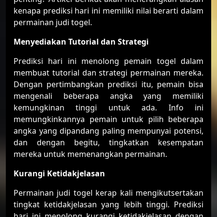
kenapa prediksi hari ini memiliki nilai berarti dalam
permainan judi togel.
Menyediakan Tutorial dan Strategi
Prediksi hari ini menolong pemain togel dalam
membuat tutorial dan strategi permainan mereka.
Dengan pertimbangkan prediksi itu, pemain bisa
mengenali beberapa angka yang memiliki
kemungkinan tinggi untuk ada. Info ini
memungkinkannya pemain untuk pilih beberapa
angka yang dipandang paling mempunyai potensi,
dan dengan begitu, tingkatkan kesempatan
mereka untuk memenangkan permainan.
Kurangi Ketidakjelasan
Permainan judi togel kerap kali mengikutsertakan
tingkat ketidakjelasan yang lebih tinggi. Prediksi
hari ini menolong kurangi ketidakjelasan dengan