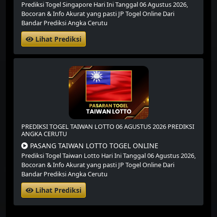
Prediksi Togel Singapore Hari Ini Tanggal 06 Agustus 2026,
Bocoran & Info Akurat yang pasti JP Togel Online Dari
Bandar Prediksi Angka Cerutu
Lihat Prediksi
PREDIKSI TOGEL TAIWAN LOTTO 06 AGUSTUS 2026 PREDIKSI
ANGKA CERUTU
PASANG TAIWAN LOTTO TOGEL ONLINE
Prediksi Togel Taiwan Lotto Hari Ini Tanggal 06 Agustus 2026,
Bocoran & Info Akurat yang pasti JP Togel Online Dari
Bandar Prediksi Angka Cerutu
Lihat Prediksi