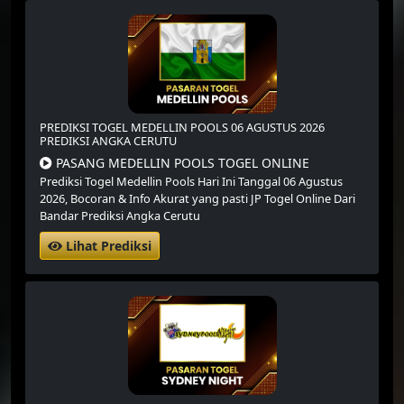
PREDIKSI TOGEL MEDELLIN POOLS 06 AGUSTUS 2026
PREDIKSI ANGKA CERUTU
PASANG MEDELLIN POOLS TOGEL ONLINE
Prediksi Togel Medellin Pools Hari Ini Tanggal 06 Agustus
2026,
Bocoran & Info Akurat yang pasti JP Togel Online Dari
Bandar Prediksi Angka Cerutu
Lihat Prediksi