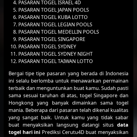
PASARAN TOGEL ISRAEL 4D
PASARAN TOGEL JAPAN POOLS
PASARAN TOGEL KUBA LOTTO
PASARAN TOGEL LEGIAN POOLS
PASARAN TOGEL MEDELLIN POOLS
PASARAN TOGEL SINGAPORE
PASARAN TOGEL SYDNEY
PASARAN TOGEL SYDNEY NIGHT
PASARAN TOGEL TAIWAN LOTTO
Bergai tipe tipe pasaran yang berada di Indonesia
ini selalu berlomba untuk menawarkan permainan
terbaik dan menguntunkan buat kamu. Sudah pasti
sama sesuai taruhan di atas, togel Singapore dan
Hongkong yang banyak dimainkan sama togel
mania. Beberapa dari pasaran telah dikenal kualitas
yang sangat baik. Untuk kamu yang tidak sabar
buat menyaksikan langsung datangi situs
data
togel hari ini
Prediksi Cerutu4D buat menyaksikan