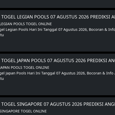
I TOGEL LEGIAN POOLS 07 AGUSTUS 2026 PREDIKSI 
LEGIAN POOLS TOGEL ONLINE
gel Legian Pools Hari Ini Tanggal 07 Agustus 2026,
Bocoran & Info
tu
I TOGEL JAPAN POOLS 07 AGUSTUS 2026 PREDIKSI A
JAPAN POOLS TOGEL ONLINE
gel Japan Pools Hari Ini Tanggal 07 Agustus 2026,
Bocoran & Info 
tu
I TOGEL SINGAPORE 07 AGUSTUS 2026 PREDIKSI AN
SINGAPORE TOGEL ONLINE