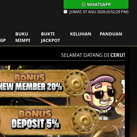
WHATSAPP
JUMAT, 07 AGU 2026 (
6:52:31 PM
)
BUKU
BUKTI
KELUHAN
PANDUAN
SGP
MIMPI
JACKPOT
SELAMAT DATANG DI
CERUTU4D
BANDA