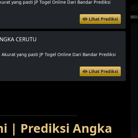
urat yang pasti JP Togel Online Dari Bandar Prediksi
Lihat Prediksi
ANGKA CERUTU
 Akurat yang pasti JP Togel Online Dari Bandar Prediksi
Lihat Prediksi
ni | Prediksi Angka