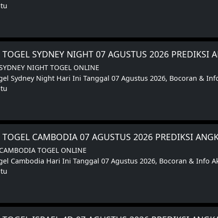
tu
I TOGEL SYDNEY NIGHT 07 AGUSTUS 2026 PREDIKSI 
SYDNEY NIGHT TOGEL ONLINE
gel Sydney Night Hari Ini Tanggal 07 Agustus 2026,
Bocoran & Info
tu
I TOGEL CAMBODIA 07 AGUSTUS 2026 PREDIKSI ANG
CAMBODIA TOGEL ONLINE
gel Cambodia Hari Ini Tanggal 07 Agustus 2026,
Bocoran & Info Ak
tu