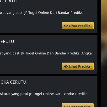
KA CERUTU
rat yang pasti JP Togel Online Dari Bandar Prediksi
Lihat Prediksi
CERUTU
t yang pasti JP Togel Online Dari Bandar Prediksi Angka
Lihat Prediksi
ANGKA CERUTU
Akurat yang pasti JP Togel Online Dari Bandar Prediksi
Lihat Prediksi