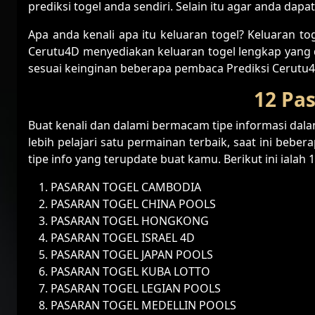
prediksi togel anda sendiri. Selain itu agar anda dapa
Apa anda kenali apa itu keluaran togel? Keluaran tog
Cerutu4D menyediakan keluaran togel lengkap yang 
sesuai keinginan beberapa pembaca Prediksi Cerutu4
12 Pas
Buat kenali dan dalami bermacam tipe informasi da
lebih pelajari satu permainan terbaik, saat ini beb
tipe info yang terupdate buat kamu. Berikut ini ialah
PASARAN TOGEL CAMBODIA
PASARAN TOGEL CHINA POOLS
PASARAN TOGEL HONGKONG
PASARAN TOGEL ISRAEL 4D
PASARAN TOGEL JAPAN POOLS
PASARAN TOGEL KUBA LOTTO
PASARAN TOGEL LEGIAN POOLS
PASARAN TOGEL MEDELLIN POOLS