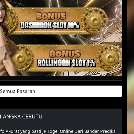
SI ANGKA CERUTU
fo Akurat yang pasti JP Togel Online Dari Bandar Prediksi