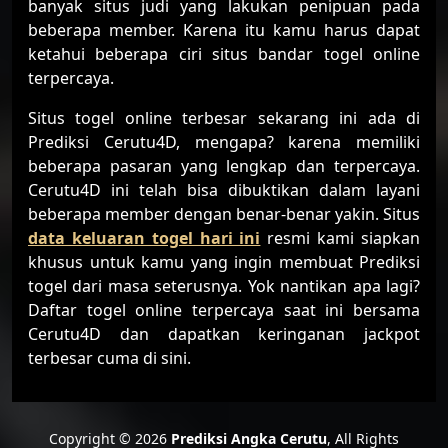
banyak situs judi yang lakukan penipuan pada
beberapa member. Karena itu kamu harus dapat
ketahui beberapa ciri situs bandar togel online
terpercaya.
Situs togel online terbesar sekarang ini ada di
Prediksi Cerutu4D, mengapa? karena memiliki
beberapa pasaran yang lengkap dan terpercaya.
Cerutu4D ini telah bisa dibuktikan dalam layani
beberapa member dengan benar-benar yakin. Situs
data keluaran togel hari ini
resmi kami siapkan
khusus untuk kamu yang ingin membuat Prediksi
togel dari masa seterusnya. Yok nantikan apa lagi?
Daftar togel online terpercaya saat ini bersama
Cerutu4D dan dapatkan keringanan jackpot
terbesar cuma di sini.
Copyright © 2026
Prediksi Angka Cerutu
, All Rights