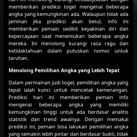
memberikan prediksi togel mengenai beberapa
angka yang kemungkinan ada. Walaupun tidak ada
jaminan jika prediksi akan betul, info ini
memberikan pemain sedikit keyakinan diri dan
kepercayaan saat menentukan beberapa angka
mereka. Ini menolong kurangi rasa ragu dan
ketidaktahuan dalam putuskan nomor untuk
taruhan.
Menolong Pemilihan Angka yang Lebih Tepat
Dalam permainan judi togel, pemilihan angka yang
tepat ialah kunci untuk mencetak kemenangan.
Prediksi hari ini memberikan pemain info
mengenai beberapa angka yang memiliki
kemungkinan tinggi untuk ada berdasar analitis
statistik dan trend awalnya. Dengan memakai
prediksi ini, pemain bisa lakukan pemilihan angka
yang semakin lebih pintar dan berdasar bukti, tidak