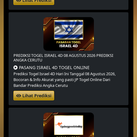
Lihat Prediksi
PREDIKSI TOGEL ISRAEL 4D 08 AGUSTUS 2026 PREDIKSI
ANGKA CERUTU
PASANG ISRAEL 4D TOGEL ONLINE
Prediksi Togel Israel 4D Hari Ini Tanggal 08 Agustus 2026,
Bocoran & Info Akurat yang pasti JP Togel Online Dari
Bandar Prediksi Angka Cerutu
Lihat Prediksi