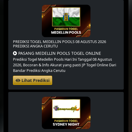
PREDIKSI TOGEL MEDELLIN POOLS 08 AGUSTUS 2026
PREDIKSI ANGKA CERUTU
PASANG MEDELLIN POOLS TOGEL ONLINE
Prediksi Togel Medellin Pools Hari Ini Tanggal 08 Agustus
2026,
Bocoran & Info Akurat yang pasti JP Togel Online Dari
Bandar Prediksi Angka Cerutu
Lihat Prediksi