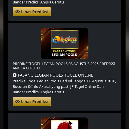
Bandar Prediksi Angka Cerutu
Lihat Prediksi
PREDIKSI TOGEL LEGIAN POOLS 08 AGUSTUS 2026 PREDIKSI
ANGKA CERUTU
PASANG LEGIAN POOLS TOGEL ONLINE
Prediksi Togel Legian Pools Hari Ini Tanggal 08 Agustus 2026,
Bocoran & Info Akurat yang pasti JP Togel Online Dari
Bandar Prediksi Angka Cerutu
Lihat Prediksi