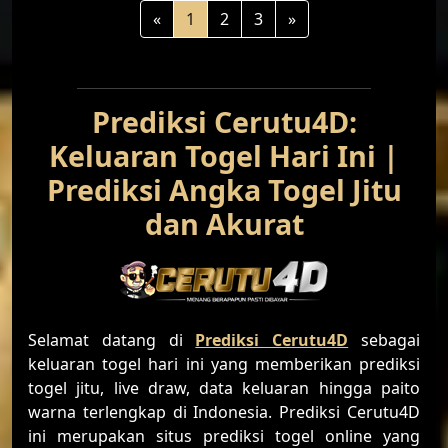
«
1
2
3
»
Prediksi Cerutu4D:
Keluaran Togel Hari Ini |
Prediksi Angka Togel Jitu
dan Akurat
Selamat datang di
Prediksi Cerutu4D
sebagai
keluaran togel hari ini yang memberikan prediksi
togel jitu, live draw, data keluaran hingga paito
warna terlengkap di Indonesia. Prediksi Cerutu4D
ini merupakan situs prediksi togel online yang