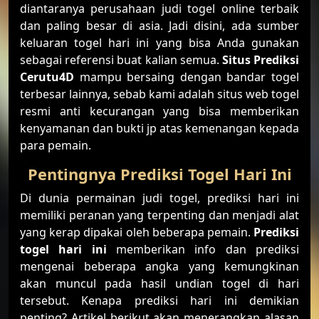
diantaranya perusahaan judi togel online terbaik
dan paling besar di asia. Jadi disini, ada sumber
keluaran togel hari ini yang bisa Anda gunakan
sebagai referensi buat kalian semua.
Situs Prediksi
Cerutu4D
mampu bersaing dengan bandar togel
terbesar lainnya, sebab kami adalah situs web togel
resmi anti kecurangan yang bisa memberikan
kenyamanan dan bukti jp atas kemenangan kepada
para pemain.
Pentingnya Prediksi Togel Hari Ini
Di dunia permainan judi togel, prediksi hari ini
memiliki peranan yang terpenting dan menjadi alat
yang kerap dipakai oleh beberapa pemain.
Prediksi
togel hari ini
memberikan info dan prediksi
mengenai beberapa angka yang kemungkinan
akan muncul pada hasil undian togel di hari
tersebut. Kenapa prediksi hari ini demikian
penting? Artikel berikut akan menerangkan alasan