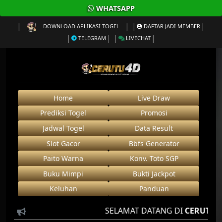
WHATSAPP
DOWNLOAD APLIKASI TOGEL
DAFTAR JADI MEMBER
TELEGRAM
LIVECHAT
Home
Live Draw
Prediksi Togel
Promosi
Jadwal Togel
Data Result
Slot Gacor
Bbfs Generator
Paito Warna
Konv. Toto SGP
Buku Mimpi
Bukti Jackpot
Keluhan
Panduan
SELAMAT DATANG DI
CERUTU4D
B