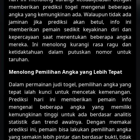
memberikan prediksi togel mengenai beberapa
angka yang kemungkinan ada. Walaupun tidak ada
jaminan jika prediksi akan betul, info ini
memberikan pemain sedikit keyakinan diri dan
kepercayaan saat menentukan beberapa angka
mereka. Ini menolong kurangi rasa ragu dan
ketidaktahuan dalam putuskan nomor untuk
taruhan.
Menolong Pemilihan Angka yang Lebih Tepat
Dalam permainan judi togel, pemilihan angka yang
tepat ialah kunci untuk mencetak kemenangan.
Prediksi hari ini memberikan pemain info
mengenai beberapa angka yang memiliki
kemungkinan tinggi untuk ada berdasar analitis
statistik dan trend awalnya. Dengan memakai
prediksi ini, pemain bisa lakukan pemilihan angka
yang semakin lebih pintar dan berdasar bukti, tidak