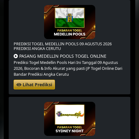
PREDIKSI TOGEL MEDELLIN POOLS 09 AGUSTUS 2026
PREDIKSI ANGKA CERUTU
PASANG MEDELLIN POOLS TOGEL ONLINE
Prediksi Togel Medellin Pools Hari Ini Tanggal 09 Agustus
2026,
Bocoran & Info Akurat yang pasti JP Togel Online Dari
Bandar Prediksi Angka Cerutu
Lihat Prediksi