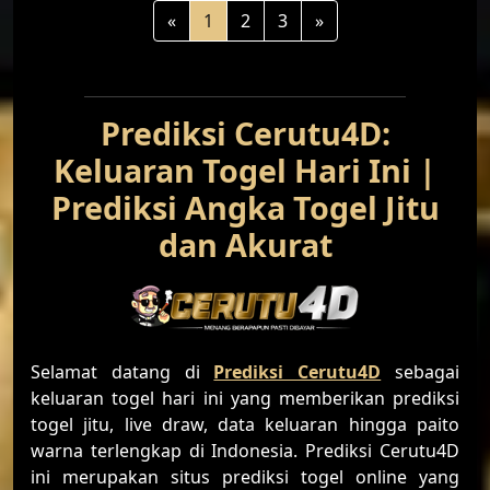
«
1
2
3
»
Prediksi Cerutu4D:
Keluaran Togel Hari Ini |
Prediksi Angka Togel Jitu
dan Akurat
Selamat datang di
Prediksi Cerutu4D
sebagai
keluaran togel hari ini yang memberikan prediksi
togel jitu, live draw, data keluaran hingga paito
warna terlengkap di Indonesia. Prediksi Cerutu4D
ini merupakan situs prediksi togel online yang