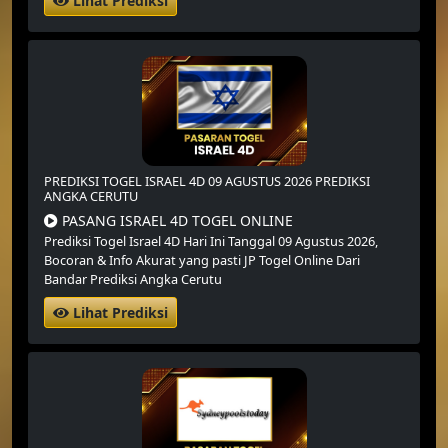
Lihat Prediksi
PREDIKSI TOGEL ISRAEL 4D 09 AGUSTUS 2026 PREDIKSI
ANGKA CERUTU
PASANG ISRAEL 4D TOGEL ONLINE
Prediksi Togel Israel 4D Hari Ini Tanggal 09 Agustus 2026,
Bocoran & Info Akurat yang pasti JP Togel Online Dari
Bandar Prediksi Angka Cerutu
Lihat Prediksi