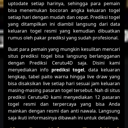
uptodate setiap harinya, sehingga para pemain
bisa menemukan bocoran angka keluaran togel
setiap hari dengan mudah dan cepat. Prediksi togel
yang ditampilkan ini diambil langsung dari data
keluaran togel resmi yang kemudian dibuatkan
rumus oleh pakar prediksi yang sudah profesional.
Buat para pemain yang mungkin kesulitan mencari
situs prediksi togel bisa langsung berlangganan
dengan Prediksi Cerutu4D saja. Disini kami
menyediakan info
prediksi togel
, data keluaran
lengkap, tabel paito warna hingga live draw yang
bisa disaksikan live setiap hari sesuai jam keluaran
masing-masing pasaran togel tersebut. Nah di situs
prediksi Cerutu4D kami menyediakan 12 pasaran
togel resmi dan terpercaya yang bisa Anda
mainkan dengan resmi dan anti nawala. Langsung
saja ikuti informasinya dibawah ini untuk detailnya.