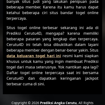
banyak situs judi yang lakukan penipuan pada
beberapa member. Karena itu kamu harus dapat
ketahui beberapa ciri situs bandar togel online
terpercaya.
Situs togel online terbesar sekarang ini ada di
Prediksi Cerutu4D, mengapa? karena memiliki
beberapa pasaran yang lengkap dan terpercaya.
Cerutu4D ini telah bisa dibuktikan dalam layani
beberapa member dengan benar-benar yakin. Situs
data keluaran togel hari ini
resmi kami siapkan
khusus untuk kamu yang ingin membuat Prediksi
togel dari masa seterusnya. Yok nantikan apa lagi?
Daftar togel online terpercaya saat ini bersama
Cerutu4D dan dapatkan keringanan jackpot
terbesar cuma di sini.
Copyright © 2026
Prediksi Angka Cerutu
, All Rights