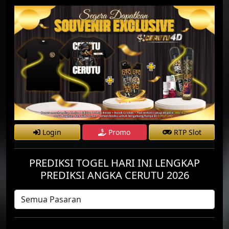
Login
Promo
RTP Slot
PREDIKSI TOGEL HARI INI LENGKAP
PREDIKSI ANGKA CERUTU 2026