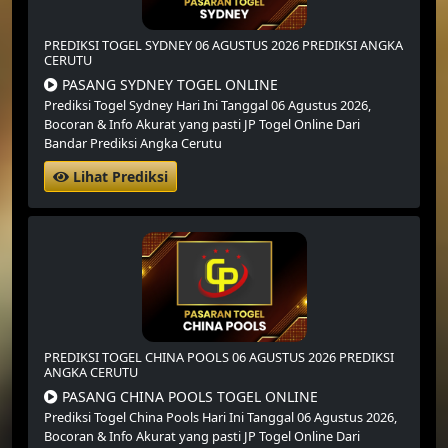
PREDIKSI TOGEL SYDNEY 06 AGUSTUS 2026 PREDIKSI ANGKA
CERUTU
PASANG SYDNEY TOGEL ONLINE
Prediksi Togel Sydney Hari Ini Tanggal 06 Agustus 2026,
Bocoran & Info Akurat yang pasti JP Togel Online Dari
Bandar Prediksi Angka Cerutu
Lihat Prediksi
PREDIKSI TOGEL CHINA POOLS 06 AGUSTUS 2026 PREDIKSI
ANGKA CERUTU
PASANG CHINA POOLS TOGEL ONLINE
Prediksi Togel China Pools Hari Ini Tanggal 06 Agustus 2026,
Bocoran & Info Akurat yang pasti JP Togel Online Dari