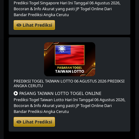
Prediksi Togel Singapore Hari Ini Tanggal 06 Agustus 2026,
Bocoran & Info Akurat yang pasti JP Togel Online Dari
Bandar Prediksi Angka Cerutu
Lihat Prediksi
PREDIKSI TOGEL TAIWAN LOTTO 06 AGUSTUS 2026 PREDIKSI
ANGKA CERUTU
PASANG TAIWAN LOTTO TOGEL ONLINE
Prediksi Togel Taiwan Lotto Hari Ini Tanggal 06 Agustus 2026,
Bocoran & Info Akurat yang pasti JP Togel Online Dari
Bandar Prediksi Angka Cerutu
Lihat Prediksi