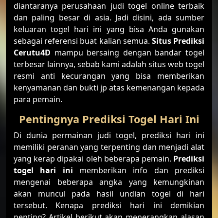
diantaranya perusahaan judi togel online terbaik
dan paling besar di asia. Jadi disini, ada sumber
keluaran togel hari ini yang bisa Anda gunakan
sebagai referensi buat kalian semua.
Situs Prediksi
Cerutu4D
mampu bersaing dengan bandar togel
terbesar lainnya, sebab kami adalah situs web togel
resmi anti kecurangan yang bisa memberikan
kenyamanan dan bukti jp atas kemenangan kepada
para pemain.
Pentingnya Prediksi Togel Hari Ini
Di dunia permainan judi togel, prediksi hari ini
memiliki peranan yang terpenting dan menjadi alat
yang kerap dipakai oleh beberapa pemain.
Prediksi
togel hari ini
memberikan info dan prediksi
mengenai beberapa angka yang kemungkinan
akan muncul pada hasil undian togel di hari
tersebut. Kenapa prediksi hari ini demikian
penting? Artikel berikut akan menerangkan alasan