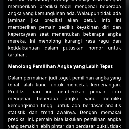
memberikan prediksi togel mengenai beberapa
angka yang kemungkinan ada. Walaupun tidak ada
jaminan jika prediksi akan betul, info ini
memberikan pemain sedikit keyakinan diri dan
kepercayaan saat menentukan beberapa angka
mereka. Ini menolong kurangi rasa ragu dan
ketidaktahuan dalam putuskan nomor untuk
taruhan.
Menolong Pemilihan Angka yang Lebih Tepat
Dalam permainan judi togel, pemilihan angka yang
tepat ialah kunci untuk mencetak kemenangan.
Prediksi hari ini memberikan pemain info
mengenai beberapa angka yang memiliki
kemungkinan tinggi untuk ada berdasar analitis
statistik dan trend awalnya. Dengan memakai
prediksi ini, pemain bisa lakukan pemilihan angka
yang semakin lebih pintar dan berdasar bukti, tidak