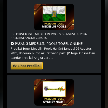
PREDIKSI TOGEL MEDELLIN POOLS 06 AGUSTUS 2026
PREDIKSI ANGKA CERUTU
PASANG MEDELLIN POOLS TOGEL ONLINE
Prediksi Togel Medellin Pools Hari Ini Tanggal 06 Agustus
2026,
Bocoran & Info Akurat yang pasti JP Togel Online Dari
Bandar Prediksi Angka Cerutu
Lihat Prediksi