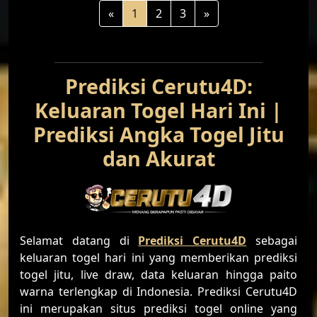
«
1
2
3
»
Prediksi Cerutu4D:
Keluaran Togel Hari Ini |
Prediksi Angka Togel Jitu
dan Akurat
Selamat datang di
Prediksi Cerutu4D
sebagai
keluaran togel hari ini yang memberikan prediksi
togel jitu, live draw, data keluaran hingga paito
warna terlengkap di Indonesia. Prediksi Cerutu4D
ini merupakan situs prediksi togel online yang