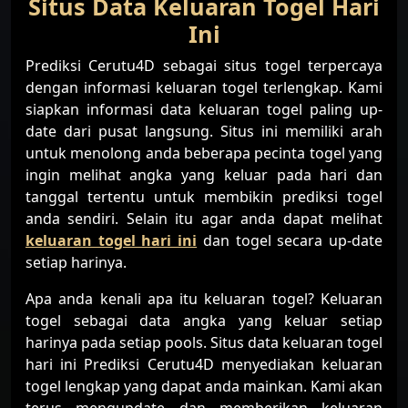
Situs Data Keluaran Togel Hari
Ini
Prediksi Cerutu4D sebagai situs togel terpercaya
dengan informasi keluaran togel terlengkap. Kami
siapkan informasi data keluaran togel paling up-
date dari pusat langsung. Situs ini memiliki arah
untuk menolong anda beberapa pecinta togel yang
ingin melihat angka yang keluar pada hari dan
tanggal tertentu untuk membikin prediksi togel
anda sendiri. Selain itu agar anda dapat melihat
keluaran togel hari ini
dan togel secara up-date
setiap harinya.
Apa anda kenali apa itu keluaran togel? Keluaran
togel sebagai data angka yang keluar setiap
harinya pada setiap pools. Situs data keluaran togel
hari ini Prediksi Cerutu4D menyediakan keluaran
togel lengkap yang dapat anda mainkan. Kami akan