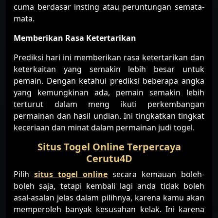
cuma berdasar insting atau peruntungan semata-
mata.
Memberikan Rasa Ketertarikan
Prediksi hari ini memberikan rasa ketertarikan dan
keterkaitan yang semakin lebih besar untuk
pemain. Dengan ketahui prediksi beberapa angka
yang kemungkinan ada, pemain semakin lebih
terturut dalam meng ikuti perkembangan
permainan dan hasil undian. Ini tingkatkan tingkat
keceriaan dan minat dalam permainan judi togel.
Situs Togel Online Terpercaya
Cerutu4D
Pilih
situs togel online
secara kemauan boleh-
boleh saja, tetapi kembali lagi anda tidak boleh
asal-asalan jelas dalam pilihnya, karena kamu akan
memperoleh banyak kesusahan kelak. Ini karena