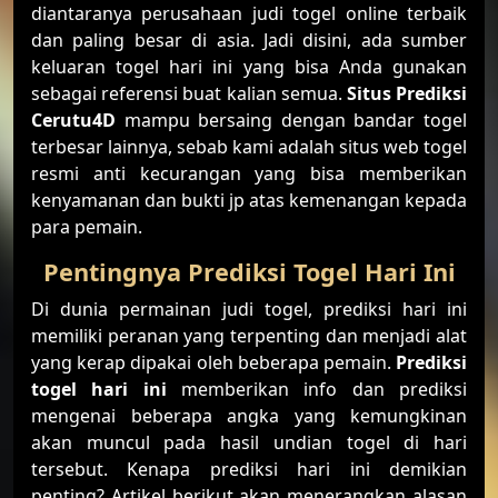
diantaranya perusahaan judi togel online terbaik
dan paling besar di asia. Jadi disini, ada sumber
keluaran togel hari ini yang bisa Anda gunakan
sebagai referensi buat kalian semua.
Situs Prediksi
Cerutu4D
mampu bersaing dengan bandar togel
terbesar lainnya, sebab kami adalah situs web togel
resmi anti kecurangan yang bisa memberikan
kenyamanan dan bukti jp atas kemenangan kepada
para pemain.
Pentingnya Prediksi Togel Hari Ini
Di dunia permainan judi togel, prediksi hari ini
memiliki peranan yang terpenting dan menjadi alat
yang kerap dipakai oleh beberapa pemain.
Prediksi
togel hari ini
memberikan info dan prediksi
mengenai beberapa angka yang kemungkinan
akan muncul pada hasil undian togel di hari
tersebut. Kenapa prediksi hari ini demikian
penting? Artikel berikut akan menerangkan alasan