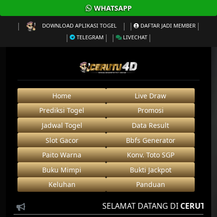
WHATSAPP
DOWNLOAD APLIKASI TOGEL
DAFTAR JADI MEMBER
TELEGRAM
LIVECHAT
Home
Live Draw
Prediksi Togel
Promosi
Jadwal Togel
Data Result
Slot Gacor
Bbfs Generator
Paito Warna
Konv. Toto SGP
Buku Mimpi
Bukti Jackpot
Keluhan
Panduan
SELAMAT DATANG DI
CERUTU4D
B