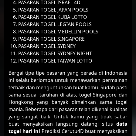
PASARAN TOGEL ISRAEL 4D
PASARAN TOGEL JAPAN POOLS
PASARAN TOGEL KUBA LOTTO
PASARAN TOGEL LEGIAN POOLS
PASARAN TOGEL MEDELLIN POOLS
PASARAN TOGEL SINGAPORE
PASARAN TOGEL SYDNEY
PASARAN TOGEL SYDNEY NIGHT
PASARAN TOGEL TAIWAN LOTTO
Bergai tipe tipe pasaran yang berada di Indonesia
ini selalu berlomba untuk menawarkan permainan
terbaik dan menguntunkan buat kamu. Sudah pasti
sama sesuai taruhan di atas, togel Singapore dan
Hongkong yang banyak dimainkan sama togel
mania. Beberapa dari pasaran telah dikenal kualitas
yang sangat baik. Untuk kamu yang tidak sabar
buat menyaksikan langsung datangi situs
data
togel hari ini
Prediksi Cerutu4D buat menyaksikan