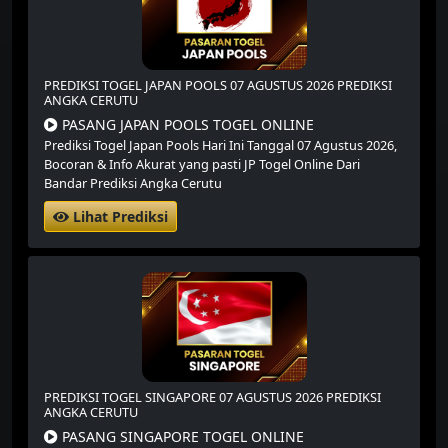
PREDIKSI TOGEL JAPAN POOLS 07 AGUSTUS 2026 PREDIKSI
ANGKA CERUTU
PASANG JAPAN POOLS TOGEL ONLINE
Prediksi Togel Japan Pools Hari Ini Tanggal 07 Agustus 2026,
Bocoran & Info Akurat yang pasti JP Togel Online Dari
Bandar Prediksi Angka Cerutu
Lihat Prediksi
PREDIKSI TOGEL SINGAPORE 07 AGUSTUS 2026 PREDIKSI
ANGKA CERUTU
PASANG SINGAPORE TOGEL ONLINE