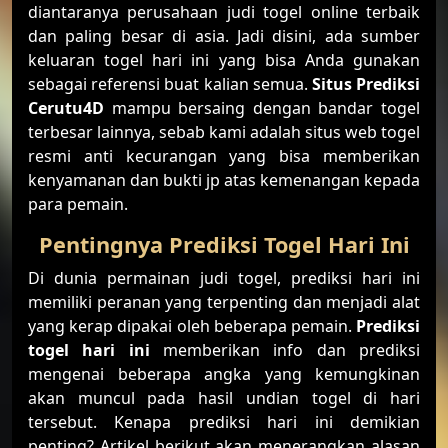
diantaranya perusahaan judi togel online terbaik
dan paling besar di asia. Jadi disini, ada sumber
keluaran togel hari ini yang bisa Anda gunakan
sebagai referensi buat kalian semua.
Situs Prediksi
Cerutu4D
mampu bersaing dengan bandar togel
terbesar lainnya, sebab kami adalah situs web togel
resmi anti kecurangan yang bisa memberikan
kenyamanan dan bukti jp atas kemenangan kepada
para pemain.
Pentingnya Prediksi Togel Hari Ini
Di dunia permainan judi togel, prediksi hari ini
memiliki peranan yang terpenting dan menjadi alat
yang kerap dipakai oleh beberapa pemain.
Prediksi
togel hari ini
memberikan info dan prediksi
mengenai beberapa angka yang kemungkinan
akan muncul pada hasil undian togel di hari
tersebut. Kenapa prediksi hari ini demikian
penting? Artikel berikut akan menerangkan alasan