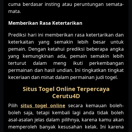
cuma berdasar insting atau peruntungan semata-
mata.
Memberikan Rasa Ketertarikan
Prediksi hari ini memberikan rasa ketertarikan dan
keterkaitan yang semakin lebih besar untuk
pemain. Dengan ketahui prediksi beberapa angka
yang kemungkinan ada, pemain semakin lebih
terturut dalam meng ikuti perkembangan
permainan dan hasil undian. Ini tingkatkan tingkat
keceriaan dan minat dalam permainan judi togel.
Situs Togel Online Terpercaya
Cerutu4D
Pilih
situs togel online
secara kemauan boleh-
boleh saja, tetapi kembali lagi anda tidak boleh
asal-asalan jelas dalam pilihnya, karena kamu akan
memperoleh banyak kesusahan kelak. Ini karena