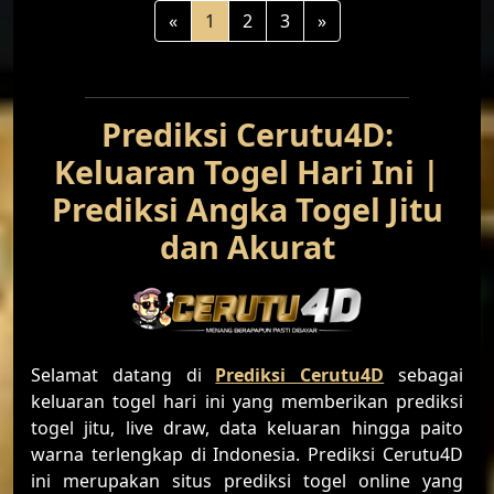
«
1
2
3
»
Prediksi Cerutu4D:
Keluaran Togel Hari Ini |
Prediksi Angka Togel Jitu
dan Akurat
Selamat datang di
Prediksi Cerutu4D
sebagai
keluaran togel hari ini yang memberikan prediksi
togel jitu, live draw, data keluaran hingga paito
warna terlengkap di Indonesia. Prediksi Cerutu4D
ini merupakan situs prediksi togel online yang