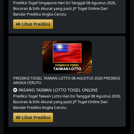
Prediksi Togel Singapore Hari Ini Tanggal 08 Agustus 2026,
Bocoran & Info Akurat yang pasti JP Togel Online Dari
Bandar Prediksi Angka Cerutu
Lihat Prediksi
PREDIKSI TOGEL TAIWAN LOTTO 08 AGUSTUS 2026 PREDIKSI
ANGKA CERUTU
PASANG TAIWAN LOTTO TOGEL ONLINE
Prediksi Togel Taiwan Lotto Hari Ini Tanggal 08 Agustus 2026,
Bocoran & Info Akurat yang pasti JP Togel Online Dari
Bandar Prediksi Angka Cerutu
Lihat Prediksi