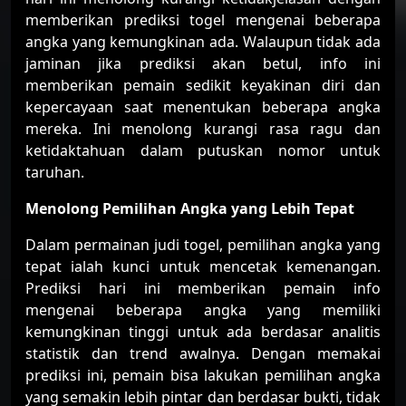
memberikan prediksi togel mengenai beberapa
angka yang kemungkinan ada. Walaupun tidak ada
jaminan jika prediksi akan betul, info ini
memberikan pemain sedikit keyakinan diri dan
kepercayaan saat menentukan beberapa angka
mereka. Ini menolong kurangi rasa ragu dan
ketidaktahuan dalam putuskan nomor untuk
taruhan.
Menolong Pemilihan Angka yang Lebih Tepat
Dalam permainan judi togel, pemilihan angka yang
tepat ialah kunci untuk mencetak kemenangan.
Prediksi hari ini memberikan pemain info
mengenai beberapa angka yang memiliki
kemungkinan tinggi untuk ada berdasar analitis
statistik dan trend awalnya. Dengan memakai
prediksi ini, pemain bisa lakukan pemilihan angka
yang semakin lebih pintar dan berdasar bukti, tidak