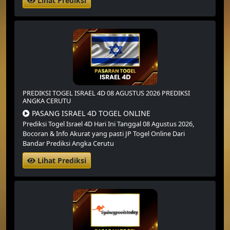
Lihat Prediksi
PREDIKSI TOGEL ISRAEL 4D 08 AGUSTUS 2026 PREDIKSI
ANGKA CERUTU
PASANG ISRAEL 4D TOGEL ONLINE
Prediksi Togel Israel 4D Hari Ini Tanggal 08 Agustus 2026,
Bocoran & Info Akurat yang pasti JP Togel Online Dari
Bandar Prediksi Angka Cerutu
Lihat Prediksi