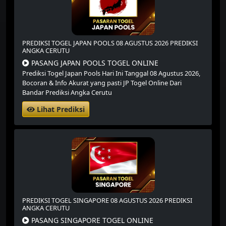
PREDIKSI TOGEL JAPAN POOLS 08 AGUSTUS 2026 PREDIKSI
ANGKA CERUTU
PASANG JAPAN POOLS TOGEL ONLINE
Prediksi Togel Japan Pools Hari Ini Tanggal 08 Agustus 2026,
Bocoran & Info Akurat yang pasti JP Togel Online Dari
Bandar Prediksi Angka Cerutu
Lihat Prediksi
PREDIKSI TOGEL SINGAPORE 08 AGUSTUS 2026 PREDIKSI
ANGKA CERUTU
PASANG SINGAPORE TOGEL ONLINE