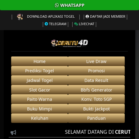
WHATSAPP
DOWNLOAD APLIKASI TOGEL
DAFTAR JADI MEMBER
TELEGRAM
LIVECHAT
Home
Live Draw
Prediksi Togel
Promosi
Jadwal Togel
Data Result
Slot Gacor
Bbfs Generator
Paito Warna
Konv. Toto SGP
Buku Mimpi
Bukti Jackpot
Keluhan
Panduan
SELAMAT DATANG DI
CERUTU4D
B