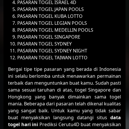
PASARAN TOGEL ISRAEL 4D
PASARAN TOGEL JAPAN POOLS
PASARAN TOGEL KUBA LOTTO
PASARAN TOGEL LEGIAN POOLS
PASARAN TOGEL MEDELLIN POOLS
PASARAN TOGEL SINGAPORE
PASARAN TOGEL SYDNEY
PASARAN TOGEL SYDNEY NIGHT
PASARAN TOGEL TAIWAN LOTTO
Bergai tipe tipe pasaran yang berada di Indonesia
ini selalu berlomba untuk menawarkan permainan
terbaik dan menguntunkan buat kamu. Sudah pasti
sama sesuai taruhan di atas, togel Singapore dan
Hongkong yang banyak dimainkan sama togel
mania. Beberapa dari pasaran telah dikenal kualitas
yang sangat baik. Untuk kamu yang tidak sabar
buat menyaksikan langsung datangi situs
data
togel hari ini
Prediksi Cerutu4D buat menyaksikan