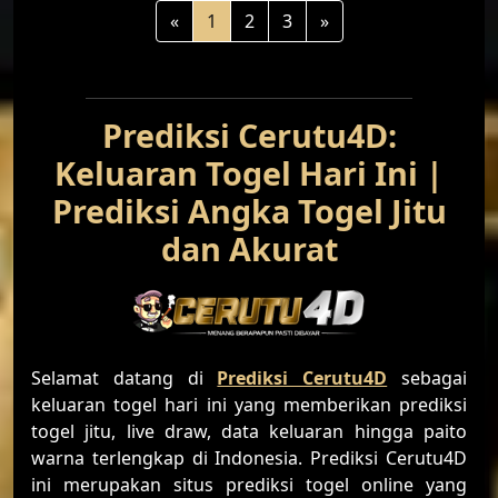
«
1
2
3
»
Prediksi Cerutu4D:
Keluaran Togel Hari Ini |
Prediksi Angka Togel Jitu
dan Akurat
Selamat datang di
Prediksi Cerutu4D
sebagai
keluaran togel hari ini yang memberikan prediksi
togel jitu, live draw, data keluaran hingga paito
warna terlengkap di Indonesia. Prediksi Cerutu4D
ini merupakan situs prediksi togel online yang