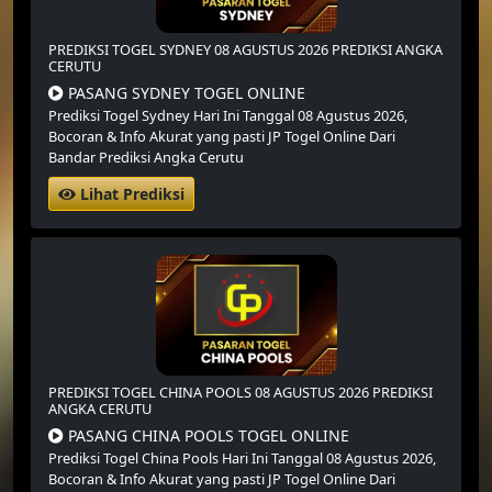
PREDIKSI TOGEL SYDNEY 08 AGUSTUS 2026 PREDIKSI ANGKA
CERUTU
PASANG SYDNEY TOGEL ONLINE
Prediksi Togel Sydney Hari Ini Tanggal 08 Agustus 2026,
Bocoran & Info Akurat yang pasti JP Togel Online Dari
Bandar Prediksi Angka Cerutu
Lihat Prediksi
PREDIKSI TOGEL CHINA POOLS 08 AGUSTUS 2026 PREDIKSI
ANGKA CERUTU
PASANG CHINA POOLS TOGEL ONLINE
Prediksi Togel China Pools Hari Ini Tanggal 08 Agustus 2026,
Bocoran & Info Akurat yang pasti JP Togel Online Dari