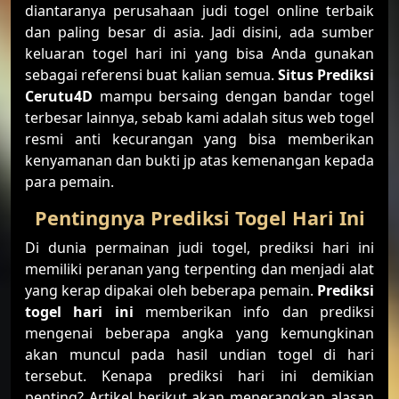
diantaranya perusahaan judi togel online terbaik
dan paling besar di asia. Jadi disini, ada sumber
keluaran togel hari ini yang bisa Anda gunakan
sebagai referensi buat kalian semua.
Situs Prediksi
Cerutu4D
mampu bersaing dengan bandar togel
terbesar lainnya, sebab kami adalah situs web togel
resmi anti kecurangan yang bisa memberikan
kenyamanan dan bukti jp atas kemenangan kepada
para pemain.
Pentingnya Prediksi Togel Hari Ini
Di dunia permainan judi togel, prediksi hari ini
memiliki peranan yang terpenting dan menjadi alat
yang kerap dipakai oleh beberapa pemain.
Prediksi
togel hari ini
memberikan info dan prediksi
mengenai beberapa angka yang kemungkinan
akan muncul pada hasil undian togel di hari
tersebut. Kenapa prediksi hari ini demikian
penting? Artikel berikut akan menerangkan alasan