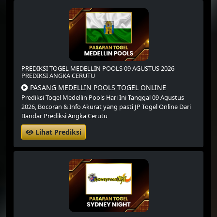
PREDIKSI TOGEL MEDELLIN POOLS 09 AGUSTUS 2026
PREDIKSI ANGKA CERUTU
PASANG MEDELLIN POOLS TOGEL ONLINE
Prediksi Togel Medellin Pools Hari Ini Tanggal 09 Agustus
2026,
Bocoran & Info Akurat yang pasti JP Togel Online Dari
Bandar Prediksi Angka Cerutu
Lihat Prediksi