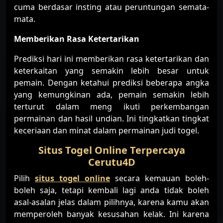
cuma berdasar insting atau peruntungan semata-
mata.
Memberikan Rasa Ketertarikan
Prediksi hari ini memberikan rasa ketertarikan dan
keterkaitan yang semakin lebih besar untuk
pemain. Dengan ketahui prediksi beberapa angka
yang kemungkinan ada, pemain semakin lebih
terturut dalam meng ikuti perkembangan
permainan dan hasil undian. Ini tingkatkan tingkat
keceriaan dan minat dalam permainan judi togel.
Situs Togel Online Terpercaya
Cerutu4D
Pilih
situs togel online
secara kemauan boleh-
boleh saja, tetapi kembali lagi anda tidak boleh
asal-asalan jelas dalam pilihnya, karena kamu akan
memperoleh banyak kesusahan kelak. Ini karena