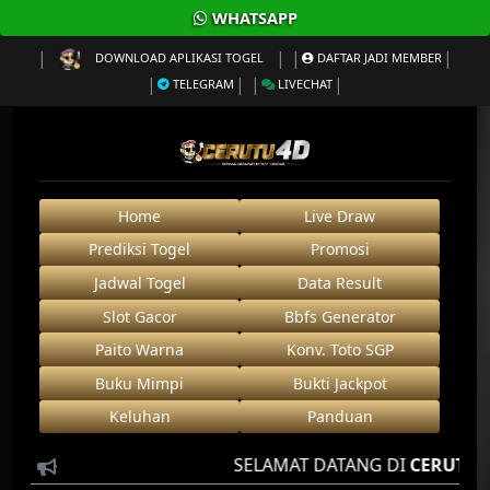
WHATSAPP
DOWNLOAD APLIKASI TOGEL
DAFTAR JADI MEMBER
TELEGRAM
LIVECHAT
Home
Live Draw
Prediksi Togel
Promosi
Jadwal Togel
Data Result
Slot Gacor
Bbfs Generator
Paito Warna
Konv. Toto SGP
Buku Mimpi
Bukti Jackpot
Keluhan
Panduan
SELAMAT DATANG DI
CERUTU4D
B