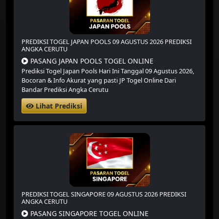
PREDIKSI TOGEL JAPAN POOLS 09 AGUSTUS 2026 PREDIKSI
ANGKA CERUTU
PASANG JAPAN POOLS TOGEL ONLINE
Prediksi Togel Japan Pools Hari Ini Tanggal 09 Agustus 2026,
Bocoran & Info Akurat yang pasti JP Togel Online Dari
Bandar Prediksi Angka Cerutu
Lihat Prediksi
PREDIKSI TOGEL SINGAPORE 09 AGUSTUS 2026 PREDIKSI
ANGKA CERUTU
PASANG SINGAPORE TOGEL ONLINE