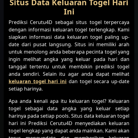
Situs Data Keluaran Togel Hari
Ini
Prediksi Cerutu4D sebagai situs togel terpercaya
dengan informasi keluaran togel terlengkap. Kami
siapkan informasi data keluaran togel paling up-
date dari pusat langsung. Situs ini memiliki arah
untuk menolong anda beberapa pecinta togel yang
ingin melihat angka yang keluar pada hari dan
tanggal tertentu untuk membikin prediksi togel
anda sendiri. Selain itu agar anda dapat melihat
keluaran togel hari ini
dan togel secara up-date
setiap harinya.
Apa anda kenali apa itu keluaran togel? Keluaran
togel sebagai data angka yang keluar setiap
harinya pada setiap pools. Situs data keluaran togel
hari ini Prediksi Cerutu4D menyediakan keluaran
togel lengkap yang dapat anda mainkan. Kami akan