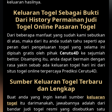
keluaran hasilnya.
Keluaran Togel Sebagai Bukti
Dari History Permainan Judi
Togel Online Pasaran Togel
Dari beberapa manfaat yang sudah kami sebutkan
di atas, maka dari itu anda sudah tahu seperti apa
peran dari pengeluaran togel yang selama ini
dipisah gratis oleh pihak
Cerutu4D
ke sejumlah
bettor. Disamping itu, anda dapat bermain dengan
rasa yakin sebab ada keluaran togel hari ini dari
situs togel online terpercaya Prediksi Cerutu4D.
Sumber Keluaran Togel Terbaru
dan Lengkap
Buat anda yang ingin kenali sumber
keluaran
togel
itu darimanakah, jawabannya adalah dari
bandar judi togel resmi yang disebutkan satu