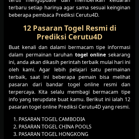
terus mengupdate dan memberikan keluaran
terbaru setiap harinya agar sama sesuai keinginan
beberapa pembaca Prediksi Cerutu4D.
12 Pasaran Togel Resmi di
Prediksi Cerutu4D
Buat kenali dan dalami bermacam tipe informasi
dalam permainan taruhan
togel online
sekarang
ini, anda akan dikasih perintah terbaik mulai hari ini
oleh kami. Agar lebih pelajari satu permainan
terbaik, saat ini beberapa pemain bisa melihat
pasaran dari bandar togel online resmi dan
terpercaya. Kita selalu membagi bermacam tipe
info yang terupdate buat kamu. Berikut ini ialah 12
pasaran togel online Prediksi Cerutu4D yang resmi.
PASARAN TOGEL CAMBODIA
PASARAN TOGEL CHINA POOLS
PASARAN TOGEL HONGKONG