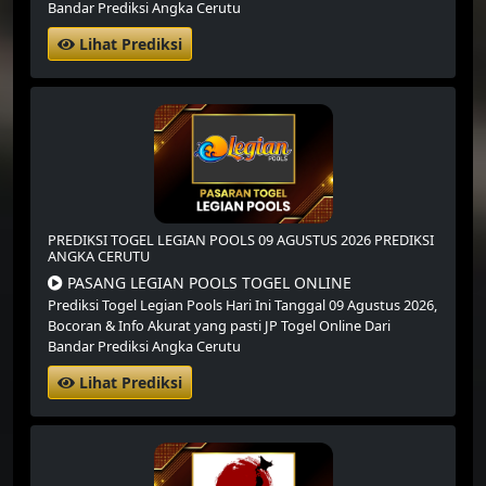
Bandar Prediksi Angka Cerutu
Lihat Prediksi
PREDIKSI TOGEL LEGIAN POOLS 09 AGUSTUS 2026 PREDIKSI
ANGKA CERUTU
PASANG LEGIAN POOLS TOGEL ONLINE
Prediksi Togel Legian Pools Hari Ini Tanggal 09 Agustus 2026,
Bocoran & Info Akurat yang pasti JP Togel Online Dari
Bandar Prediksi Angka Cerutu
Lihat Prediksi