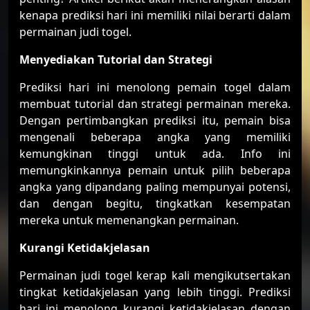
kenapa prediksi hari ini memiliki nilai berarti dalam
permainan judi togel.
Menyediakan Tutorial dan Strategi
Prediksi hari ini menolong pemain togel dalam
membuat tutorial dan strategi permainan mereka.
Dengan pertimbangkan prediksi itu, pemain bisa
mengenali beberapa angka yang memiliki
kemungkinan tinggi untuk ada. Info ini
memungkinkannya pemain untuk pilih beberapa
angka yang dipandang paling mempunyai potensi,
dan dengan begitu, tingkatkan kesempatan
mereka untuk memenangkan permainan.
Kurangi Ketidakjelasan
Permainan judi togel kerap kali mengikutsertakan
tingkat ketidakjelasan yang lebih tinggi. Prediksi
hari ini menolong kurangi ketidakjelasan dengan