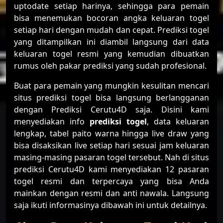
uptodate setiap harinya, sehingga para pemain
bisa menemukan bocoran angka keluaran togel
setiap hari dengan mudah dan cepat. Prediksi togel
yang ditampilkan ini diambil langsung dari data
keluaran togel resmi yang kemudian dibuatkan
rumus oleh pakar prediksi yang sudah profesional.
Buat para pemain yang mungkin kesulitan mencari
situs prediksi togel bisa langsung berlangganan
dengan Prediksi Cerutu4D saja. Disini kami
menyediakan info
prediksi togel
, data keluaran
lengkap, tabel paito warna hingga live draw yang
bisa disaksikan live setiap hari sesuai jam keluaran
masing-masing pasaran togel tersebut. Nah di situs
prediksi Cerutu4D kami menyediakan 12 pasaran
togel resmi dan terpercaya yang bisa Anda
mainkan dengan resmi dan anti nawala. Langsung
saja ikuti informasinya dibawah ini untuk detailnya.