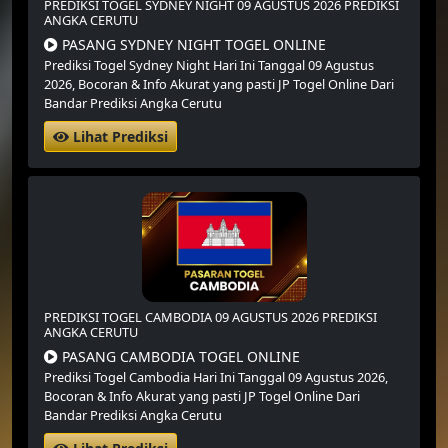
PREDIKSI TOGEL SYDNEY NIGHT 09 AGUSTUS 2026 PREDIKSI
ANGKA CERUTU
PASANG SYDNEY NIGHT TOGEL ONLINE
Prediksi Togel Sydney Night Hari Ini Tanggal 09 Agustus
2026,
Bocoran & Info Akurat yang pasti JP Togel Online Dari
Bandar Prediksi Angka Cerutu
Lihat Prediksi
PREDIKSI TOGEL CAMBODIA 09 AGUSTUS 2026 PREDIKSI
ANGKA CERUTU
PASANG CAMBODIA TOGEL ONLINE
Prediksi Togel Cambodia Hari Ini Tanggal 09 Agustus 2026,
Bocoran & Info Akurat yang pasti JP Togel Online Dari
Bandar Prediksi Angka Cerutu