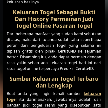
keluaran hasilnya.
Keluaran Togel Sebagai Bukti
Dari History Permainan Judi
Togel Online Pasaran Togel
Dari beberapa manfaat yang sudah kami sebutkan
di atas, maka dari itu anda sudah tahu seperti apa
peran dari pengeluaran togel yang selama ini
dipisah gratis oleh pihak
Cerutu4D
ke sejumlah
bettor. Disamping itu, anda dapat bermain dengan
rasa yakin sebab ada keluaran togel hari ini dari
situs togel online terpercaya Prediksi Cerutu4D.
Sumber Keluaran Togel Terbaru
dan Lengkap
Buat anda yang ingin kenali sumber
keluaran
togel
itu darimanakah, jawabannya adalah dari
bandar judi togel resmi yang disebutkan satu