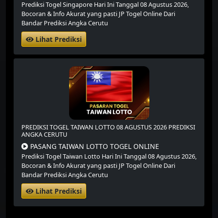
Prediksi Togel Singapore Hari Ini Tanggal 08 Agustus 2026,
Bocoran & Info Akurat yang pasti JP Togel Online Dari
Bandar Prediksi Angka Cerutu
Lihat Prediksi
PREDIKSI TOGEL TAIWAN LOTTO 08 AGUSTUS 2026 PREDIKSI
ANGKA CERUTU
PASANG TAIWAN LOTTO TOGEL ONLINE
Prediksi Togel Taiwan Lotto Hari Ini Tanggal 08 Agustus 2026,
Bocoran & Info Akurat yang pasti JP Togel Online Dari
Bandar Prediksi Angka Cerutu
Lihat Prediksi