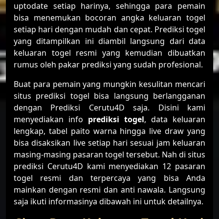
uptodate setiap harinya, sehingga para pemain
bisa menemukan bocoran angka keluaran togel
setiap hari dengan mudah dan cepat. Prediksi togel
yang ditampilkan ini diambil langsung dari data
keluaran togel resmi yang kemudian dibuatkan
rumus oleh pakar prediksi yang sudah profesional.
Buat para pemain yang mungkin kesulitan mencari
situs prediksi togel bisa langsung berlangganan
dengan Prediksi Cerutu4D saja. Disini kami
menyediakan info
prediksi togel
, data keluaran
lengkap, tabel paito warna hingga live draw yang
bisa disaksikan live setiap hari sesuai jam keluaran
masing-masing pasaran togel tersebut. Nah di situs
prediksi Cerutu4D kami menyediakan 12 pasaran
togel resmi dan terpercaya yang bisa Anda
mainkan dengan resmi dan anti nawala. Langsung
saja ikuti informasinya dibawah ini untuk detailnya.