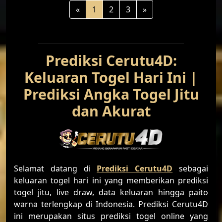
«
1
2
3
»
Prediksi Cerutu4D:
Keluaran Togel Hari Ini |
Prediksi Angka Togel Jitu
dan Akurat
Selamat datang di
Prediksi Cerutu4D
sebagai
keluaran togel hari ini yang memberikan prediksi
togel jitu, live draw, data keluaran hingga paito
warna terlengkap di Indonesia. Prediksi Cerutu4D
ini merupakan situs prediksi togel online yang