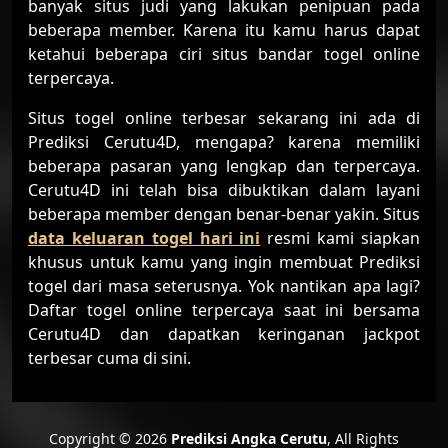
banyak situs judi yang lakukan penipuan pada
beberapa member. Karena itu kamu harus dapat
ketahui beberapa ciri situs bandar togel online
terpercaya.
Situs togel online terbesar sekarang ini ada di
Prediksi Cerutu4D, mengapa? karena memiliki
beberapa pasaran yang lengkap dan terpercaya.
Cerutu4D ini telah bisa dibuktikan dalam layani
beberapa member dengan benar-benar yakin. Situs
data keluaran togel hari ini
resmi kami siapkan
khusus untuk kamu yang ingin membuat Prediksi
togel dari masa seterusnya. Yok nantikan apa lagi?
Daftar togel online terpercaya saat ini bersama
Cerutu4D dan dapatkan keringanan jackpot
terbesar cuma di sini.
Copyright © 2026
Prediksi Angka Cerutu
, All Rights