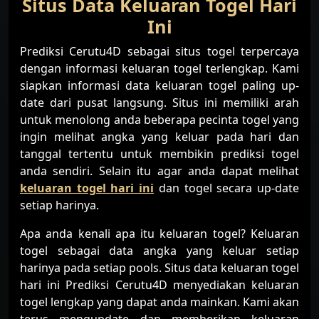
Situs Data Keluaran Togel Hari
Ini
Prediksi Cerutu4D sebagai situs togel terpercaya
dengan informasi keluaran togel terlengkap. Kami
siapkan informasi data keluaran togel paling up-
date dari pusat langsung. Situs ini memiliki arah
untuk menolong anda beberapa pecinta togel yang
ingin melihat angka yang keluar pada hari dan
tanggal tertentu untuk membikin prediksi togel
anda sendiri. Selain itu agar anda dapat melihat
keluaran togel hari ini
dan togel secara up-date
setiap harinya.
Apa anda kenali apa itu keluaran togel? Keluaran
togel sebagai data angka yang keluar setiap
harinya pada setiap pools. Situs data keluaran togel
hari ini Prediksi Cerutu4D menyediakan keluaran
togel lengkap yang dapat anda mainkan. Kami akan