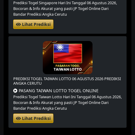
Prediksi Togel Singapore Hari Ini Tanggal 06 Agustus 2026,
Bocoran & Info Akurat yang pasti JP Togel Online Dari
Bandar Prediksi Angka Cerutu
Lihat Prediksi
PREDIKSI TOGEL TAIWAN LOTTO 06 AGUSTUS 2026 PREDIKSI
ANGKA CERUTU
PASANG TAIWAN LOTTO TOGEL ONLINE
Prediksi Togel Taiwan Lotto Hari Ini Tanggal 06 Agustus 2026,
Bocoran & Info Akurat yang pasti JP Togel Online Dari
Bandar Prediksi Angka Cerutu
Lihat Prediksi