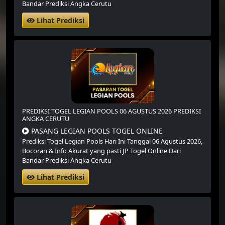
Bandar Prediksi Angka Cerutu
Lihat Prediksi
PREDIKSI TOGEL LEGIAN POOLS 06 AGUSTUS 2026 PREDIKSI
ANGKA CERUTU
PASANG LEGIAN POOLS TOGEL ONLINE
Prediksi Togel Legian Pools Hari Ini Tanggal 06 Agustus 2026,
Bocoran & Info Akurat yang pasti JP Togel Online Dari
Bandar Prediksi Angka Cerutu
Lihat Prediksi