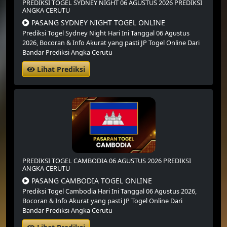
PREDIKSI TOGEL SYDNEY NIGHT 06 AGUSTUS 2026 PREDIKSI
ANGKA CERUTU
PASANG SYDNEY NIGHT TOGEL ONLINE
Prediksi Togel Sydney Night Hari Ini Tanggal 06 Agustus
2026,
Bocoran & Info Akurat yang pasti JP Togel Online Dari
Bandar Prediksi Angka Cerutu
Lihat Prediksi
PREDIKSI TOGEL CAMBODIA 06 AGUSTUS 2026 PREDIKSI
ANGKA CERUTU
PASANG CAMBODIA TOGEL ONLINE
Prediksi Togel Cambodia Hari Ini Tanggal 06 Agustus 2026,
Bocoran & Info Akurat yang pasti JP Togel Online Dari
Bandar Prediksi Angka Cerutu