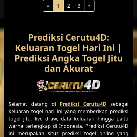
«
1
2
3
»
Prediksi Cerutu4D:
Keluaran Togel Hari Ini |
Prediksi Angka Togel Jitu
dan Akurat
Selamat datang di
Prediksi Cerutu4D
sebagai
keluaran togel hari ini yang memberikan prediksi
togel jitu, live draw, data keluaran hingga paito
warna terlengkap di Indonesia. Prediksi Cerutu4D
ini merupakan situs prediksi togel online yang