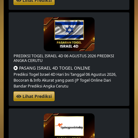
Lihat Prediksi
PREDIKSI TOGEL ISRAEL 4D 06 AGUSTUS 2026 PREDIKSI
ANGKA CERUTU
PASANG ISRAEL 4D TOGEL ONLINE
Prediksi Togel Israel 4D Hari Ini Tanggal 06 Agustus 2026,
Bocoran & Info Akurat yang pasti JP Togel Online Dari
Bandar Prediksi Angka Cerutu
Lihat Prediksi