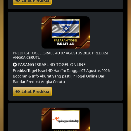
Lihat Prediksi
PREDIKSI TOGEL ISRAEL 4D 07 AGUSTUS 2026 PREDIKSI
ANGKA CERUTU
PASANG ISRAEL 4D TOGEL ONLINE
Prediksi Togel Israel 4D Hari Ini Tanggal 07 Agustus 2026,
Bocoran & Info Akurat yang pasti JP Togel Online Dari
Bandar Prediksi Angka Cerutu
Lihat Prediksi