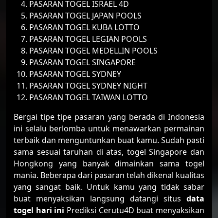
PASARAN TOGEL ISRAEL 4D
PASARAN TOGEL JAPAN POOLS
PASARAN TOGEL KUBA LOTTO
PASARAN TOGEL LEGIAN POOLS
PASARAN TOGEL MEDELLIN POOLS
PASARAN TOGEL SINGAPORE
PASARAN TOGEL SYDNEY
PASARAN TOGEL SYDNEY NIGHT
PASARAN TOGEL TAIWAN LOTTO
Bergai tipe tipe pasaran yang berada di Indonesia
ini selalu berlomba untuk menawarkan permainan
terbaik dan menguntunkan buat kamu. Sudah pasti
sama sesuai taruhan di atas, togel Singapore dan
Hongkong yang banyak dimainkan sama togel
mania. Beberapa dari pasaran telah dikenal kualitas
yang sangat baik. Untuk kamu yang tidak sabar
buat menyaksikan langsung datangi situs
data
togel hari ini
Prediksi Cerutu4D buat menyaksikan