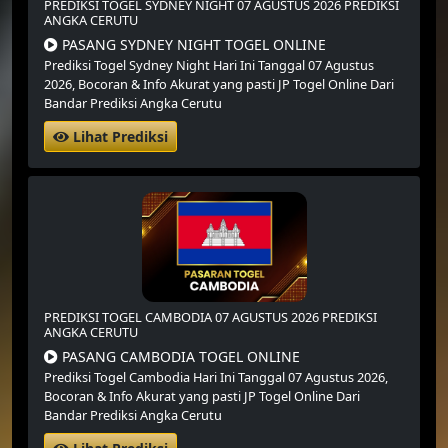
PREDIKSI TOGEL SYDNEY NIGHT 07 AGUSTUS 2026 PREDIKSI
ANGKA CERUTU
PASANG SYDNEY NIGHT TOGEL ONLINE
Prediksi Togel Sydney Night Hari Ini Tanggal 07 Agustus
2026,
Bocoran & Info Akurat yang pasti JP Togel Online Dari
Bandar Prediksi Angka Cerutu
Lihat Prediksi
PREDIKSI TOGEL CAMBODIA 07 AGUSTUS 2026 PREDIKSI
ANGKA CERUTU
PASANG CAMBODIA TOGEL ONLINE
Prediksi Togel Cambodia Hari Ini Tanggal 07 Agustus 2026,
Bocoran & Info Akurat yang pasti JP Togel Online Dari
Bandar Prediksi Angka Cerutu