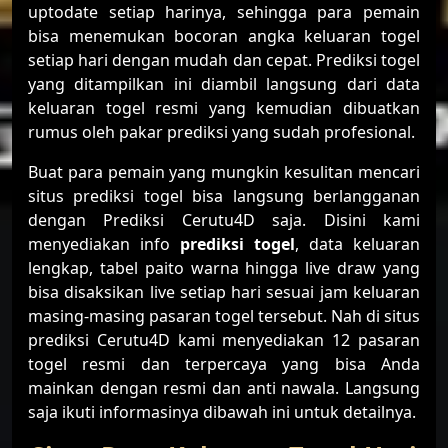
uptodate setiap harinya, sehingga para pemain
bisa menemukan bocoran angka keluaran togel
setiap hari dengan mudah dan cepat. Prediksi togel
yang ditampilkan ini diambil langsung dari data
keluaran togel resmi yang kemudian dibuatkan
rumus oleh pakar prediksi yang sudah profesional.
Buat para pemain yang mungkin kesulitan mencari
situs prediksi togel bisa langsung berlangganan
dengan Prediksi Cerutu4D saja. Disini kami
menyediakan info
prediksi togel
, data keluaran
lengkap, tabel paito warna hingga live draw yang
bisa disaksikan live setiap hari sesuai jam keluaran
masing-masing pasaran togel tersebut. Nah di situs
prediksi Cerutu4D kami menyediakan 12 pasaran
togel resmi dan terpercaya yang bisa Anda
mainkan dengan resmi dan anti nawala. Langsung
saja ikuti informasinya dibawah ini untuk detailnya.