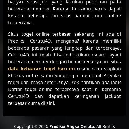
banyak situs judi yang lakukan penipuan pada
beberapa member. Karena itu kamu harus dapat
ketahui beberapa ciri situs bandar togel online
terpercaya.
Situs togel online terbesar sekarang ini ada di
Prediksi Cerutu4D, mengapa? karena memiliki
beberapa pasaran yang lengkap dan terpercaya.
Cerutu4D ini telah bisa dibuktikan dalam layani
beberapa member dengan benar-benar yakin. Situs
data keluaran togel hari ini
resmi kami siapkan
khusus untuk kamu yang ingin membuat Prediksi
togel dari masa seterusnya. Yok nantikan apa lagi?
Daftar togel online terpercaya saat ini bersama
Cerutu4D dan dapatkan keringanan jackpot
terbesar cuma di sini.
Copyright © 2026
Prediksi Angka Cerutu
, All Rights