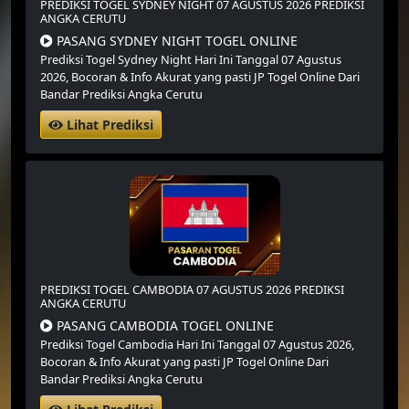
PREDIKSI TOGEL SYDNEY NIGHT 07 AGUSTUS 2026 PREDIKSI
ANGKA CERUTU
PASANG SYDNEY NIGHT TOGEL ONLINE
Prediksi Togel Sydney Night Hari Ini Tanggal 07 Agustus
2026,
Bocoran & Info Akurat yang pasti JP Togel Online Dari
Bandar Prediksi Angka Cerutu
Lihat Prediksi
PREDIKSI TOGEL CAMBODIA 07 AGUSTUS 2026 PREDIKSI
ANGKA CERUTU
PASANG CAMBODIA TOGEL ONLINE
Prediksi Togel Cambodia Hari Ini Tanggal 07 Agustus 2026,
Bocoran & Info Akurat yang pasti JP Togel Online Dari
Bandar Prediksi Angka Cerutu