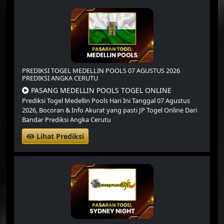
PREDIKSI TOGEL MEDELLIN POOLS 07 AGUSTUS 2026
PREDIKSI ANGKA CERUTU
PASANG MEDELLIN POOLS TOGEL ONLINE
Prediksi Togel Medellin Pools Hari Ini Tanggal 07 Agustus
2026,
Bocoran & Info Akurat yang pasti JP Togel Online Dari
Bandar Prediksi Angka Cerutu
Lihat Prediksi