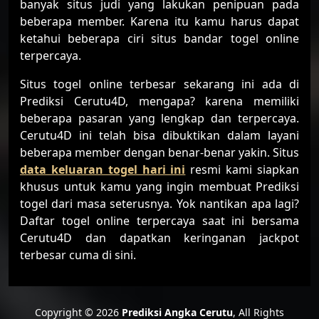
banyak situs judi yang lakukan penipuan pada
beberapa member. Karena itu kamu harus dapat
ketahui beberapa ciri situs bandar togel online
terpercaya.
Situs togel online terbesar sekarang ini ada di
Prediksi Cerutu4D, mengapa? karena memiliki
beberapa pasaran yang lengkap dan terpercaya.
Cerutu4D ini telah bisa dibuktikan dalam layani
beberapa member dengan benar-benar yakin. Situs
data keluaran togel hari ini
resmi kami siapkan
khusus untuk kamu yang ingin membuat Prediksi
togel dari masa seterusnya. Yok nantikan apa lagi?
Daftar togel online terpercaya saat ini bersama
Cerutu4D dan dapatkan keringanan jackpot
terbesar cuma di sini.
Copyright © 2026
Prediksi Angka Cerutu
, All Rights