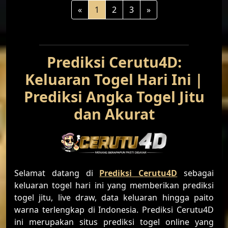
«
1
2
3
»
Prediksi Cerutu4D:
Keluaran Togel Hari Ini |
Prediksi Angka Togel Jitu
dan Akurat
Selamat datang di
Prediksi Cerutu4D
sebagai
keluaran togel hari ini yang memberikan prediksi
togel jitu, live draw, data keluaran hingga paito
warna terlengkap di Indonesia. Prediksi Cerutu4D
ini merupakan situs prediksi togel online yang