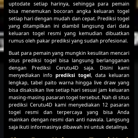
uptodate setiap harinya, sehingga para pemain
bisa menemukan bocoran angka keluaran togel
setiap hari dengan mudah dan cepat. Prediksi togel
yang ditampilkan ini diambil langsung dari data
keluaran togel resmi yang kemudian dibuatkan
rumus oleh pakar prediksi yang sudah profesional.
Buat para pemain yang mungkin kesulitan mencari
situs prediksi togel bisa langsung berlangganan
dengan Prediksi Cerutu4D saja. Disini kami
menyediakan info
prediksi togel
, data keluaran
lengkap, tabel paito warna hingga live draw yang
bisa disaksikan live setiap hari sesuai jam keluaran
masing-masing pasaran togel tersebut. Nah di situs
prediksi Cerutu4D kami menyediakan 12 pasaran
togel resmi dan terpercaya yang bisa Anda
mainkan dengan resmi dan anti nawala. Langsung
saja ikuti informasinya dibawah ini untuk detailnya.