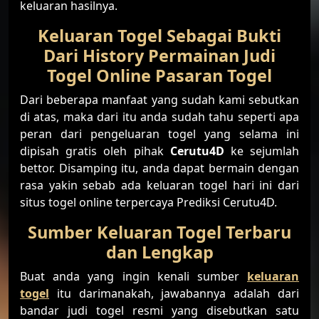
keluaran hasilnya.
Keluaran Togel Sebagai Bukti
Dari History Permainan Judi
Togel Online Pasaran Togel
Dari beberapa manfaat yang sudah kami sebutkan
di atas, maka dari itu anda sudah tahu seperti apa
peran dari pengeluaran togel yang selama ini
dipisah gratis oleh pihak
Cerutu4D
ke sejumlah
bettor. Disamping itu, anda dapat bermain dengan
rasa yakin sebab ada keluaran togel hari ini dari
situs togel online terpercaya Prediksi Cerutu4D.
Sumber Keluaran Togel Terbaru
dan Lengkap
Buat anda yang ingin kenali sumber
keluaran
togel
itu darimanakah, jawabannya adalah dari
bandar judi togel resmi yang disebutkan satu