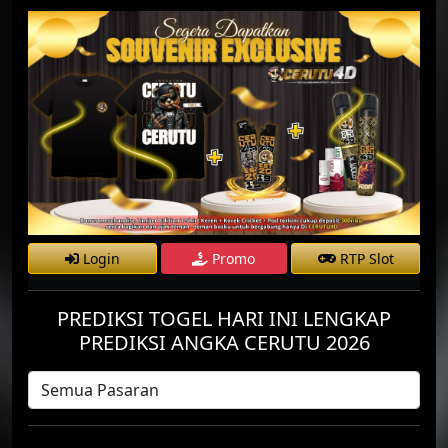
Login
Promo
RTP Slot
PREDIKSI TOGEL HARI INI LENGKAP
PREDIKSI ANGKA CERUTU 2026