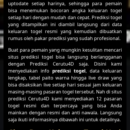
uptodate setiap harinya, sehingga para pemain
bisa menemukan bocoran angka keluaran togel
setiap hari dengan mudah dan cepat. Prediksi togel
yang ditampilkan ini diambil langsung dari data
keluaran togel resmi yang kemudian dibuatkan
rumus oleh pakar prediksi yang sudah profesional.
Buat para pemain yang mungkin kesulitan mencari
situs prediksi togel bisa langsung berlangganan
dengan Prediksi Cerutu4D saja. Disini kami
menyediakan info
prediksi togel
, data keluaran
lengkap, tabel paito warna hingga live draw yang
bisa disaksikan live setiap hari sesuai jam keluaran
masing-masing pasaran togel tersebut. Nah di situs
prediksi Cerutu4D kami menyediakan 12 pasaran
togel resmi dan terpercaya yang bisa Anda
mainkan dengan resmi dan anti nawala. Langsung
saja ikuti informasinya dibawah ini untuk detailnya.