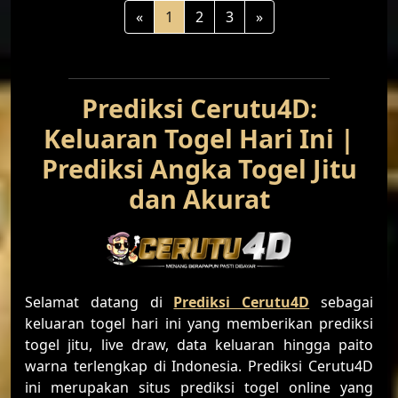
«
1
2
3
»
Prediksi Cerutu4D:
Keluaran Togel Hari Ini |
Prediksi Angka Togel Jitu
dan Akurat
Selamat datang di
Prediksi Cerutu4D
sebagai
keluaran togel hari ini yang memberikan prediksi
togel jitu, live draw, data keluaran hingga paito
warna terlengkap di Indonesia. Prediksi Cerutu4D
ini merupakan situs prediksi togel online yang