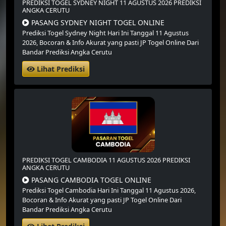
PREDIKSI TOGEL SYDNEY NIGHT 11 AGUSTUS 2026 PREDIKSI
ANGKA CERUTU
PASANG SYDNEY NIGHT TOGEL ONLINE
Prediksi Togel Sydney Night Hari Ini Tanggal 11 Agustus
2026,
Bocoran & Info Akurat yang pasti JP Togel Online Dari
Bandar Prediksi Angka Cerutu
Lihat Prediksi
PREDIKSI TOGEL CAMBODIA 11 AGUSTUS 2026 PREDIKSI
ANGKA CERUTU
PASANG CAMBODIA TOGEL ONLINE
Prediksi Togel Cambodia Hari Ini Tanggal 11 Agustus 2026,
Bocoran & Info Akurat yang pasti JP Togel Online Dari
Bandar Prediksi Angka Cerutu