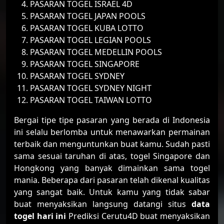
PASARAN TOGEL ISRAEL 4D
PASARAN TOGEL JAPAN POOLS
PASARAN TOGEL KUBA LOTTO
PASARAN TOGEL LEGIAN POOLS
PASARAN TOGEL MEDELLIN POOLS
PASARAN TOGEL SINGAPORE
PASARAN TOGEL SYDNEY
PASARAN TOGEL SYDNEY NIGHT
PASARAN TOGEL TAIWAN LOTTO
Bergai tipe tipe pasaran yang berada di Indonesia
ini selalu berlomba untuk menawarkan permainan
terbaik dan menguntunkan buat kamu. Sudah pasti
sama sesuai taruhan di atas, togel Singapore dan
Hongkong yang banyak dimainkan sama togel
mania. Beberapa dari pasaran telah dikenal kualitas
yang sangat baik. Untuk kamu yang tidak sabar
buat menyaksikan langsung datangi situs
data
togel hari ini
Prediksi Cerutu4D buat menyaksikan