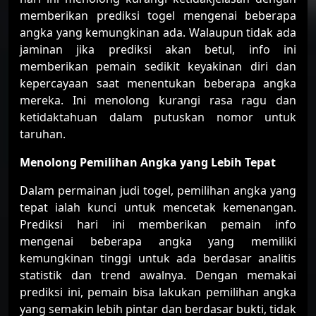
memberikan prediksi togel mengenai beberapa
angka yang kemungkinan ada. Walaupun tidak ada
jaminan jika prediksi akan betul, info ini
memberikan pemain sedikit keyakinan diri dan
kepercayaan saat menentukan beberapa angka
mereka. Ini menolong kurangi rasa ragu dan
ketidaktahuan dalam putuskan nomor untuk
taruhan.
Menolong Pemilihan Angka yang Lebih Tepat
Dalam permainan judi togel, pemilihan angka yang
tepat ialah kunci untuk mencetak kemenangan.
Prediksi hari ini memberikan pemain info
mengenai beberapa angka yang memiliki
kemungkinan tinggi untuk ada berdasar analitis
statistik dan trend awalnya. Dengan memakai
prediksi ini, pemain bisa lakukan pemilihan angka
yang semakin lebih pintar dan berdasar bukti, tidak