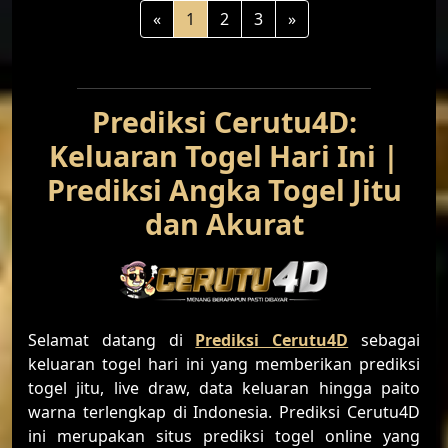
«
1
2
3
»
Prediksi Cerutu4D:
Keluaran Togel Hari Ini |
Prediksi Angka Togel Jitu
dan Akurat
Selamat datang di
Prediksi Cerutu4D
sebagai
keluaran togel hari ini yang memberikan prediksi
togel jitu, live draw, data keluaran hingga paito
warna terlengkap di Indonesia. Prediksi Cerutu4D
ini merupakan situs prediksi togel online yang