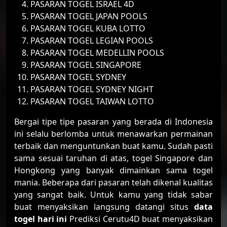
PASARAN TOGEL ISRAEL 4D
PASARAN TOGEL JAPAN POOLS
PASARAN TOGEL KUBA LOTTO
PASARAN TOGEL LEGIAN POOLS
PASARAN TOGEL MEDELLIN POOLS
PASARAN TOGEL SINGAPORE
PASARAN TOGEL SYDNEY
PASARAN TOGEL SYDNEY NIGHT
PASARAN TOGEL TAIWAN LOTTO
Bergai tipe tipe pasaran yang berada di Indonesia
ini selalu berlomba untuk menawarkan permainan
terbaik dan menguntunkan buat kamu. Sudah pasti
sama sesuai taruhan di atas, togel Singapore dan
Hongkong yang banyak dimainkan sama togel
mania. Beberapa dari pasaran telah dikenal kualitas
yang sangat baik. Untuk kamu yang tidak sabar
buat menyaksikan langsung datangi situs
data
togel hari ini
Prediksi Cerutu4D buat menyaksikan