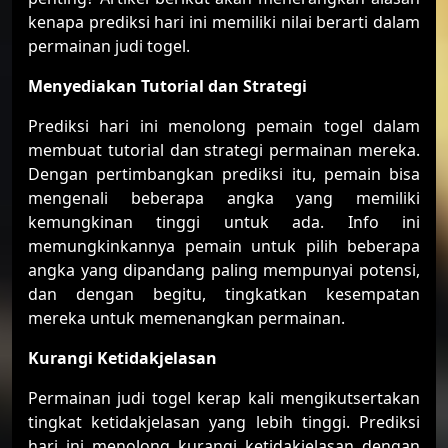
kenapa prediksi hari ini memiliki nilai berarti dalam
permainan judi togel.
Menyediakan Tutorial dan Strategi
Prediksi hari ini menolong pemain togel dalam
membuat tutorial dan strategi permainan mereka.
Dengan pertimbangkan prediksi itu, pemain bisa
mengenali beberapa angka yang memiliki
kemungkinan tinggi untuk ada. Info ini
memungkinkannya pemain untuk pilih beberapa
angka yang dipandang paling mempunyai potensi,
dan dengan begitu, tingkatkan kesempatan
mereka untuk memenangkan permainan.
Kurangi Ketidakjelasan
Permainan judi togel kerap kali mengikutsertakan
tingkat ketidakjelasan yang lebih tinggi. Prediksi
hari ini menolong kurangi ketidakjelasan dengan