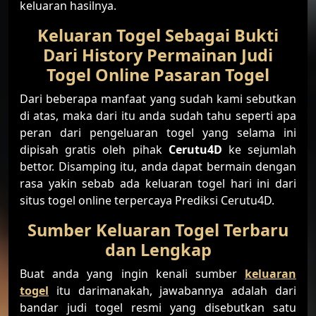
keluaran hasilnya.
Keluaran Togel Sebagai Bukti
Dari History Permainan Judi
Togel Online Pasaran Togel
Dari beberapa manfaat yang sudah kami sebutkan
di atas, maka dari itu anda sudah tahu seperti apa
peran dari pengeluaran togel yang selama ini
dipisah gratis oleh pihak
Cerutu4D
ke sejumlah
bettor. Disamping itu, anda dapat bermain dengan
rasa yakin sebab ada keluaran togel hari ini dari
situs togel online terpercaya Prediksi Cerutu4D.
Sumber Keluaran Togel Terbaru
dan Lengkap
Buat anda yang ingin kenali sumber
keluaran
togel
itu darimanakah, jawabannya adalah dari
bandar judi togel resmi yang disebutkan satu