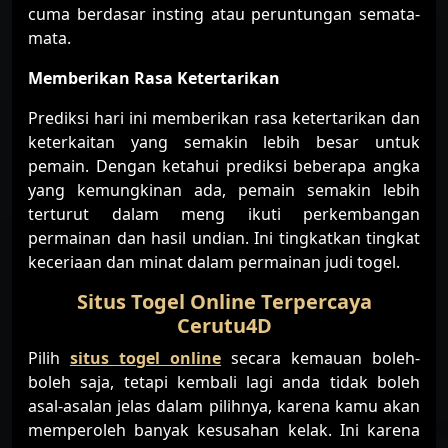
cuma berdasar insting atau peruntungan semata-
mata.
Memberikan Rasa Ketertarikan
Prediksi hari ini memberikan rasa ketertarikan dan
keterkaitan yang semakin lebih besar untuk
pemain. Dengan ketahui prediksi beberapa angka
yang kemungkinan ada, pemain semakin lebih
terturut dalam meng ikuti perkembangan
permainan dan hasil undian. Ini tingkatkan tingkat
keceriaan dan minat dalam permainan judi togel.
Situs Togel Online Terpercaya
Cerutu4D
Pilih
situs togel online
secara kemauan boleh-
boleh saja, tetapi kembali lagi anda tidak boleh
asal-asalan jelas dalam pilihnya, karena kamu akan
memperoleh banyak kesusahan kelak. Ini karena