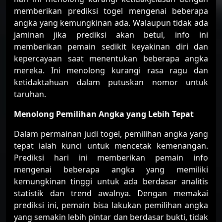
memberikan prediksi togel mengenai beberapa
angka yang kemungkinan ada. Walaupun tidak ada
jaminan jika prediksi akan betul, info ini
memberikan pemain sedikit keyakinan diri dan
kepercayaan saat menentukan beberapa angka
mereka. Ini menolong kurangi rasa ragu dan
ketidaktahuan dalam putuskan nomor untuk
taruhan.
Menolong Pemilihan Angka yang Lebih Tepat
Dalam permainan judi togel, pemilihan angka yang
tepat ialah kunci untuk mencetak kemenangan.
Prediksi hari ini memberikan pemain info
mengenai beberapa angka yang memiliki
kemungkinan tinggi untuk ada berdasar analitis
statistik dan trend awalnya. Dengan memakai
prediksi ini, pemain bisa lakukan pemilihan angka
yang semakin lebih pintar dan berdasar bukti, tidak