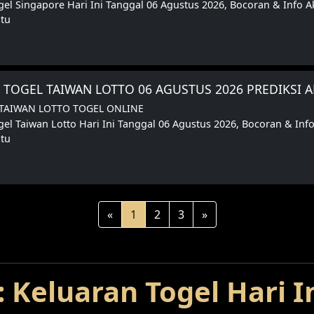
gel Singapore Hari Ini Tanggal 06 Agustus 2026,
Bocoran & Info Ak
tu
I TOGEL TAIWAN LOTTO 06 AGUSTUS 2026 PREDIKSI 
TAIWAN LOTTO TOGEL ONLINE
gel Taiwan Lotto Hari Ini Tanggal 06 Agustus 2026,
Bocoran & Info
tu
«
1
2
3
»
 Keluaran Togel Hari I