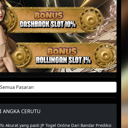
SI ANGKA CERUTU
fo Akurat yang pasti JP Togel Online Dari Bandar Prediksi