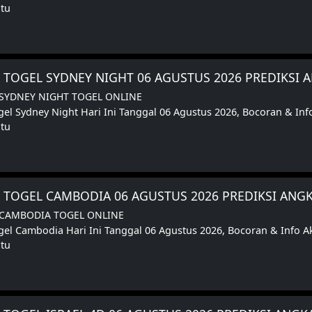
tu
I TOGEL SYDNEY NIGHT 06 AGUSTUS 2026 PREDIKSI 
SYDNEY NIGHT TOGEL ONLINE
gel Sydney Night Hari Ini Tanggal 06 Agustus 2026,
Bocoran & Info
tu
I TOGEL CAMBODIA 06 AGUSTUS 2026 PREDIKSI ANG
CAMBODIA TOGEL ONLINE
gel Cambodia Hari Ini Tanggal 06 Agustus 2026,
Bocoran & Info Ak
tu