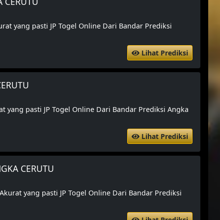
KA CERUTU
rat yang pasti JP Togel Online Dari Bandar Prediksi
Lihat Prediksi
CERUTU
t yang pasti JP Togel Online Dari Bandar Prediksi Angka
Lihat Prediksi
ANGKA CERUTU
Akurat yang pasti JP Togel Online Dari Bandar Prediksi
Lihat Prediksi