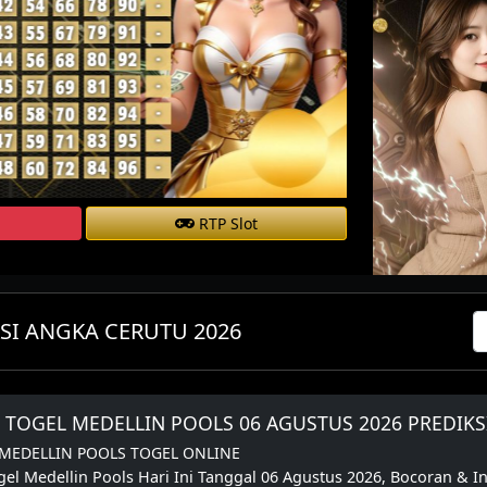
RTP Slot
KSI ANGKA CERUTU 2026
I TOGEL MEDELLIN POOLS 06 AGUSTUS 2026 PREDIK
MEDELLIN POOLS TOGEL ONLINE
gel Medellin Pools Hari Ini Tanggal 06 Agustus 2026,
Bocoran & In