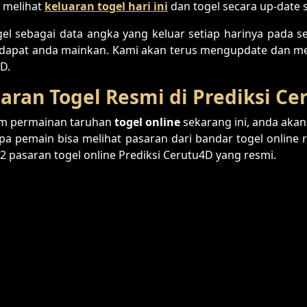
t melihat
keluaran togel hari ini
dan togel secara up-date s
el sebagai data angka yang keluar setiap harinya pada seti
dapat anda mainkan. Kami akan terus mengupdate dan me
D.
aran Togel Resmi di Prediksi C
lam permainan taruhan
togel online
sekarang ini, anda akan 
erapa pemain bisa melihat pasaran dari bandar togel onlin
 12 pasaran togel online Prediksi Cerutu4D yang resmi.