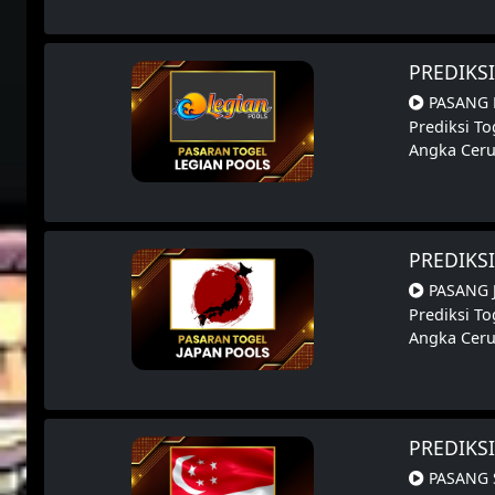
PREDIKS
PASANG 
Prediksi To
Angka Ceru
PREDIKS
PASANG 
Prediksi To
Angka Ceru
PREDIKS
PASANG 