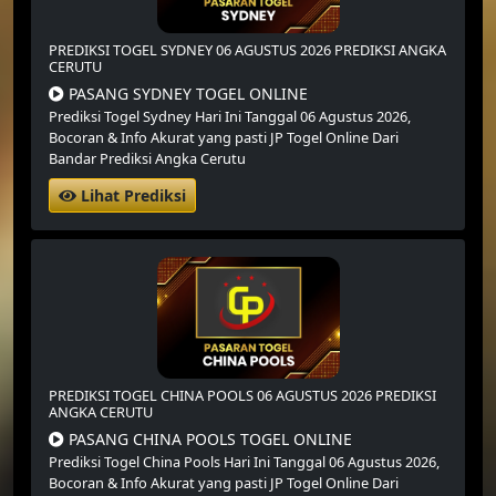
PREDIKSI TOGEL SYDNEY 06 AGUSTUS 2026 PREDIKSI ANGKA
CERUTU
PASANG SYDNEY TOGEL ONLINE
Prediksi Togel Sydney Hari Ini Tanggal 06 Agustus 2026,
Bocoran & Info Akurat yang pasti JP Togel Online Dari
Bandar Prediksi Angka Cerutu
Lihat Prediksi
PREDIKSI TOGEL CHINA POOLS 06 AGUSTUS 2026 PREDIKSI
ANGKA CERUTU
PASANG CHINA POOLS TOGEL ONLINE
Prediksi Togel China Pools Hari Ini Tanggal 06 Agustus 2026,
Bocoran & Info Akurat yang pasti JP Togel Online Dari