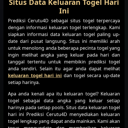
Situs Data Keluaran Togel Hari
Ini
Prediksi Cerutu4D sebagai situs togel terpercaya
dengan informasi keluaran togel terlengkap. Kami
siapkan informasi data keluaran togel paling up-
date dari pusat langsung. Situs ini memiliki arah
untuk menolong anda beberapa pecinta togel yang
ingin melihat angka yang keluar pada hari dan
tanggal tertentu untuk membikin prediksi togel
anda sendiri. Selain itu agar anda dapat melihat
keluaran togel hari ini
dan togel secara up-date
setiap harinya.
Apa anda kenali apa itu keluaran togel? Keluaran
togel sebagai data angka yang keluar setiap
harinya pada setiap pools. Situs data keluaran togel
hari ini Prediksi Cerutu4D menyediakan keluaran
togel lengkap yang dapat anda mainkan. Kami akan