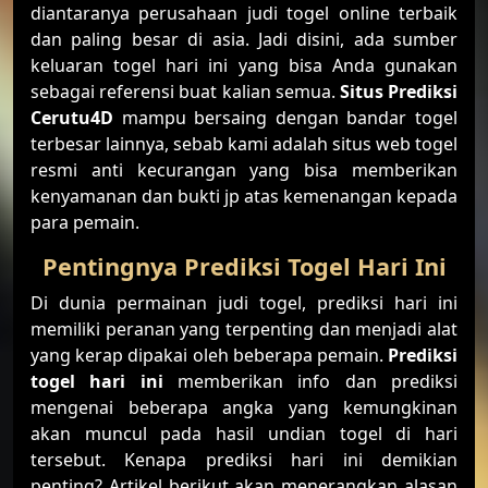
diantaranya perusahaan judi togel online terbaik
dan paling besar di asia. Jadi disini, ada sumber
keluaran togel hari ini yang bisa Anda gunakan
sebagai referensi buat kalian semua.
Situs Prediksi
Cerutu4D
mampu bersaing dengan bandar togel
terbesar lainnya, sebab kami adalah situs web togel
resmi anti kecurangan yang bisa memberikan
kenyamanan dan bukti jp atas kemenangan kepada
para pemain.
Pentingnya Prediksi Togel Hari Ini
Di dunia permainan judi togel, prediksi hari ini
memiliki peranan yang terpenting dan menjadi alat
yang kerap dipakai oleh beberapa pemain.
Prediksi
togel hari ini
memberikan info dan prediksi
mengenai beberapa angka yang kemungkinan
akan muncul pada hasil undian togel di hari
tersebut. Kenapa prediksi hari ini demikian
penting? Artikel berikut akan menerangkan alasan