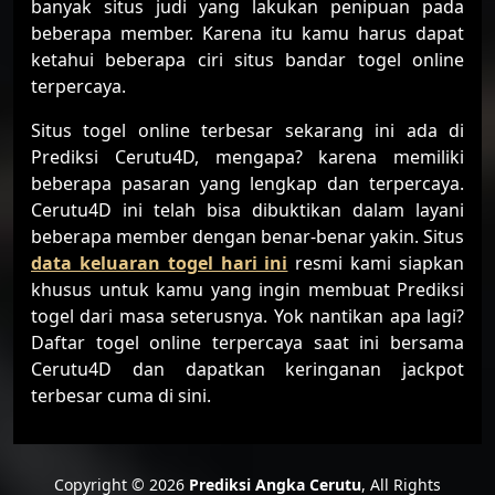
banyak situs judi yang lakukan penipuan pada
beberapa member. Karena itu kamu harus dapat
ketahui beberapa ciri situs bandar togel online
terpercaya.
Situs togel online terbesar sekarang ini ada di
Prediksi Cerutu4D, mengapa? karena memiliki
beberapa pasaran yang lengkap dan terpercaya.
Cerutu4D ini telah bisa dibuktikan dalam layani
beberapa member dengan benar-benar yakin. Situs
data keluaran togel hari ini
resmi kami siapkan
khusus untuk kamu yang ingin membuat Prediksi
togel dari masa seterusnya. Yok nantikan apa lagi?
Daftar togel online terpercaya saat ini bersama
Cerutu4D dan dapatkan keringanan jackpot
terbesar cuma di sini.
Copyright © 2026
Prediksi Angka Cerutu
, All Rights