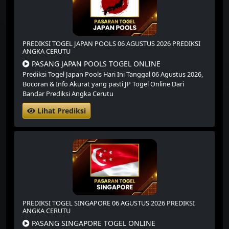
PREDIKSI TOGEL JAPAN POOLS 06 AGUSTUS 2026 PREDIKSI
ANGKA CERUTU
PASANG JAPAN POOLS TOGEL ONLINE
Prediksi Togel Japan Pools Hari Ini Tanggal 06 Agustus 2026,
Bocoran & Info Akurat yang pasti JP Togel Online Dari
Bandar Prediksi Angka Cerutu
Lihat Prediksi
PREDIKSI TOGEL SINGAPORE 06 AGUSTUS 2026 PREDIKSI
ANGKA CERUTU
PASANG SINGAPORE TOGEL ONLINE