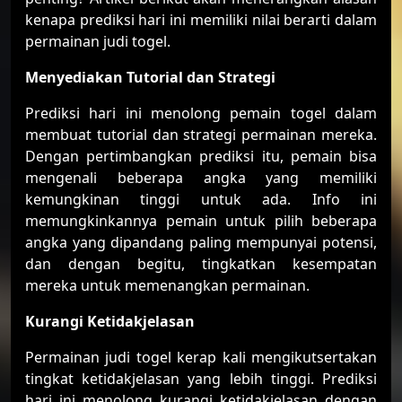
kenapa prediksi hari ini memiliki nilai berarti dalam
permainan judi togel.
Menyediakan Tutorial dan Strategi
Prediksi hari ini menolong pemain togel dalam
membuat tutorial dan strategi permainan mereka.
Dengan pertimbangkan prediksi itu, pemain bisa
mengenali beberapa angka yang memiliki
kemungkinan tinggi untuk ada. Info ini
memungkinkannya pemain untuk pilih beberapa
angka yang dipandang paling mempunyai potensi,
dan dengan begitu, tingkatkan kesempatan
mereka untuk memenangkan permainan.
Kurangi Ketidakjelasan
Permainan judi togel kerap kali mengikutsertakan
tingkat ketidakjelasan yang lebih tinggi. Prediksi
hari ini menolong kurangi ketidakjelasan dengan