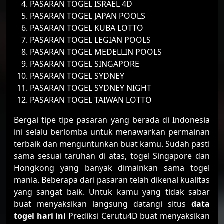
PASARAN TOGEL ISRAEL 4D
PASARAN TOGEL JAPAN POOLS
PASARAN TOGEL KUBA LOTTO
PASARAN TOGEL LEGIAN POOLS
PASARAN TOGEL MEDELLIN POOLS
PASARAN TOGEL SINGAPORE
PASARAN TOGEL SYDNEY
PASARAN TOGEL SYDNEY NIGHT
PASARAN TOGEL TAIWAN LOTTO
Bergai tipe tipe pasaran yang berada di Indonesia
ini selalu berlomba untuk menawarkan permainan
terbaik dan menguntunkan buat kamu. Sudah pasti
sama sesuai taruhan di atas, togel Singapore dan
Hongkong yang banyak dimainkan sama togel
mania. Beberapa dari pasaran telah dikenal kualitas
yang sangat baik. Untuk kamu yang tidak sabar
buat menyaksikan langsung datangi situs
data
togel hari ini
Prediksi Cerutu4D buat menyaksikan