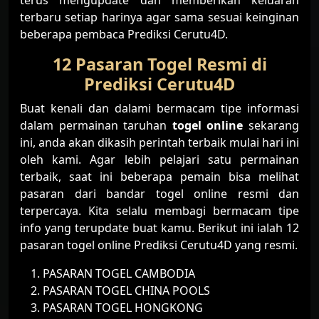
terus mengupdate dan memberikan keluaran
terbaru setiap harinya agar sama sesuai keinginan
beberapa pembaca Prediksi Cerutu4D.
12 Pasaran Togel Resmi di
Prediksi Cerutu4D
Buat kenali dan dalami bermacam tipe informasi
dalam permainan taruhan
togel online
sekarang
ini, anda akan dikasih perintah terbaik mulai hari ini
oleh kami. Agar lebih pelajari satu permainan
terbaik, saat ini beberapa pemain bisa melihat
pasaran dari bandar togel online resmi dan
terpercaya. Kita selalu membagi bermacam tipe
info yang terupdate buat kamu. Berikut ini ialah 12
pasaran togel online Prediksi Cerutu4D yang resmi.
PASARAN TOGEL CAMBODIA
PASARAN TOGEL CHINA POOLS
PASARAN TOGEL HONGKONG