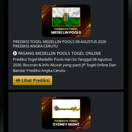
PREDIKSI TOGEL MEDELLIN POOLS 08 AGUSTUS 2026
PREDIKSI ANGKA CERUTU
PASANG MEDELLIN POOLS TOGEL ONLINE
Prediksi Togel Medellin Pools Hari Ini Tanggal 08 Agustus
2026,
Bocoran & Info Akurat yang pasti JP Togel Online Dari
Bandar Prediksi Angka Cerutu
Lihat Prediksi