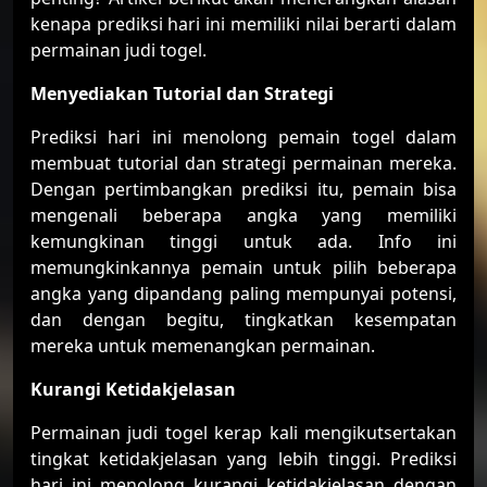
kenapa prediksi hari ini memiliki nilai berarti dalam
permainan judi togel.
Menyediakan Tutorial dan Strategi
Prediksi hari ini menolong pemain togel dalam
membuat tutorial dan strategi permainan mereka.
Dengan pertimbangkan prediksi itu, pemain bisa
mengenali beberapa angka yang memiliki
kemungkinan tinggi untuk ada. Info ini
memungkinkannya pemain untuk pilih beberapa
angka yang dipandang paling mempunyai potensi,
dan dengan begitu, tingkatkan kesempatan
mereka untuk memenangkan permainan.
Kurangi Ketidakjelasan
Permainan judi togel kerap kali mengikutsertakan
tingkat ketidakjelasan yang lebih tinggi. Prediksi
hari ini menolong kurangi ketidakjelasan dengan