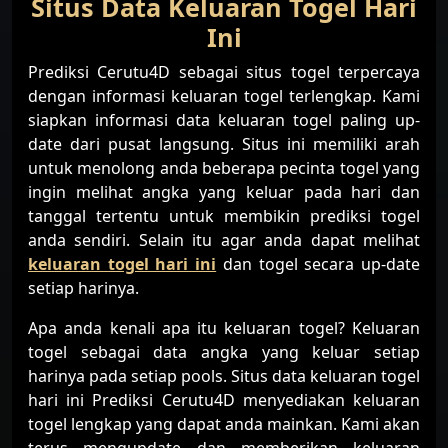
Situs Data Keluaran Togel Hari
Ini
Prediksi Cerutu4D sebagai situs togel terpercaya
dengan informasi keluaran togel terlengkap. Kami
siapkan informasi data keluaran togel paling up-
date dari pusat langsung. Situs ini memiliki arah
untuk menolong anda beberapa pecinta togel yang
ingin melihat angka yang keluar pada hari dan
tanggal tertentu untuk membikin prediksi togel
anda sendiri. Selain itu agar anda dapat melihat
keluaran togel hari ini
dan togel secara up-date
setiap harinya.
Apa anda kenali apa itu keluaran togel? Keluaran
togel sebagai data angka yang keluar setiap
harinya pada setiap pools. Situs data keluaran togel
hari ini Prediksi Cerutu4D menyediakan keluaran
togel lengkap yang dapat anda mainkan. Kami akan