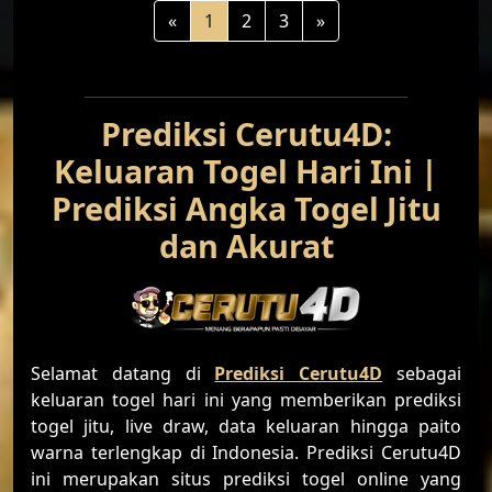
«
1
2
3
»
Prediksi Cerutu4D:
Keluaran Togel Hari Ini |
Prediksi Angka Togel Jitu
dan Akurat
Selamat datang di
Prediksi Cerutu4D
sebagai
keluaran togel hari ini yang memberikan prediksi
togel jitu, live draw, data keluaran hingga paito
warna terlengkap di Indonesia. Prediksi Cerutu4D
ini merupakan situs prediksi togel online yang