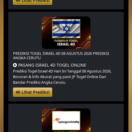
Lihat Prediksi
PREDIKSI TOGEL ISRAEL 4D 08 AGUSTUS 2026 PREDIKSI
ANGKA CERUTU
PASANG ISRAEL 4D TOGEL ONLINE
Prediksi Togel Israel 4D Hari Ini Tanggal 08 Agustus 2026,
Bocoran & Info Akurat yang pasti JP Togel Online Dari
Bandar Prediksi Angka Cerutu
Lihat Prediksi