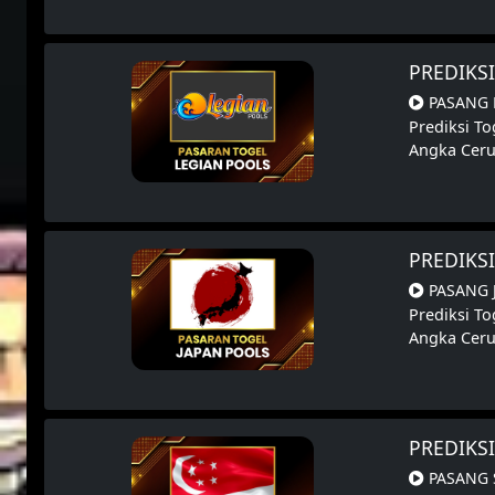
PREDIKS
PASANG 
Prediksi To
Angka Ceru
PREDIKS
PASANG 
Prediksi To
Angka Ceru
PREDIKS
PASANG 