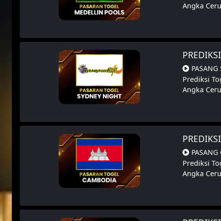
Angka Ceru
PREDIKS
PASANG 
Prediksi To
Angka Ceru
PREDIKS
PASANG 
Prediksi To
Angka Ceru