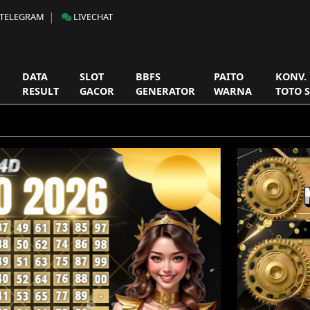
TELEGRAM
LIVECHAT
DATA
SLOT
BBFS
PAITO
KONV.
RESULT
GACOR
GENERATOR
WARNA
TOTO 