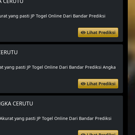
KA CERUTU
rat yang pasti JP Togel Online Dari Bandar Prediksi
Lihat Prediksi
CERUTU
t yang pasti JP Togel Online Dari Bandar Prediksi Angka
Lihat Prediksi
ANGKA CERUTU
Akurat yang pasti JP Togel Online Dari Bandar Prediksi
Lihat Prediksi