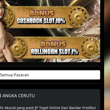
SI ANGKA CERUTU
fo Akurat yang pasti JP Togel Online Dari Bandar Prediksi