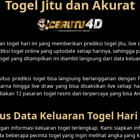
Togel Jitu dan Akurat
n togel hari ini yang memberikan prediksi togel jitu, live
ediksi togel online yang uptodate setiap harinya, sehing
togel yang ditampilkan ini diambil langsung dari data kel
tus prediksi togel bisa langsung berlangganan dengan P
warna hingga live draw yang bisa disaksikan live setiap 
ediakan 12 pasaran togel resmi dan terpercaya yang bisa 
tus Data Keluaran Togel Hari 
ngan informasi keluaran togel terlengkap. Kami siapkan inf
da beberapa pecinta togel yang ingin melihat angka yang 