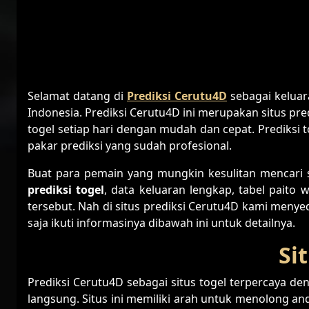
Selamat datang di
Prediksi Cerutu4D
sebagai keluara
Indonesia. Prediksi Cerutu4D ini merupakan situs pr
togel setiap hari dengan mudah dan cepat. Prediksi 
pakar prediksi yang sudah profesional.
Buat para pemain yang mungkin kesulitan mencari si
prediksi togel
, data keluaran lengkap, tabel paito 
tersebut. Nah di situs prediksi Cerutu4D kami meny
saja ikuti informasinya dibawah ini untuk detailnya.
Si
Prediksi Cerutu4D sebagai situs togel terpercaya de
langsung. Situs ini memiliki arah untuk menolong an