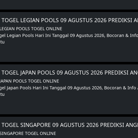
I TOGEL LEGIAN POOLS 09 AGUSTUS 2026 PREDIKSI 
LEGIAN POOLS TOGEL ONLINE
gel Legian Pools Hari Ini Tanggal 09 Agustus 2026,
Bocoran & Info
tu
I TOGEL JAPAN POOLS 09 AGUSTUS 2026 PREDIKSI A
JAPAN POOLS TOGEL ONLINE
gel Japan Pools Hari Ini Tanggal 09 Agustus 2026,
Bocoran & Info 
tu
I TOGEL SINGAPORE 09 AGUSTUS 2026 PREDIKSI AN
SINGAPORE TOGEL ONLINE