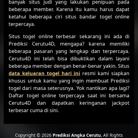
banyak situs judi yang lakukan penipuan pada
beberapa member. Karena itu kamu harus dapat
ketahui beberapa ciri situs bandar togel online
terpercaya.
Situs togel online terbesar sekarang ini ada di
Prediksi Cerutu4D, mengapa? karena memiliki
beberapa pasaran yang lengkap dan terpercaya.
Cerutu4D ini telah bisa dibuktikan dalam layani
beberapa member dengan benar-benar yakin. Situs
data keluaran togel hari ini
resmi kami siapkan
khusus untuk kamu yang ingin membuat Prediksi
togel dari masa seterusnya. Yok nantikan apa lagi?
Daftar togel online terpercaya saat ini bersama
Cerutu4D dan dapatkan keringanan jackpot
terbesar cuma di sini.
Copyright © 2026
Prediksi Angka Cerutu
, All Rights