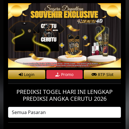
Login
Promo
RTP Slot
PREDIKSI TOGEL HARI INI LENGKAP
PREDIKSI ANGKA CERUTU 2026