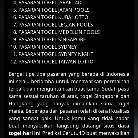
PASARAN TOGEL ISRAEL 4D
PASARAN TOGEL JAPAN POOLS
PASARAN TOGEL KUBA LOTTO
PASARAN TOGEL LEGIAN POOLS
PASARAN TOGEL MEDELLIN POOLS
PASARAN TOGEL SINGAPORE
PASARAN TOGEL SYDNEY
PASARAN TOGEL SYDNEY NIGHT
PASARAN TOGEL TAIWAN LOTTO
Bergai tipe tipe pasaran yang berada di Indonesia
ini selalu berlomba untuk menawarkan permainan
terbaik dan menguntunkan buat kamu. Sudah pasti
sama sesuai taruhan di atas, togel Singapore dan
Hongkong yang banyak dimainkan sama togel
mania. Beberapa dari pasaran telah dikenal kualitas
yang sangat baik. Untuk kamu yang tidak sabar
buat menyaksikan langsung datangi situs
data
togel hari ini
Prediksi Cerutu4D buat menyaksikan