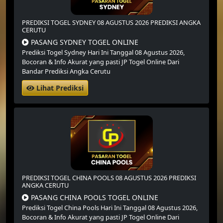
PREDIKSI TOGEL SYDNEY 08 AGUSTUS 2026 PREDIKSI ANGKA
CERUTU
PASANG SYDNEY TOGEL ONLINE
Prediksi Togel Sydney Hari Ini Tanggal 08 Agustus 2026,
Bocoran & Info Akurat yang pasti JP Togel Online Dari
Bandar Prediksi Angka Cerutu
Lihat Prediksi
PREDIKSI TOGEL CHINA POOLS 08 AGUSTUS 2026 PREDIKSI
ANGKA CERUTU
PASANG CHINA POOLS TOGEL ONLINE
Prediksi Togel China Pools Hari Ini Tanggal 08 Agustus 2026,
Bocoran & Info Akurat yang pasti JP Togel Online Dari