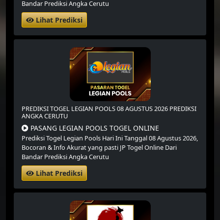
Bandar Prediksi Angka Cerutu
Lihat Prediksi
PREDIKSI TOGEL LEGIAN POOLS 08 AGUSTUS 2026 PREDIKSI
ANGKA CERUTU
PASANG LEGIAN POOLS TOGEL ONLINE
Prediksi Togel Legian Pools Hari Ini Tanggal 08 Agustus 2026,
Bocoran & Info Akurat yang pasti JP Togel Online Dari
Bandar Prediksi Angka Cerutu
Lihat Prediksi