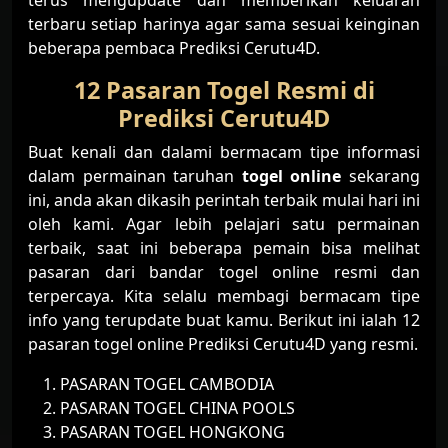
terus mengupdate dan memberikan keluaran
terbaru setiap harinya agar sama sesuai keinginan
beberapa pembaca Prediksi Cerutu4D.
12 Pasaran Togel Resmi di
Prediksi Cerutu4D
Buat kenali dan dalami bermacam tipe informasi
dalam permainan taruhan
togel online
sekarang
ini, anda akan dikasih perintah terbaik mulai hari ini
oleh kami. Agar lebih pelajari satu permainan
terbaik, saat ini beberapa pemain bisa melihat
pasaran dari bandar togel online resmi dan
terpercaya. Kita selalu membagi bermacam tipe
info yang terupdate buat kamu. Berikut ini ialah 12
pasaran togel online Prediksi Cerutu4D yang resmi.
PASARAN TOGEL CAMBODIA
PASARAN TOGEL CHINA POOLS
PASARAN TOGEL HONGKONG