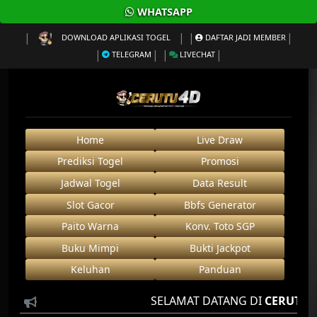
WHATSAPP
DOWNLOAD APLIKASI TOGEL
DAFTAR JADI MEMBER
TELEGRAM
LIVECHAT
Home
Live Draw
Prediksi Togel
Promosi
Jadwal Togel
Data Result
Slot Gacor
Bbfs Generator
Paito Warna
Konv. Toto SGP
Buku Mimpi
Bukti Jackpot
Keluhan
Panduan
SELAMAT DATANG DI
CERUTU4D
B