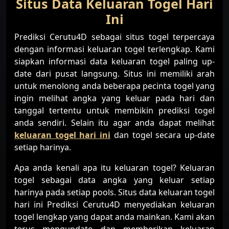
Situs Data Keluaran Togel Hari
Ini
Prediksi Cerutu4D sebagai situs togel terpercaya
dengan informasi keluaran togel terlengkap. Kami
siapkan informasi data keluaran togel paling up-
date dari pusat langsung. Situs ini memiliki arah
untuk menolong anda beberapa pecinta togel yang
ingin melihat angka yang keluar pada hari dan
tanggal tertentu untuk membikin prediksi togel
anda sendiri. Selain itu agar anda dapat melihat
keluaran togel hari ini
dan togel secara up-date
setiap harinya.
Apa anda kenali apa itu keluaran togel? Keluaran
togel sebagai data angka yang keluar setiap
harinya pada setiap pools. Situs data keluaran togel
hari ini Prediksi Cerutu4D menyediakan keluaran
togel lengkap yang dapat anda mainkan. Kami akan