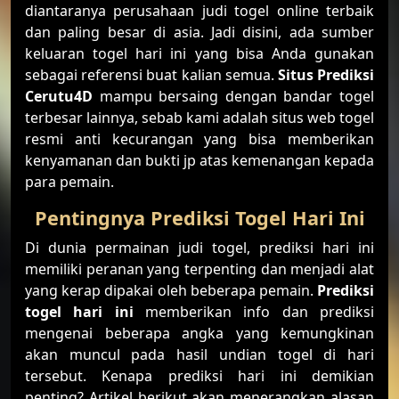
diantaranya perusahaan judi togel online terbaik
dan paling besar di asia. Jadi disini, ada sumber
keluaran togel hari ini yang bisa Anda gunakan
sebagai referensi buat kalian semua.
Situs Prediksi
Cerutu4D
mampu bersaing dengan bandar togel
terbesar lainnya, sebab kami adalah situs web togel
resmi anti kecurangan yang bisa memberikan
kenyamanan dan bukti jp atas kemenangan kepada
para pemain.
Pentingnya Prediksi Togel Hari Ini
Di dunia permainan judi togel, prediksi hari ini
memiliki peranan yang terpenting dan menjadi alat
yang kerap dipakai oleh beberapa pemain.
Prediksi
togel hari ini
memberikan info dan prediksi
mengenai beberapa angka yang kemungkinan
akan muncul pada hasil undian togel di hari
tersebut. Kenapa prediksi hari ini demikian
penting? Artikel berikut akan menerangkan alasan