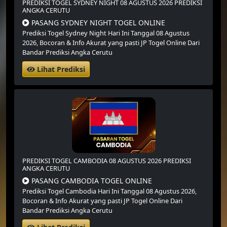
PREDIKSI TOGEL SYDNEY NIGHT 08 AGUSTUS 2026 PREDIKSI
ANGKA CERUTU
PASANG SYDNEY NIGHT TOGEL ONLINE
Prediksi Togel Sydney Night Hari Ini Tanggal 08 Agustus
2026,
Bocoran & Info Akurat yang pasti JP Togel Online Dari
Bandar Prediksi Angka Cerutu
Lihat Prediksi
PREDIKSI TOGEL CAMBODIA 08 AGUSTUS 2026 PREDIKSI
ANGKA CERUTU
PASANG CAMBODIA TOGEL ONLINE
Prediksi Togel Cambodia Hari Ini Tanggal 08 Agustus 2026,
Bocoran & Info Akurat yang pasti JP Togel Online Dari
Bandar Prediksi Angka Cerutu