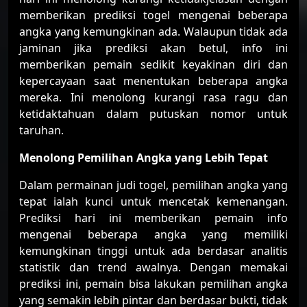
memberikan prediksi togel mengenai beberapa
angka yang kemungkinan ada. Walaupun tidak ada
jaminan jika prediksi akan betul, info ini
memberikan pemain sedikit keyakinan diri dan
kepercayaan saat menentukan beberapa angka
mereka. Ini menolong kurangi rasa ragu dan
ketidaktahuan dalam putuskan nomor untuk
taruhan.
Menolong Pemilihan Angka yang Lebih Tepat
Dalam permainan judi togel, pemilihan angka yang
tepat ialah kunci untuk mencetak kemenangan.
Prediksi hari ini memberikan pemain info
mengenai beberapa angka yang memiliki
kemungkinan tinggi untuk ada berdasar analitis
statistik dan trend awalnya. Dengan memakai
prediksi ini, pemain bisa lakukan pemilihan angka
yang semakin lebih pintar dan berdasar bukti, tidak