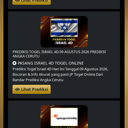
Lihat Prediksi
PREDIKSI TOGEL ISRAEL 4D 09 AGUSTUS 2026 PREDIKSI
ANGKA CERUTU
PASANG ISRAEL 4D TOGEL ONLINE
Prediksi Togel Israel 4D Hari Ini Tanggal 09 Agustus 2026,
Bocoran & Info Akurat yang pasti JP Togel Online Dari
Bandar Prediksi Angka Cerutu
Lihat Prediksi