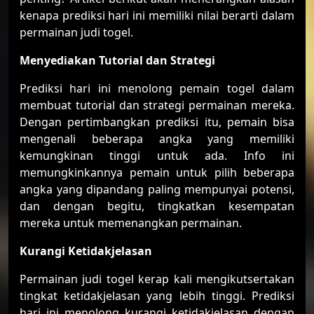
kenapa prediksi hari ini memiliki nilai berarti dalam
permainan judi togel.
Menyediakan Tutorial dan Strategi
Prediksi hari ini menolong pemain togel dalam
membuat tutorial dan strategi permainan mereka.
Dengan pertimbangkan prediksi itu, pemain bisa
mengenali beberapa angka yang memiliki
kemungkinan tinggi untuk ada. Info ini
memungkinkannya pemain untuk pilih beberapa
angka yang dipandang paling mempunyai potensi,
dan dengan begitu, tingkatkan kesempatan
mereka untuk memenangkan permainan.
Kurangi Ketidakjelasan
Permainan judi togel kerap kali mengikutsertakan
tingkat ketidakjelasan yang lebih tinggi. Prediksi
hari ini menolong kurangi ketidakjelasan dengan