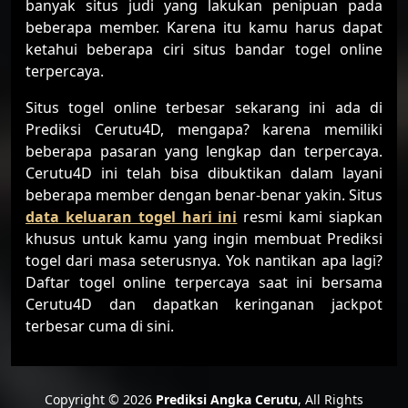
banyak situs judi yang lakukan penipuan pada
beberapa member. Karena itu kamu harus dapat
ketahui beberapa ciri situs bandar togel online
terpercaya.
Situs togel online terbesar sekarang ini ada di
Prediksi Cerutu4D, mengapa? karena memiliki
beberapa pasaran yang lengkap dan terpercaya.
Cerutu4D ini telah bisa dibuktikan dalam layani
beberapa member dengan benar-benar yakin. Situs
data keluaran togel hari ini
resmi kami siapkan
khusus untuk kamu yang ingin membuat Prediksi
togel dari masa seterusnya. Yok nantikan apa lagi?
Daftar togel online terpercaya saat ini bersama
Cerutu4D dan dapatkan keringanan jackpot
terbesar cuma di sini.
Copyright © 2026
Prediksi Angka Cerutu
, All Rights