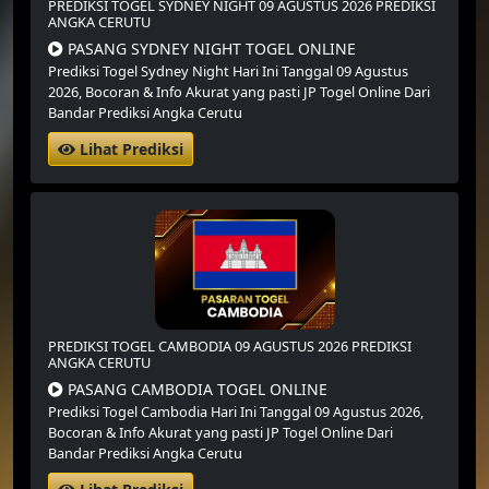
PREDIKSI TOGEL SYDNEY NIGHT 09 AGUSTUS 2026 PREDIKSI
ANGKA CERUTU
PASANG SYDNEY NIGHT TOGEL ONLINE
Prediksi Togel Sydney Night Hari Ini Tanggal 09 Agustus
2026,
Bocoran & Info Akurat yang pasti JP Togel Online Dari
Bandar Prediksi Angka Cerutu
Lihat Prediksi
PREDIKSI TOGEL CAMBODIA 09 AGUSTUS 2026 PREDIKSI
ANGKA CERUTU
PASANG CAMBODIA TOGEL ONLINE
Prediksi Togel Cambodia Hari Ini Tanggal 09 Agustus 2026,
Bocoran & Info Akurat yang pasti JP Togel Online Dari
Bandar Prediksi Angka Cerutu