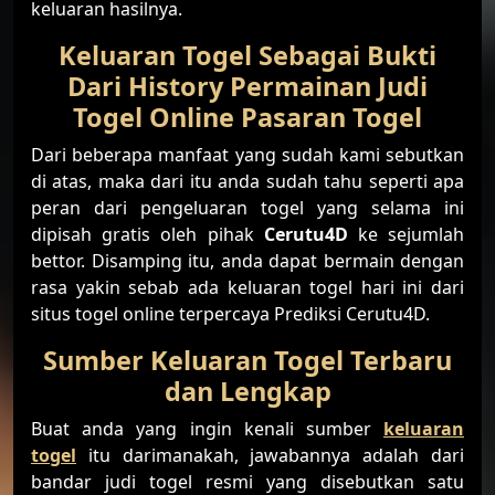
keluaran hasilnya.
Keluaran Togel Sebagai Bukti
Dari History Permainan Judi
Togel Online Pasaran Togel
Dari beberapa manfaat yang sudah kami sebutkan
di atas, maka dari itu anda sudah tahu seperti apa
peran dari pengeluaran togel yang selama ini
dipisah gratis oleh pihak
Cerutu4D
ke sejumlah
bettor. Disamping itu, anda dapat bermain dengan
rasa yakin sebab ada keluaran togel hari ini dari
situs togel online terpercaya Prediksi Cerutu4D.
Sumber Keluaran Togel Terbaru
dan Lengkap
Buat anda yang ingin kenali sumber
keluaran
togel
itu darimanakah, jawabannya adalah dari
bandar judi togel resmi yang disebutkan satu