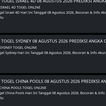
 TOGEL ISRAEL 4D 08 AGUSTUS 2026 PREDIKSI ANG
ISRAEL 4D TOGEL ONLINE
gel Israel 4D Hari Ini Tanggal 08 Agustus 2026,
Bocoran & Info Aku
tu
I TOGEL SYDNEY 08 AGUSTUS 2026 PREDIKSI ANGKA 
SYDNEY TOGEL ONLINE
gel Sydney Hari Ini Tanggal 08 Agustus 2026,
Bocoran & Info Akura
I TOGEL CHINA POOLS 08 AGUSTUS 2026 PREDIKSI 
CHINA POOLS TOGEL ONLINE
gel China Pools Hari Ini Tanggal 08 Agustus 2026,
Bocoran & Info 
tu