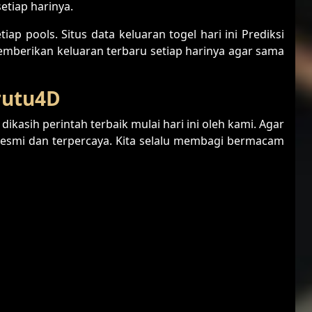
etiap harinya.
ap pools. Situs data keluaran togel hari ini Prediksi
mberikan keluaran terbaru setiap harinya agar sama
erutu4D
dikasih perintah terbaik mulai hari ini oleh kami. Agar
e resmi dan terpercaya. Kita selalu membagi bermacam