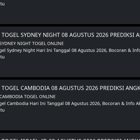
tu
I TOGEL SYDNEY NIGHT 08 AGUSTUS 2026 PREDIKSI 
SYDNEY NIGHT TOGEL ONLINE
gel Sydney Night Hari Ini Tanggal 08 Agustus 2026,
Bocoran & Info
tu
I TOGEL CAMBODIA 08 AGUSTUS 2026 PREDIKSI ANG
CAMBODIA TOGEL ONLINE
gel Cambodia Hari Ini Tanggal 08 Agustus 2026,
Bocoran & Info Ak
tu