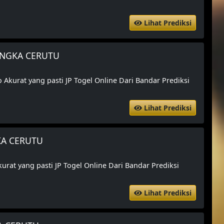
Lihat Prediksi
ANGKA CERUTU
 Akurat yang pasti JP Togel Online Dari Bandar Prediksi
Lihat Prediksi
KA CERUTU
urat yang pasti JP Togel Online Dari Bandar Prediksi
Lihat Prediksi