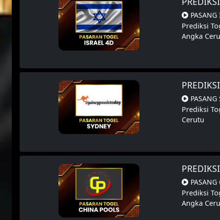
PREDIKSI
PASANG 
Prediksi To
Angka Ceru
PREDIKS
PASANG 
Prediksi To
Cerutu
PREDIKS
PASANG 
Prediksi To
Angka Ceru