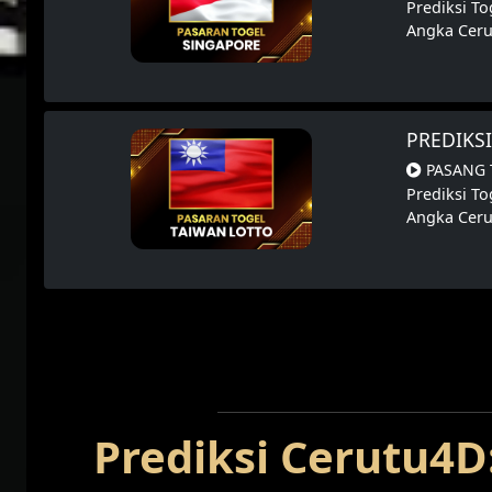
Prediksi To
Angka Ceru
PREDIKS
PASANG 
Prediksi To
Angka Ceru
Prediksi Cerutu4D: