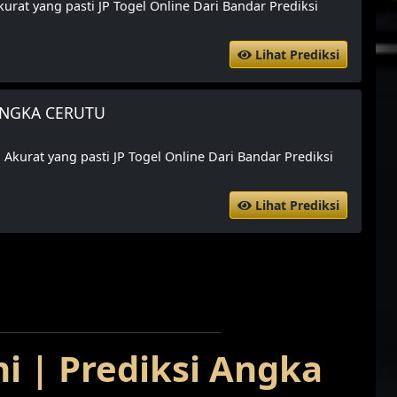
urat yang pasti JP Togel Online Dari Bandar Prediksi
Lihat Prediksi
ANGKA CERUTU
 Akurat yang pasti JP Togel Online Dari Bandar Prediksi
Lihat Prediksi
ni | Prediksi Angka