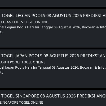
I TOGEL LEGIAN POOLS 08 AGUSTUS 2026 PREDIKSI 
LEGIAN POOLS TOGEL ONLINE
gel Legian Pools Hari Ini Tanggal 08 Agustus 2026,
Bocoran & Info
tu
I TOGEL JAPAN POOLS 08 AGUSTUS 2026 PREDIKSI A
JAPAN POOLS TOGEL ONLINE
gel Japan Pools Hari Ini Tanggal 08 Agustus 2026,
Bocoran & Info 
tu
I TOGEL SINGAPORE 08 AGUSTUS 2026 PREDIKSI AN
SINGAPORE TOGEL ONLINE