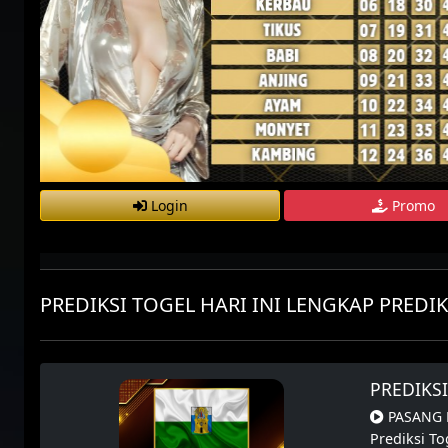
Login
Promo
PREDIKSI TOGEL HARI INI LENGKAP PREDI
PREDIKS
PASANG 
Prediksi To