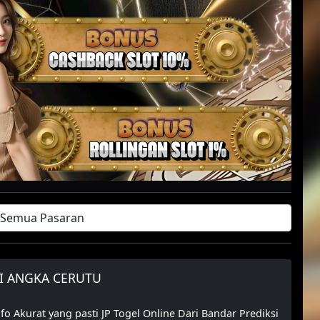
SI ANGKA CERUTU
fo Akurat yang pasti JP Togel Online Dari Bandar Prediksi