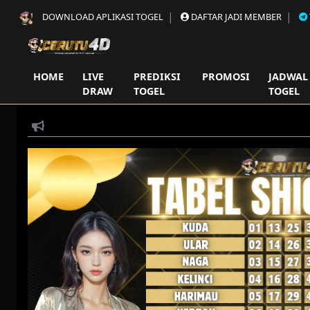
DOWNLOAD APLIKASI TOGEL
DAFTAR JADI MEMBER
HOME
LIVE
PREDIKSI
PROMOSI
JADWAL
DRAW
TOGEL
TOGEL