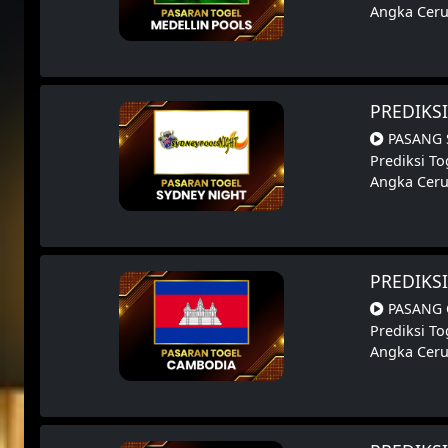
Angka Ceru
PREDIKS
PASANG 
Prediksi To
Angka Ceru
PREDIKS
PASANG 
Prediksi To
Angka Ceru