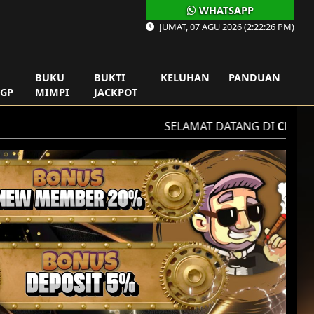
WHATSAPP
JUMAT, 07 AGU 2026 (
2:22:28 PM
)
BUKU
BUKTI
KELUHAN
PANDUAN
SGP
MIMPI
JACKPOT
SELAMAT DATANG DI
CERUTU4D
B