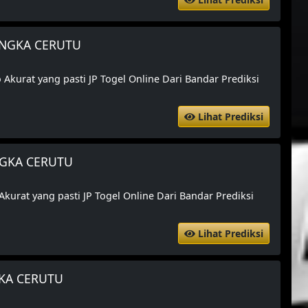
ANGKA CERUTU
 Akurat yang pasti JP Togel Online Dari Bandar Prediksi
Lihat Prediksi
NGKA CERUTU
Akurat yang pasti JP Togel Online Dari Bandar Prediksi
Lihat Prediksi
GKA CERUTU