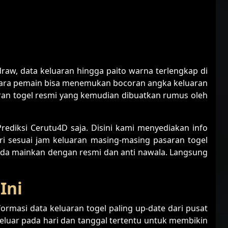
 draw, data keluaran hingga paito warna terlengkap di
ga para pemain bisa menemukan bocoran angka keluaran
uaran togel resmi yang kemudian dibuatkan rumus oleh
rediksi Cerutu4D saja. Disini kami menyediakan info
hari sesuai jam keluaran masing-masing pasaran togel
Anda mainkan dengan resmi dan anti nawala. Langsung
Ini
ormasi data keluaran togel paling up-date dari pusat
keluar pada hari dan tanggal tertentu untuk membikin