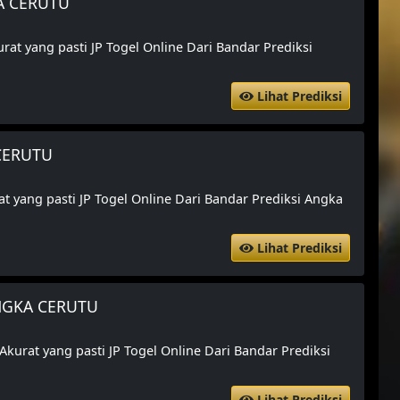
KA CERUTU
rat yang pasti JP Togel Online Dari Bandar Prediksi
Lihat Prediksi
CERUTU
t yang pasti JP Togel Online Dari Bandar Prediksi Angka
Lihat Prediksi
ANGKA CERUTU
Akurat yang pasti JP Togel Online Dari Bandar Prediksi
Lihat Prediksi