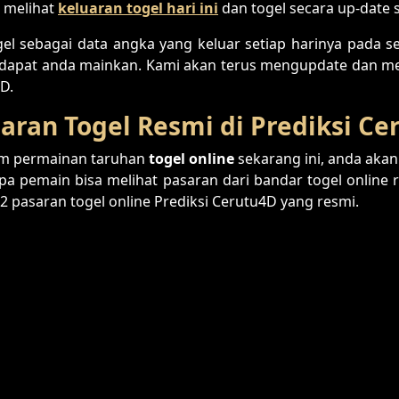
t melihat
keluaran togel hari ini
dan togel secara up-date s
el sebagai data angka yang keluar setiap harinya pada seti
dapat anda mainkan. Kami akan terus mengupdate dan me
D.
aran Togel Resmi di Prediksi C
lam permainan taruhan
togel online
sekarang ini, anda akan 
erapa pemain bisa melihat pasaran dari bandar togel onlin
 12 pasaran togel online Prediksi Cerutu4D yang resmi.