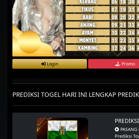
Login
Promo
PREDIKSI TOGEL HARI INI LENGKAP PREDI
PREDIKS
PASANG 
Prediksi To