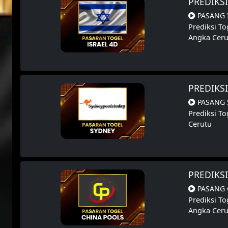
PREDIKSI
PASANG 
Prediksi To
Angka Ceru
PREDIKS
PASANG 
Prediksi To
Cerutu
PREDIKS
PASANG 
Prediksi To
Angka Ceru