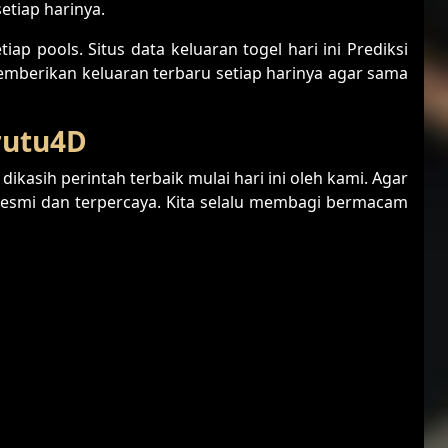
etiap harinya.
ap pools. Situs data keluaran togel hari ini Prediksi
mberikan keluaran terbaru setiap harinya agar sama
erutu4D
dikasih perintah terbaik mulai hari ini oleh kami. Agar
e resmi dan terpercaya. Kita selalu membagi bermacam