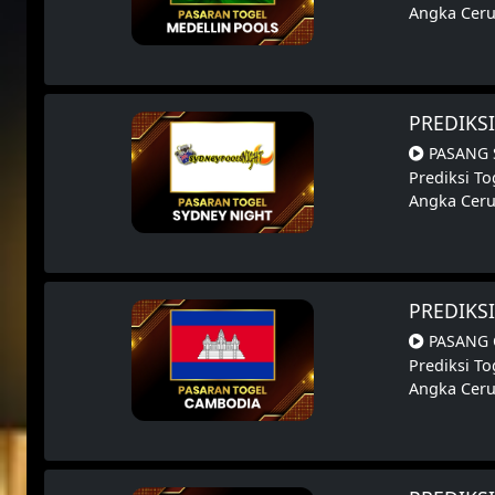
Angka Ceru
PREDIKS
PASANG 
Prediksi To
Angka Ceru
PREDIKS
PASANG 
Prediksi To
Angka Ceru