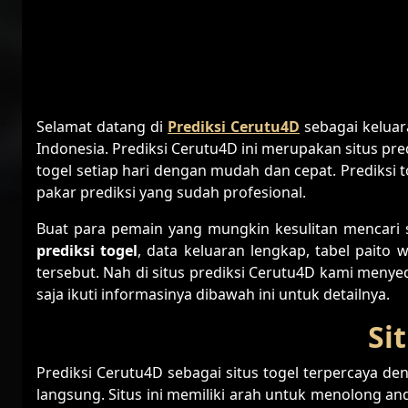
Selamat datang di
Prediksi Cerutu4D
sebagai keluara
Indonesia. Prediksi Cerutu4D ini merupakan situs pr
togel setiap hari dengan mudah dan cepat. Prediksi 
pakar prediksi yang sudah profesional.
Buat para pemain yang mungkin kesulitan mencari si
prediksi togel
, data keluaran lengkap, tabel paito 
tersebut. Nah di situs prediksi Cerutu4D kami meny
saja ikuti informasinya dibawah ini untuk detailnya.
Si
Prediksi Cerutu4D sebagai situs togel terpercaya de
langsung. Situs ini memiliki arah untuk menolong an