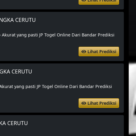
ANGKA CERUTU
 Akurat yang pasti JP Togel Online Dari Bandar Prediksi
Lihat Prediksi
NGKA CERUTU
Akurat yang pasti JP Togel Online Dari Bandar Prediksi
Lihat Prediksi
GKA CERUTU