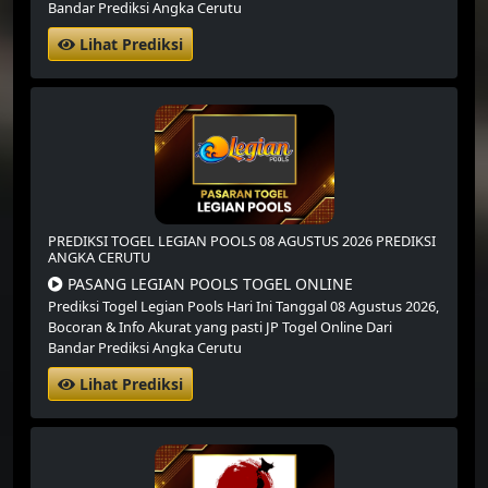
Bandar Prediksi Angka Cerutu
Lihat Prediksi
PREDIKSI TOGEL LEGIAN POOLS 08 AGUSTUS 2026 PREDIKSI
ANGKA CERUTU
PASANG LEGIAN POOLS TOGEL ONLINE
Prediksi Togel Legian Pools Hari Ini Tanggal 08 Agustus 2026,
Bocoran & Info Akurat yang pasti JP Togel Online Dari
Bandar Prediksi Angka Cerutu
Lihat Prediksi