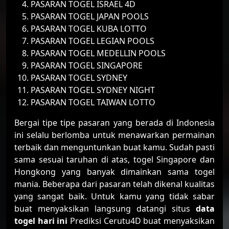
PASARAN TOGEL ISRAEL 4D
PASARAN TOGEL JAPAN POOLS
PASARAN TOGEL KUBA LOTTO
PASARAN TOGEL LEGIAN POOLS
PASARAN TOGEL MEDELLIN POOLS
PASARAN TOGEL SINGAPORE
PASARAN TOGEL SYDNEY
PASARAN TOGEL SYDNEY NIGHT
PASARAN TOGEL TAIWAN LOTTO
Bergai tipe tipe pasaran yang berada di Indonesia
ini selalu berlomba untuk menawarkan permainan
terbaik dan menguntunkan buat kamu. Sudah pasti
sama sesuai taruhan di atas, togel Singapore dan
Hongkong yang banyak dimainkan sama togel
mania. Beberapa dari pasaran telah dikenal kualitas
yang sangat baik. Untuk kamu yang tidak sabar
buat menyaksikan langsung datangi situs
data
togel hari ini
Prediksi Cerutu4D buat menyaksikan