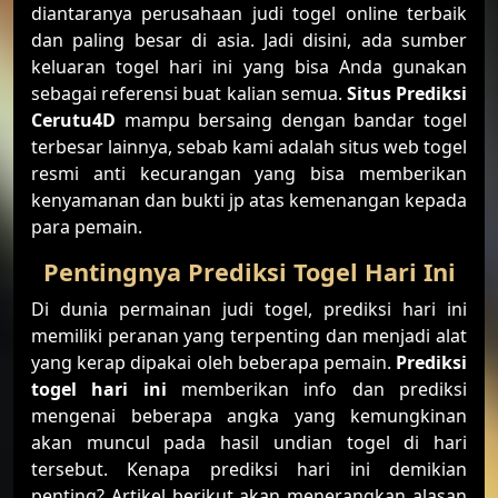
diantaranya perusahaan judi togel online terbaik
dan paling besar di asia. Jadi disini, ada sumber
keluaran togel hari ini yang bisa Anda gunakan
sebagai referensi buat kalian semua.
Situs Prediksi
Cerutu4D
mampu bersaing dengan bandar togel
terbesar lainnya, sebab kami adalah situs web togel
resmi anti kecurangan yang bisa memberikan
kenyamanan dan bukti jp atas kemenangan kepada
para pemain.
Pentingnya Prediksi Togel Hari Ini
Di dunia permainan judi togel, prediksi hari ini
memiliki peranan yang terpenting dan menjadi alat
yang kerap dipakai oleh beberapa pemain.
Prediksi
togel hari ini
memberikan info dan prediksi
mengenai beberapa angka yang kemungkinan
akan muncul pada hasil undian togel di hari
tersebut. Kenapa prediksi hari ini demikian
penting? Artikel berikut akan menerangkan alasan