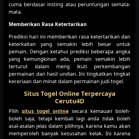
cuma berdasar insting atau peruntungan semata-
mata.
Memberikan Rasa Ketertarikan
Prediksi hari ini memberikan rasa ketertarikan dan
keterkaitan yang semakin lebih besar untuk
pemain. Dengan ketahui prediksi beberapa angka
yang kemungkinan ada, pemain semakin lebih
terturut dalam meng ikuti perkembangan
permainan dan hasil undian. Ini tingkatkan tingkat
keceriaan dan minat dalam permainan judi togel.
Situs Togel Online Terpercaya
Cerutu4D
Pilih
situs togel online
secara kemauan boleh-
boleh saja, tetapi kembali lagi anda tidak boleh
asal-asalan jelas dalam pilihnya, karena kamu akan
memperoleh banyak kesusahan kelak. Ini karena