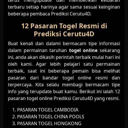
terus mengupdate dan memberikan keluaran
terbaru setiap harinya agar sama sesuai keinginan
beberapa pembaca Prediksi Cerutu4D.
12 Pasaran Togel Resmi di
Prediksi Cerutu4D
Buat kenali dan dalami bermacam tipe informasi
dalam permainan taruhan
togel online
sekarang
ini, anda akan dikasih perintah terbaik mulai hari ini
oleh kami. Agar lebih pelajari satu permainan
terbaik, saat ini beberapa pemain bisa melihat
pasaran dari bandar togel online resmi dan
terpercaya. Kita selalu membagi bermacam tipe
info yang terupdate buat kamu. Berikut ini ialah 12
pasaran togel online Prediksi Cerutu4D yang resmi.
PASARAN TOGEL CAMBODIA
PASARAN TOGEL CHINA POOLS
PASARAN TOGEL HONGKONG