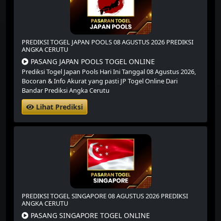
PREDIKSI TOGEL JAPAN POOLS 08 AGUSTUS 2026 PREDIKSI
ANGKA CERUTU
PASANG JAPAN POOLS TOGEL ONLINE
Prediksi Togel Japan Pools Hari Ini Tanggal 08 Agustus 2026,
Bocoran & Info Akurat yang pasti JP Togel Online Dari
Bandar Prediksi Angka Cerutu
Lihat Prediksi
PREDIKSI TOGEL SINGAPORE 08 AGUSTUS 2026 PREDIKSI
ANGKA CERUTU
PASANG SINGAPORE TOGEL ONLINE