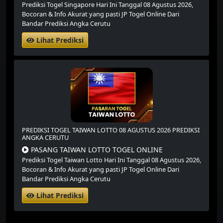
Prediksi Togel Singapore Hari Ini Tanggal 08 Agustus 2026,
Bocoran & Info Akurat yang pasti JP Togel Online Dari
Bandar Prediksi Angka Cerutu
Lihat Prediksi
PREDIKSI TOGEL TAIWAN LOTTO 08 AGUSTUS 2026 PREDIKSI
ANGKA CERUTU
PASANG TAIWAN LOTTO TOGEL ONLINE
Prediksi Togel Taiwan Lotto Hari Ini Tanggal 08 Agustus 2026,
Bocoran & Info Akurat yang pasti JP Togel Online Dari
Bandar Prediksi Angka Cerutu
Lihat Prediksi