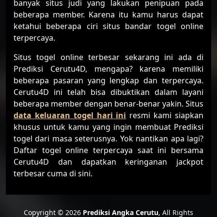
banyak situs judi yang lakukan penipuan pada
beberapa member. Karena itu kamu harus dapat
ketahui beberapa ciri situs bandar togel online
terpercaya.
Situs togel online terbesar sekarang ini ada di
Prediksi Cerutu4D, mengapa? karena memiliki
beberapa pasaran yang lengkap dan terpercaya.
Cerutu4D ini telah bisa dibuktikan dalam layani
beberapa member dengan benar-benar yakin. Situs
data keluaran togel hari ini
resmi kami siapkan
khusus untuk kamu yang ingin membuat Prediksi
togel dari masa seterusnya. Yok nantikan apa lagi?
Daftar togel online terpercaya saat ini bersama
Cerutu4D dan dapatkan keringanan jackpot
terbesar cuma di sini.
Copyright © 2026
Prediksi Angka Cerutu
, All Rights