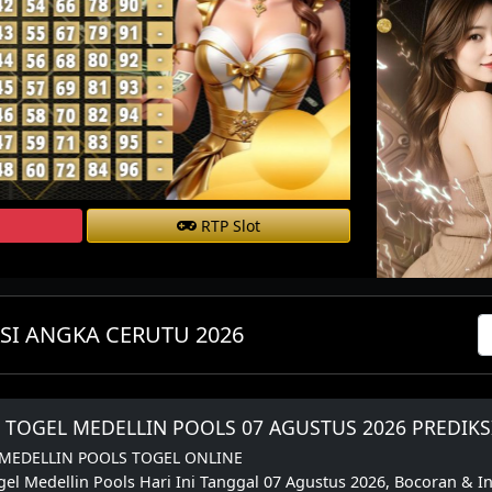
RTP Slot
KSI ANGKA CERUTU 2026
I TOGEL MEDELLIN POOLS 07 AGUSTUS 2026 PREDIK
MEDELLIN POOLS TOGEL ONLINE
gel Medellin Pools Hari Ini Tanggal 07 Agustus 2026,
Bocoran & In