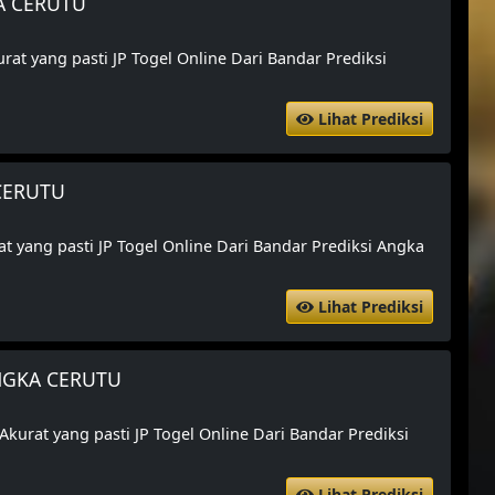
KA CERUTU
rat yang pasti JP Togel Online Dari Bandar Prediksi
Lihat Prediksi
CERUTU
t yang pasti JP Togel Online Dari Bandar Prediksi Angka
Lihat Prediksi
ANGKA CERUTU
Akurat yang pasti JP Togel Online Dari Bandar Prediksi
Lihat Prediksi