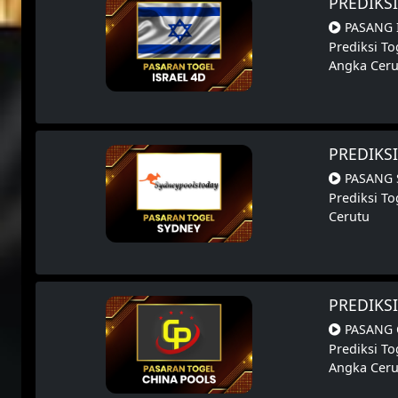
PREDIKSI
PASANG 
Prediksi To
Angka Ceru
PREDIKS
PASANG 
Prediksi To
Cerutu
PREDIKS
PASANG 
Prediksi To
Angka Ceru