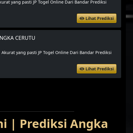
urat yang pasti JP Togel Online Dari Bandar Prediksi
Lihat Prediksi
ANGKA CERUTU
 Akurat yang pasti JP Togel Online Dari Bandar Prediksi
Lihat Prediksi
ni | Prediksi Angka