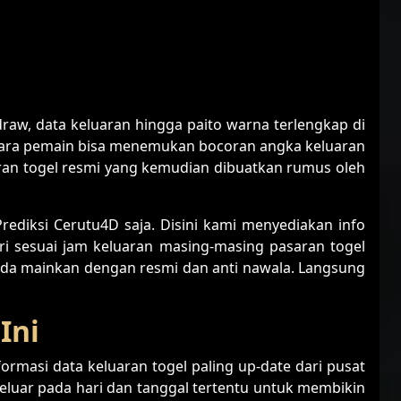
 draw, data keluaran hingga paito warna terlengkap di
ga para pemain bisa menemukan bocoran angka keluaran
uaran togel resmi yang kemudian dibuatkan rumus oleh
rediksi Cerutu4D saja. Disini kami menyediakan info
hari sesuai jam keluaran masing-masing pasaran togel
Anda mainkan dengan resmi dan anti nawala. Langsung
Ini
ormasi data keluaran togel paling up-date dari pusat
keluar pada hari dan tanggal tertentu untuk membikin