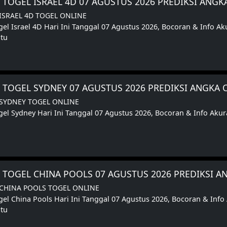
 TOGEL ISRAEL 4D 07 AGUSTUS 2026 PREDIKSI ANG
ISRAEL 4D TOGEL ONLINE
gel Israel 4D Hari Ini Tanggal 07 Agustus 2026,
Bocoran & Info Aku
tu
I TOGEL SYDNEY 07 AGUSTUS 2026 PREDIKSI ANGKA 
SYDNEY TOGEL ONLINE
gel Sydney Hari Ini Tanggal 07 Agustus 2026,
Bocoran & Info Akura
I TOGEL CHINA POOLS 07 AGUSTUS 2026 PREDIKSI 
CHINA POOLS TOGEL ONLINE
gel China Pools Hari Ini Tanggal 07 Agustus 2026,
Bocoran & Info 
tu