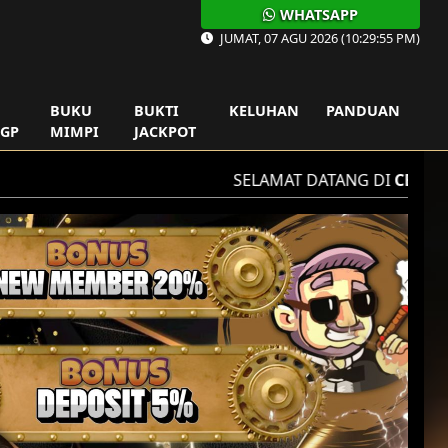
WHATSAPP
JUMAT, 07 AGU 2026 (
10:29:57 PM
)
BUKU
BUKTI
KELUHAN
PANDUAN
SGP
MIMPI
JACKPOT
SELAMAT DATANG DI
CERUTU4D
B