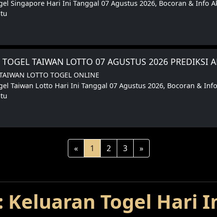
gel Singapore Hari Ini Tanggal 07 Agustus 2026,
Bocoran & Info Ak
tu
I TOGEL TAIWAN LOTTO 07 AGUSTUS 2026 PREDIKSI 
TAIWAN LOTTO TOGEL ONLINE
gel Taiwan Lotto Hari Ini Tanggal 07 Agustus 2026,
Bocoran & Info
tu
«
1
2
3
»
 Keluaran Togel Hari I