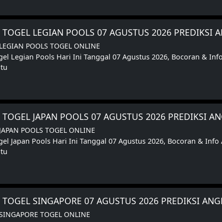
I TOGEL LEGIAN POOLS 07 AGUSTUS 2026 PREDIKSI 
LEGIAN POOLS TOGEL ONLINE
gel Legian Pools Hari Ini Tanggal 07 Agustus 2026,
Bocoran & Info
tu
I TOGEL JAPAN POOLS 07 AGUSTUS 2026 PREDIKSI A
JAPAN POOLS TOGEL ONLINE
gel Japan Pools Hari Ini Tanggal 07 Agustus 2026,
Bocoran & Info 
tu
I TOGEL SINGAPORE 07 AGUSTUS 2026 PREDIKSI AN
SINGAPORE TOGEL ONLINE