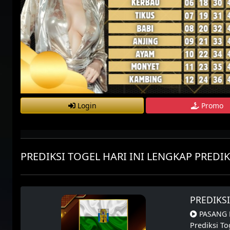
Login
Promo
PREDIKSI TOGEL HARI INI LENGKAP PREDI
PREDIKS
PASANG 
Prediksi To