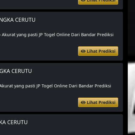
ANGKA CERUTU
 Akurat yang pasti JP Togel Online Dari Bandar Prediksi
Lihat Prediksi
NGKA CERUTU
Akurat yang pasti JP Togel Online Dari Bandar Prediksi
Lihat Prediksi
GKA CERUTU