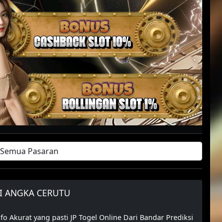
SI ANGKA CERUTU
fo Akurat yang pasti JP Togel Online Dari Bandar Prediksi