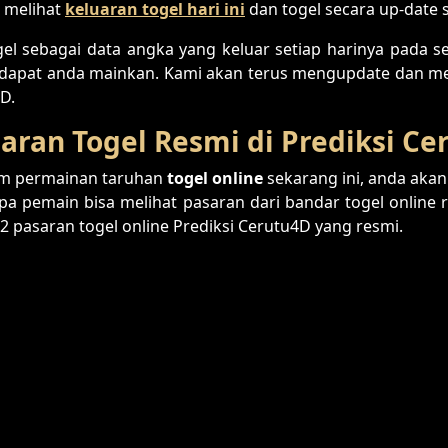
t melihat
keluaran togel hari ini
dan togel secara up-date s
el sebagai data angka yang keluar setiap harinya pada seti
dapat anda mainkan. Kami akan terus mengupdate dan me
D.
aran Togel Resmi di Prediksi C
lam permainan taruhan
togel online
sekarang ini, anda akan 
erapa pemain bisa melihat pasaran dari bandar togel onlin
 12 pasaran togel online Prediksi Cerutu4D yang resmi.