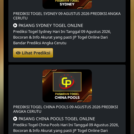
PREDIKSI TOGEL SYDNEY 09 AGUSTUS 2026 PREDIKSI ANGKA
CERUTU
PASANG SYDNEY TOGEL ONLINE
Prediksi Togel Sydney Hari Ini Tanggal 09 Agustus 2026,
Bocoran & Info Akurat yang pasti JP Togel Online Dari
Bandar Prediksi Angka Cerutu
Lihat Prediksi
PREDIKSI TOGEL CHINA POOLS 09 AGUSTUS 2026 PREDIKSI
ANGKA CERUTU
PASANG CHINA POOLS TOGEL ONLINE
Prediksi Togel China Pools Hari Ini Tanggal 09 Agustus 2026,
Bocoran & Info Akurat yang pasti JP Togel Online Dari