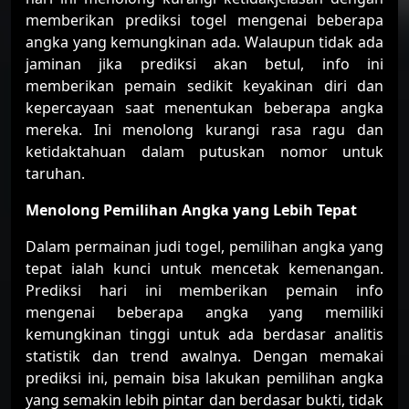
memberikan prediksi togel mengenai beberapa
angka yang kemungkinan ada. Walaupun tidak ada
jaminan jika prediksi akan betul, info ini
memberikan pemain sedikit keyakinan diri dan
kepercayaan saat menentukan beberapa angka
mereka. Ini menolong kurangi rasa ragu dan
ketidaktahuan dalam putuskan nomor untuk
taruhan.
Menolong Pemilihan Angka yang Lebih Tepat
Dalam permainan judi togel, pemilihan angka yang
tepat ialah kunci untuk mencetak kemenangan.
Prediksi hari ini memberikan pemain info
mengenai beberapa angka yang memiliki
kemungkinan tinggi untuk ada berdasar analitis
statistik dan trend awalnya. Dengan memakai
prediksi ini, pemain bisa lakukan pemilihan angka
yang semakin lebih pintar dan berdasar bukti, tidak