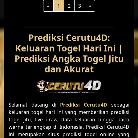
«
1
2
3
»
Prediksi Cerutu4D:
Keluaran Togel Hari Ini |
Prediksi Angka Togel Jitu
dan Akurat
Selamat datang di
Prediksi Cerutu4D
sebagai
keluaran togel hari ini yang memberikan prediksi
togel jitu, live draw, data keluaran hingga paito
warna terlengkap di Indonesia. Prediksi Cerutu4D
ini merupakan situs prediksi togel online yang