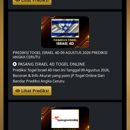
Lihat Prediksi
PREDIKSI TOGEL ISRAEL 4D 09 AGUSTUS 2026 PREDIKSI
ANGKA CERUTU
PASANG ISRAEL 4D TOGEL ONLINE
Prediksi Togel Israel 4D Hari Ini Tanggal 09 Agustus 2026,
Bocoran & Info Akurat yang pasti JP Togel Online Dari
Bandar Prediksi Angka Cerutu
Lihat Prediksi