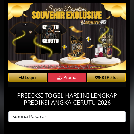
Login
Promo
RTP Slot
PREDIKSI TOGEL HARI INI LENGKAP
PREDIKSI ANGKA CERUTU 2026