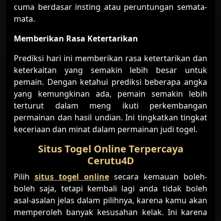
cuma berdasar insting atau peruntungan semata-
mata.
Memberikan Rasa Ketertarikan
Prediksi hari ini memberikan rasa ketertarikan dan
keterkaitan yang semakin lebih besar untuk
pemain. Dengan ketahui prediksi beberapa angka
yang kemungkinan ada, pemain semakin lebih
terturut dalam meng ikuti perkembangan
permainan dan hasil undian. Ini tingkatkan tingkat
keceriaan dan minat dalam permainan judi togel.
Situs Togel Online Terpercaya
Cerutu4D
Pilih
situs togel online
secara kemauan boleh-
boleh saja, tetapi kembali lagi anda tidak boleh
asal-asalan jelas dalam pilihnya, karena kamu akan
memperoleh banyak kesusahan kelak. Ini karena