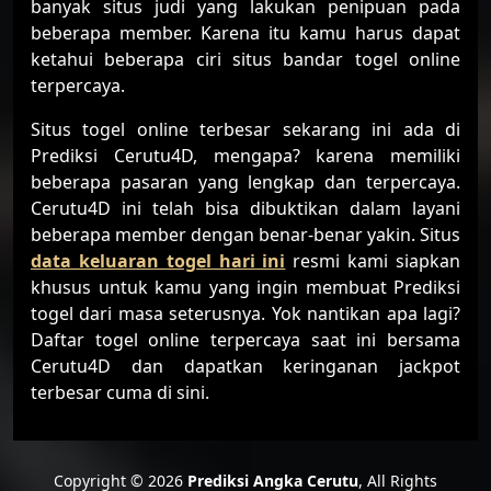
banyak situs judi yang lakukan penipuan pada
beberapa member. Karena itu kamu harus dapat
ketahui beberapa ciri situs bandar togel online
terpercaya.
Situs togel online terbesar sekarang ini ada di
Prediksi Cerutu4D, mengapa? karena memiliki
beberapa pasaran yang lengkap dan terpercaya.
Cerutu4D ini telah bisa dibuktikan dalam layani
beberapa member dengan benar-benar yakin. Situs
data keluaran togel hari ini
resmi kami siapkan
khusus untuk kamu yang ingin membuat Prediksi
togel dari masa seterusnya. Yok nantikan apa lagi?
Daftar togel online terpercaya saat ini bersama
Cerutu4D dan dapatkan keringanan jackpot
terbesar cuma di sini.
Copyright © 2026
Prediksi Angka Cerutu
, All Rights