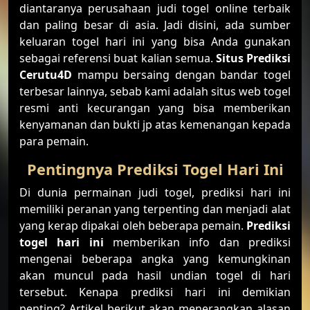
diantaranya perusahaan judi togel online terbaik
dan paling besar di asia. Jadi disini, ada sumber
keluaran togel hari ini yang bisa Anda gunakan
sebagai referensi buat kalian semua.
Situs Prediksi
Cerutu4D
mampu bersaing dengan bandar togel
terbesar lainnya, sebab kami adalah situs web togel
resmi anti kecurangan yang bisa memberikan
kenyamanan dan bukti jp atas kemenangan kepada
para pemain.
Pentingnya Prediksi Togel Hari Ini
Di dunia permainan judi togel, prediksi hari ini
memiliki peranan yang terpenting dan menjadi alat
yang kerap dipakai oleh beberapa pemain.
Prediksi
togel hari ini
memberikan info dan prediksi
mengenai beberapa angka yang kemungkinan
akan muncul pada hasil undian togel di hari
tersebut. Kenapa prediksi hari ini demikian
penting? Artikel berikut akan menerangkan alasan