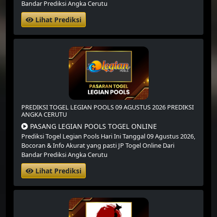
Bandar Prediksi Angka Cerutu
Lihat Prediksi
PREDIKSI TOGEL LEGIAN POOLS 09 AGUSTUS 2026 PREDIKSI
ANGKA CERUTU
PASANG LEGIAN POOLS TOGEL ONLINE
Prediksi Togel Legian Pools Hari Ini Tanggal 09 Agustus 2026,
Bocoran & Info Akurat yang pasti JP Togel Online Dari
Bandar Prediksi Angka Cerutu
Lihat Prediksi