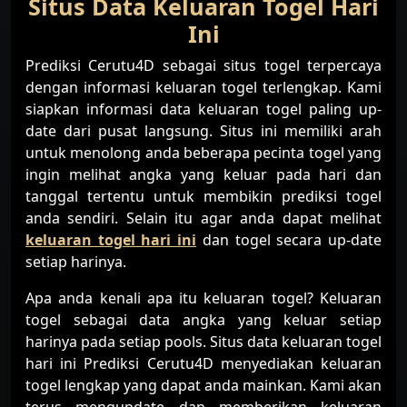
Situs Data Keluaran Togel Hari
Ini
Prediksi Cerutu4D sebagai situs togel terpercaya
dengan informasi keluaran togel terlengkap. Kami
siapkan informasi data keluaran togel paling up-
date dari pusat langsung. Situs ini memiliki arah
untuk menolong anda beberapa pecinta togel yang
ingin melihat angka yang keluar pada hari dan
tanggal tertentu untuk membikin prediksi togel
anda sendiri. Selain itu agar anda dapat melihat
keluaran togel hari ini
dan togel secara up-date
setiap harinya.
Apa anda kenali apa itu keluaran togel? Keluaran
togel sebagai data angka yang keluar setiap
harinya pada setiap pools. Situs data keluaran togel
hari ini Prediksi Cerutu4D menyediakan keluaran
togel lengkap yang dapat anda mainkan. Kami akan